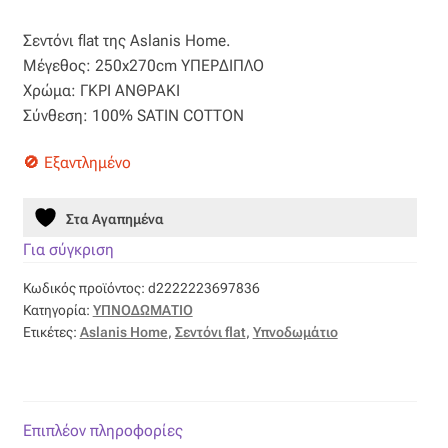
price
τρέχουσα
Βαμβακοσατέν
Σεντόνι flat της Aslanis Home.
was:
τιμή
Μέγεθος: 250x270cm ΥΠΕΡΔΙΠΛΟ
38,50 €.
είναι:
Βελούδο
Χρώμα: ΓΚΡΙ ΑΝΘΡΑΚΙ
Σύνθεση: 100% SATIN COTTON
19,25 €.
Βελουτέ
Εξαντλημένο
Βουάλ
Στα Αγαπημένα
Γάζα
Για σύγκριση
Κωδικός προϊόντος:
d2222223697836
Γκρο
Κατηγορία:
ΥΠΝΟΔΩΜΑΤΙΟ
Ετικέτες:
Aslanis Home
,
Σεντόνι flat
,
Υπνοδωμάτιο
Δαντέλα
Δίχτυ
Επιπλέον πληροφορίες