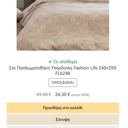
Οργάντζα διπλή
Οργάντζα με κέντημα
Οργάντζα με ταφτά
Οργάντζα με φλοκ
Σε απόθεμα
Σετ Παπλωματοθήκη Υπέρδιπλη Fashion Life 240×250
Οργάντζα μεταξωτή
FL6248
ΠΡΟΣΦΟΡΆ!
Οργάντζα ντεβορέ
Original
Η
49,00
€
34,30
€
(συμπ.ΦΠΑ)
Οργάντζα τσαλακωτή
price
τρέχουσα
Προσθήκη στο καλάθι
was:
τιμή
Σενίλ
49,00 €.
είναι:
Σύνοψη
34,30 €.