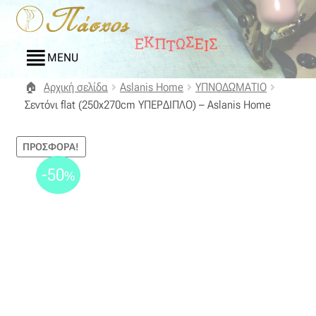
Απευθείας
Μετάβαση
μετάβαση
σε
στην
περιεχόμενο
MENU
πλοήγηση
Αρχική σελίδα
Aslanis Home
ΥΠΝΟΔΩΜΑΤΙΟ
Αρχική
Σεντόνι flat (250x270cm ΥΠΕΡΔΙΠΛΟ) – Aslanis Home
Blog
ΠΡΟΣΦΟΡΆ!
Compare
-50
%
Αγαπημένα
Αποστολές
Επικοινωνία
Επιστροφές