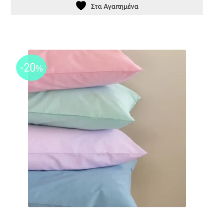
Ταφτάς (ταυτάς)
Στα Αγαπημένα
Ταφτάς μεταξωτός
Τζιν
-20
%
Τρεβίρα
Υφαντό
Φιλ-κουπέ
Φλάμα
Φόδρα
Ψάθα