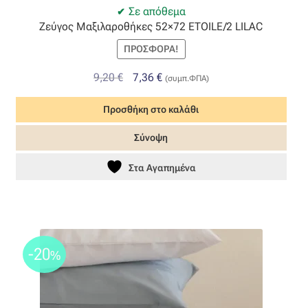
Σε απόθεμα
Όροι Χρήσης
Ζεύγος Μαξιλαροθήκες 52×72 ETOILE/2 LILAC
ΠΡΟΣΦΟΡΆ!
ΠΙΣΤΟΠΟΙΗΣΕΙΣ ΧΑΛΙΩΝ COLORE COLORI
Original
Η
9,20
€
7,36
€
(συμπ.ΦΠΑ)
price
τρέχουσα
Πληρωμές
Προσθήκη στο καλάθι
was:
τιμή
9,20 €.
είναι:
Ραντεβού
Σύνοψη
7,36 €.
Στα Αγαπημένα
Ταμείο
-20
%