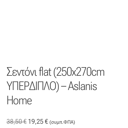
Η εταιρεία μας
Θάλασσα
Καλάθι
Κατάστημα
Σεντόνι flat (250x270cm
Λογαριασμός
ΥΠΕΡΔΙΠΛΟ) – Aslanis
Όλα τα υφάσματα
Home
Black-out
Original
Η
38,50
€
19,25
€
Αλκαντάρα
(συμπ.ΦΠΑ)