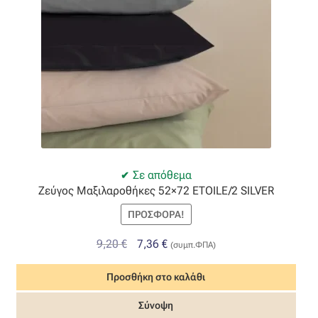
Σε απόθεμα
Ζεύγος Μαξιλαροθήκες 52×72 ETOILE/2 SILVER
ΠΡΟΣΦΟΡΆ!
Original
Η
9,20
€
7,36
€
(συμπ.ΦΠΑ)
price
τρέχουσα
Προσθήκη στο καλάθι
was:
τιμή
9,20 €.
είναι:
Σύνοψη
7,36 €.