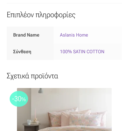
Επιπλόπανο
Επιπλέον πληροφορίες
Ζακάρ
Καραβόπανο
Brand Name
Aslanis Home
Κρεπ
Σύνθεση
100% SATIN COTTON
Λινό
Σχετικά προϊόντα
Λονέτα
Μουσελίνα
-30
%
Μπροκάρ
Οργάντζα