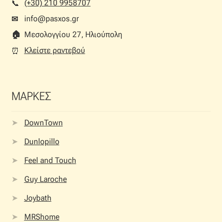
(+30) 210 9958707
📞︎
info@pasxos.gr
✉
🏠︎
Μεσολογγίου 27, Ηλιούπολη
Κλείστε ραντεβού
⏰︎
ΜΑΡΚΕΣ
DownTown
Dunlopillo
Feel and Touch
Guy Laroche
Joybath
MRShome