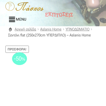
Απευθείας
Μετάβαση
μετάβαση
σε
στην
περιεχόμενο
MENU
πλοήγηση
Αρχική σελίδα
Aslanis Home
ΥΠΝΟΔΩΜΑΤΙΟ
Αρχική
Σεντόνι flat (250x270cm ΥΠΕΡΔΙΠΛΟ) – Aslanis Home
Blog
ΠΡΟΣΦΟΡΆ!
Compare
-50
%
Αγαπημένα
Αποστολές
Επικοινωνία
Επιστροφές