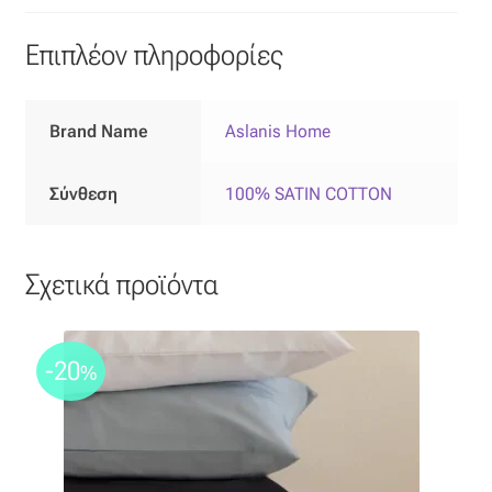
Επιπλόπανο
Επιπλέον πληροφορίες
Ζακάρ
Καραβόπανο
Brand Name
Aslanis Home
Κρεπ
Σύνθεση
100% SATIN COTTON
Λινό
Σχετικά προϊόντα
Λονέτα
Μουσελίνα
-20
%
Μπροκάρ
Οργάντζα