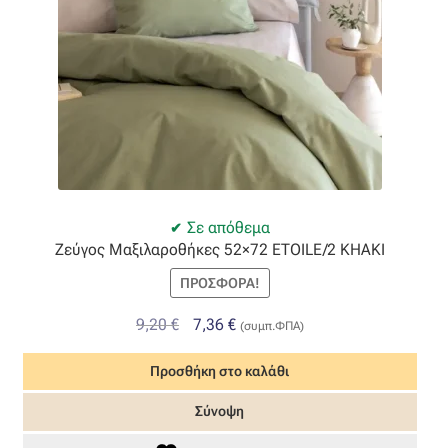
Σε απόθεμα
Ζεύγος Μαξιλαροθήκες 52×72 ETOILE/2 KHAKI
ΠΡΟΣΦΟΡΆ!
Original
Η
9,20
€
7,36
€
(συμπ.ΦΠΑ)
price
τρέχουσα
Προσθήκη στο καλάθι
was:
τιμή
9,20 €.
είναι:
Σύνοψη
7,36 €.