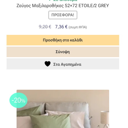
Ζεύγος Μαξιλαροθήκες 52×72 ETOILE/2 GREY
Όροι Χρήσης
ΠΡΟΣΦΟΡΆ!
ΠΙΣΤΟΠΟΙΗΣΕΙΣ ΧΑΛΙΩΝ COLORE COLORI
Original
Η
9,20
€
7,36
€
(συμπ.ΦΠΑ)
price
τρέχουσα
Προσθήκη στο καλάθι
was:
τιμή
Πληρωμές
9,20 €.
είναι:
Σύνοψη
7,36 €.
Ραντεβού
Στα Αγαπημένα
Ταμείο
-20
%