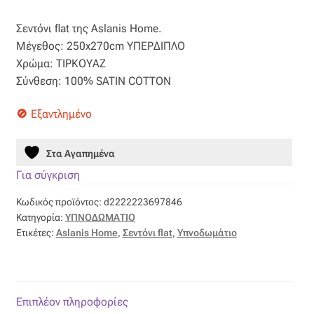
price
τρέχουσα
Βαμβακοσατέν
Σεντόνι flat της Aslanis Home.
was:
τιμή
Μέγεθος: 250x270cm ΥΠΕΡΔΙΠΛΟ
38,50 €.
είναι:
Βελούδο
Χρώμα: ΤΙΡΚΟΥΑΖ
Σύνθεση: 100% SATIN COTTON
19,25 €.
Βελουτέ
Εξαντλημένο
Βουάλ
Στα Αγαπημένα
Γάζα
Για σύγκριση
Κωδικός προϊόντος:
d2222223697846
Γκρο
Κατηγορία:
ΥΠΝΟΔΩΜΑΤΙΟ
Ετικέτες:
Aslanis Home
,
Σεντόνι flat
,
Υπνοδωμάτιο
Δαντέλα
Δίχτυ
Επιπλέον πληροφορίες