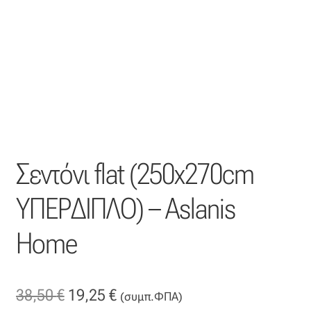
Η εταιρεία μας
Θάλασσα
Καλάθι
Κατάστημα
Σεντόνι flat (250x270cm
Λογαριασμός
ΥΠΕΡΔΙΠΛΟ) – Aslanis
Όλα τα υφάσματα
Home
Black-out
Original
Η
38,50
€
19,25
€
Αλκαντάρα
(συμπ.ΦΠΑ)