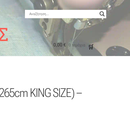
0,00
€
0 τεμάχια
μός
0x265cm KING SIZE) –