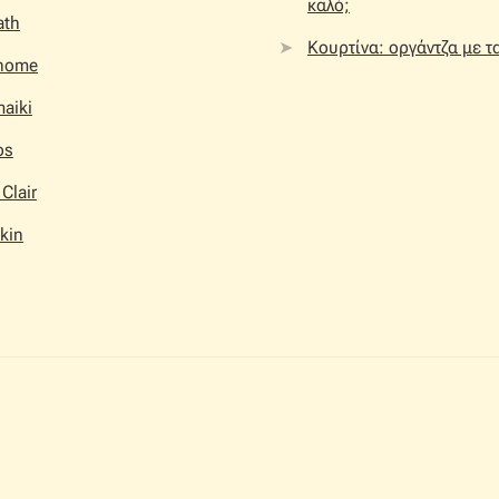
καλό;
ath
Κουρτίνα: οργάντζα με τ
home
aiki
os
 Clair
kin