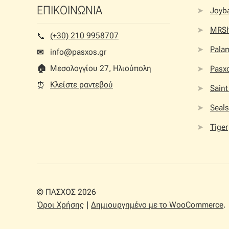
ΕΠΙΚΟΙΝΩΝΙΑ
Joyb
MRS
(+30) 210 9958707
📞︎
Palam
info@pasxos.gr
✉
🏠︎
Μεσολογγίου 27, Ηλιούπολη
Pasx
Κλείστε ραντεβού
⏰︎
Saint
Seals
Tiger
© ΠΑΣΧΟΣ 2026
Όροι Χρήσης
Δημιουργημένο με το WooCommerce
.