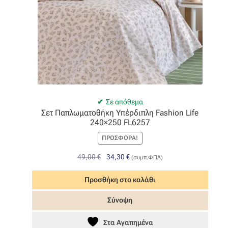
Σε απόθεμα
Σετ Παπλωματοθήκη Υπέρδιπλη Fashion Life
240×250 FL6257
ΠΡΟΣΦΟΡΆ!
Original
Η
49,00
€
34,30
€
(συμπ.ΦΠΑ)
price
τρέχουσα
was:
τιμή
Προσθήκη στο καλάθι
49,00 €.
είναι:
Σύνοψη
34,30 €.
Στα Αγαπημένα