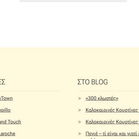
ΕΣ
ΣΤΟ BLOG
nTown
«300 κλωστές»
pillo
Καλοκαιρινές Κουρτίνες 
 and Touch
Καλοκαιρινές Κουρτίνες 
Laroche
Πενιέ – τί είναι και γιατί