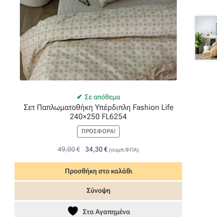
Σε απόθεμα
Σετ Παπλωματοθήκη Υπέρδιπλη Fashion Life
240×250 FL6254
ΠΡΟΣΦΟΡΆ!
Original
Η
49,00
€
34,30
€
(συμπ.ΦΠΑ)
price
τρέχουσα
was:
τιμή
Προσθήκη στο καλάθι
49,00 €.
είναι:
Σύνοψη
34,30 €.
Στα Αγαπημένα