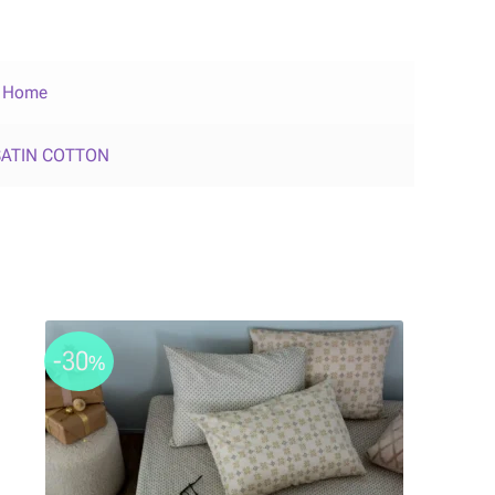
s Home
SATIN COTTON
-30
%