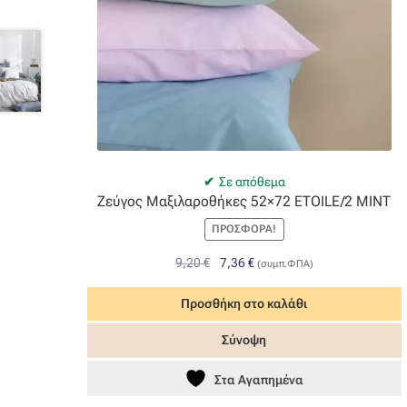
Σε απόθεμα
Ζεύγος Μαξιλαροθήκες 52×72 ETOILE/2 MINT
ΠΡΟΣΦΟΡΆ!
Original
Η
9,20
€
7,36
€
(συμπ.ΦΠΑ)
price
τρέχουσα
was:
τιμή
Προσθήκη στο καλάθι
9,20 €.
είναι:
Σύνοψη
7,36 €.
Στα Αγαπημένα