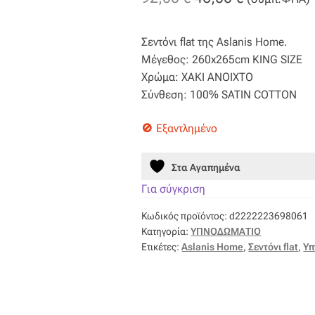
price
τρέχουσα
Σεντόνι flat της Aslanis Home.
was:
τιμή
Μέγεθος: 260x265cm KING SIZE
92,00 €.
είναι:
Χρώμα: ΧΑΚΙ ΑΝΟΙΧΤΟ
Σύνθεση: 100% SATIN COTTON
46,00 €.
Εξαντλημένο
Στα Αγαπημένα
Για σύγκριση
Κωδικός προϊόντος:
d2222223698061
Κατηγορία:
ΥΠΝΟΔΩΜΑΤΙΟ
Ετικέτες:
Aslanis Home
,
Σεντόνι flat
,
Υπ