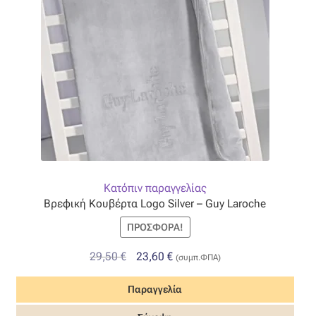
Κατόπιν παραγγελίας
Βρεφική Κουβέρτα Logo Silver – Guy Laroche
ΠΡΟΣΦΟΡΆ!
Original
Η
29,50
€
23,60
€
(συμπ.ΦΠΑ)
price
τρέχουσα
Παραγγελία
was:
τιμή
29,50 €.
είναι: