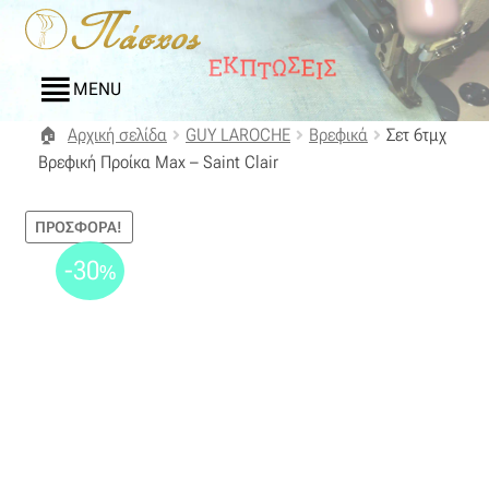
Απευθείας
Μετάβαση
μετάβαση
σε
στην
περιεχόμενο
MENU
πλοήγηση
Αρχική σελίδα
GUY LAROCHE
Βρεφικά
Σετ 6τμχ
Αρχική
Βρεφική Προίκα Max – Saint Clair
Blog
ΠΡΟΣΦΟΡΆ!
Compare
-30
%
Αγαπημένα
Αποστολές
Επικοινωνία
Επιστροφές