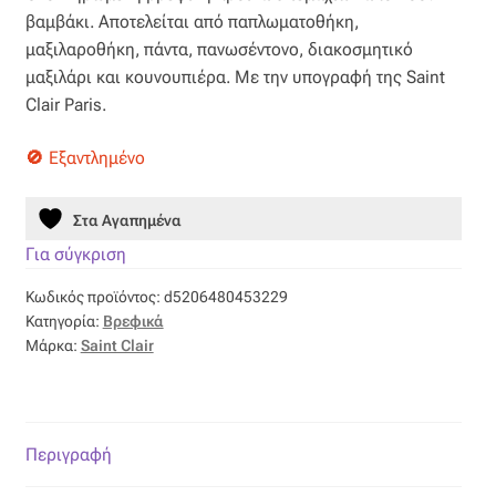
was:
τιμή
βαμβάκι. Αποτελείται από παπλωματοθήκη,
Βαμβακοσατέν
175,00 €.
είναι:
μαξιλαροθήκη, πάντα, πανωσέντονο, διακοσμητικό
μαξιλάρι και κουνουπιέρα. Με την υπογραφή της Saint
122,50 €.
Βελούδο
Clair Paris.
Βελουτέ
Εξαντλημένο
Βουάλ
Στα Αγαπημένα
Για σύγκριση
Γάζα
Κωδικός προϊόντος:
d5206480453229
Κατηγορία:
Βρεφικά
Γκρο
Μάρκα:
Saint Clair
Δαντέλα
Δίχτυ
Περιγραφή