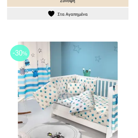
Σύνοψη
23,60 €.
Στα Αγαπημένα
-30
%