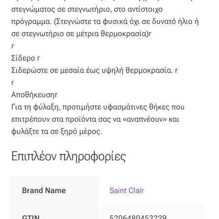
στεγνώματος σε στεγνωτήριο, στο αντίστοιχο
Οργάντζα διπλή
πρόγραμμα. (Στεγνώστε τα φυσικά όχι σε δυνατό ήλιο ή
σε στεγνωτήριο σε μέτρια θερμοκρασία)r
Οργάντζα με κέντημα
r
Σίδερο r
Οργάντζα με ταφτά
Σιδερώστε σε μεσαία έως υψηλή θερμοκρασία. r
r
Οργάντζα με φλοκ
Αποθήκευσηr
Για τη φύλαξη, προτιμήστε υφασμάτινες θήκες που
επιτρέπουν στα προϊόντα σας να «αναπνέουν» και
Οργάντζα μεταξωτή
φυλάξτε τα σε ξηρό μέρος.
Οργάντζα ντεβορέ
Επιπλέον πληροφορίες
Οργάντζα τσαλακωτή
Brand Name
Saint Clair
Σενίλ
GTIN
5206480453229