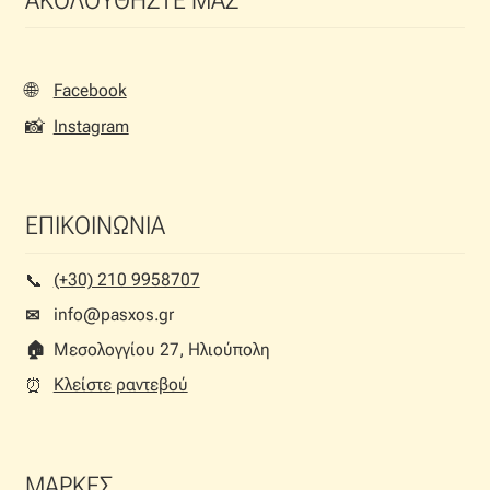
ΑΚΟΛΟΥΘΗΣΤΕ ΜΑΣ
🌐
Facebook
📸
Instagram
ΕΠΙΚΟΙΝΩΝΙΑ
(+30) 210 9958707
📞︎
info@pasxos.gr
✉
🏠︎
Μεσολογγίου 27, Ηλιούπολη
Κλείστε ραντεβού
⏰︎
ΜΑΡΚΕΣ