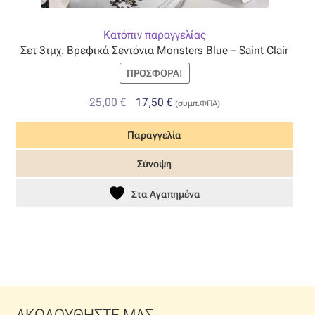
Κατόπιν παραγγελίας
Σετ 3τμχ. Βρεφικά Σεντόνια Monsters Blue – Saint Clair
ΠΡΟΣΦΟΡΆ!
Original
Η
25,00
€
17,50
€
(συμπ.ΦΠΑ)
price
τρέχουσα
Παραγγελία
was:
τιμή
25,00 €.
είναι:
Σύνοψη
17,50 €.
Στα Αγαπημένα