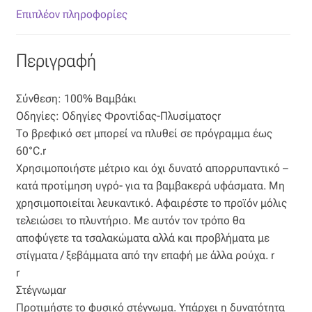
Επιπλόπανο
Επιπλέον πληροφορίες
Ζακάρ
Περιγραφή
Καραβόπανο
Σύνθεση: 100% Βαμβάκι
Κρεπ
Οδηγίες: Οδηγίες Φροντίδας-Πλυσίματοςr
Το βρεφικό σετ μπορεί να πλυθεί σε πρόγραμμα έως
Λινό
60°C.r
Χρησιμοποιήστε μέτριο και όχι δυνατό απορρυπαντικό –
κατά προτίμηση υγρό- για τα βαμβακερά υφάσματα. Μη
Λονέτα
χρησιμοποιείται λευκαντικό. Αφαιρέστε το προϊόν μόλις
τελειώσει το πλυντήριο. Με αυτόν τον τρόπο θα
Μουσελίνα
αποφύγετε τα τσαλακώματα αλλά και προβλήματα με
στίγματα / ξεβάμματα από την επαφή με άλλα ρούχα. r
Μπροκάρ
r
Στέγνωμαr
Οργάντζα
Προτιμήστε το φυσικό στέγνωμα. Υπάρχει η δυνατότητα