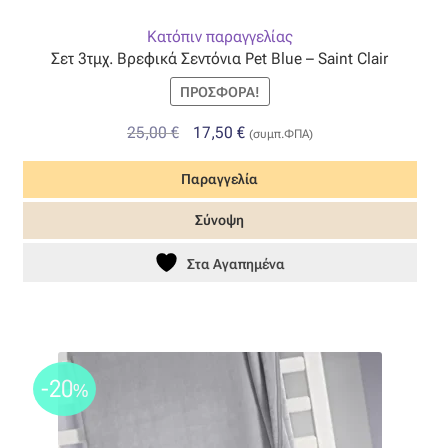
Κατόπιν παραγγελίας
Όροι Χρήσης
Σετ 3τμχ. Βρεφικά Σεντόνια Pet Blue – Saint Clair
ΠΙΣΤΟΠΟΙΗΣΕΙΣ ΧΑΛΙΩΝ COLORE COLORI
ΠΡΟΣΦΟΡΆ!
Original
Η
25,00
€
17,50
€
(συμπ.ΦΠΑ)
Πληρωμές
price
τρέχουσα
Παραγγελία
was:
τιμή
Ραντεβού
25,00 €.
είναι:
Σύνοψη
17,50 €.
Ταμείο
Στα Αγαπημένα
-20
%