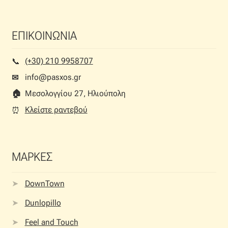
ΕΠΙΚΟΙΝΩΝΙΑ
(+30) 210 9958707
📞︎
info@pasxos.gr
✉
🏠︎
Μεσολογγίου 27, Ηλιούπολη
Κλείστε ραντεβού
⏰︎
ΜΑΡΚΕΣ
DownTown
Dunlopillo
Feel and Touch