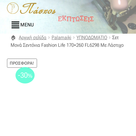
Απευθείας
Μετάβαση
μετάβαση
σε
στην
περιεχόμενο
MENU
πλοήγηση
Αρχική σελίδα
Palamaiki
ΥΠΝΟΔΩΜΑΤΙΟ
Σετ
Αρχική
Μονά Σεντόνια Fashion Life 170×260 FL6298 Με Λάστιχο
Blog
ΠΡΟΣΦΟΡΆ!
Compare
-30
%
Αγαπημένα
Αποστολές
Επικοινωνία
Επιστροφές