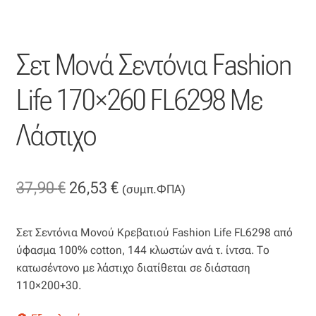
Οργάντζα διπλή
Σετ Μονά Σεντόνια Fashion
Οργάντζα με κέντημα
Life 170×260 FL6298 Με
Οργάντζα με ταφτά
Λάστιχο
Οργάντζα με φλοκ
Οργάντζα μεταξωτή
Original
Η
37,90
€
26,53
€
(συμπ.ΦΠΑ)
price
τρέχουσα
Οργάντζα ντεβορέ
Σετ Σεντόνια Μονού Κρεβατιού Fashion Life FL6298 από
was:
τιμή
Οργάντζα τσαλακωτή
ύφασμα 100% cotton, 144 κλωστών ανά τ. ίντσα. Το
37,90 €.
είναι:
κατωσέντονο με λάστιχο διατίθεται σε διάσταση
Σενίλ
110×200+30.
26,53 €.