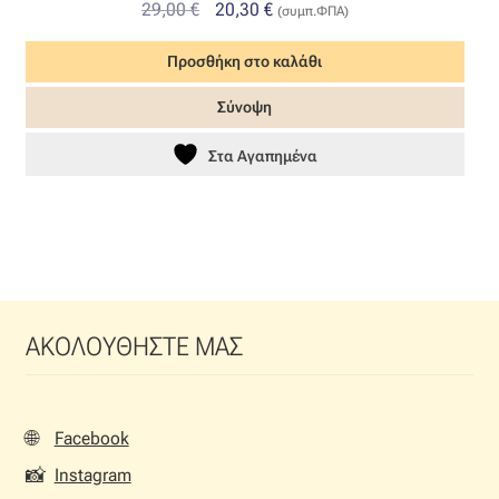
Original
Η
29,00
€
20,30
€
(συμπ.ΦΠΑ)
price
τρέχουσα
Προσθήκη στο καλάθι
was:
τιμή
29,00 €.
είναι:
Σύνοψη
20,30 €.
Στα Αγαπημένα
ΑΚΟΛΟΥΘΗΣΤΕ ΜΑΣ
🌐
Facebook
📸
Instagram