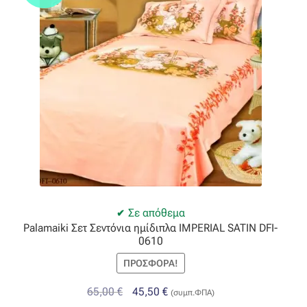
Σε απόθεμα
Palamaiki Σετ Σεντόνια ημίδιπλα IMPERIAL SATIN DFI-
0610
ΠΡΟΣΦΟΡΆ!
Original
Η
65,00
€
45,50
€
(συμπ.ΦΠΑ)