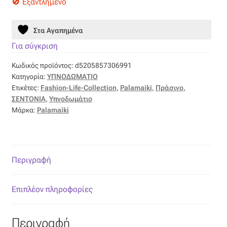
Εξαντλημένο
Ταφτάς (ταυτάς)
Στα Αγαπημένα
Ταφτάς μεταξωτός
Για σύγκριση
Τζιν
Κωδικός προϊόντος:
d5205857306991
Κατηγορία:
ΥΠΝΟΔΩΜΑΤΙΟ
Τρεβίρα
Ετικέτες:
Fashion-Life-Collection
,
Palamaiki
,
Πράσινο
,
ΣΕΝΤΟΝΙΑ
,
Υπνοδωμάτιο
Μάρκα:
Palamaiki
Υφαντό
Φιλ-κουπέ
Περιγραφή
Φλάμα
Επιπλέον πληροφορίες
Φόδρα
Ψάθα
Περιγραφή