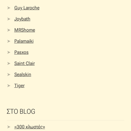
Guy Laroche
Joybath
MRShome
Palamaiki
Pasxos
Saint Clair
Sealskin
Tiger
ΣΤΟ BLOG
«300 κλωστές»