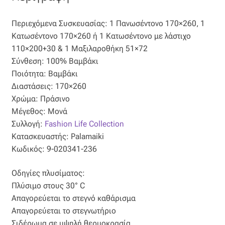
Όροι Χρήσης
Περιεχόμενα Συσκευασίας: 1 Πανωσέντονο 170×260, 1
Κατωσέντονο 170×260 ή 1 Κατωσέντονο με λάστιχο
ΠΙΣΤΟΠΟΙΗΣΕΙΣ ΧΑΛΙΩΝ COLORE COLORI
110×200+30 & 1 Μαξιλαροθήκη 51×72
Σύνθεση: 100% Βαμβάκι
Πληρωμές
Ποιότητα: Βαμβάκι
Διαστάσεις: 170×260
Χρώμα: Πράσινο
Ραντεβού
Μέγεθος: Μονά
Συλλογή:
Fashion Life Collection
Ταμείο
Κατασκευαστής: Palamaiki
Κωδικός: 9-020341-236
Οδηγίες πλυσίματος:
Πλύσιμο στους 30° C
Απαγορεύεται το στεγνό καθάρισμα
Απαγορεύεται το στεγνωτήριο
Σιδέρωμα σε υψηλή θερμοκρασία