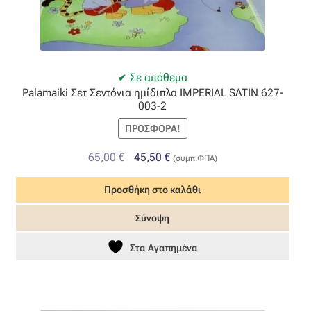
Σε απόθεμα
Palamaiki Σετ Σεντόνια ημίδιπλα IMPERIAL SATIN 627-
003-2
ΠΡΟΣΦΟΡΆ!
Original
Η
65,00
€
45,50
€
(συμπ.ΦΠΑ)
price
τρέχουσα
Προσθήκη στο καλάθι
was:
τιμή
65,00 €.
είναι:
Σύνοψη
45,50 €.
Στα Αγαπημένα