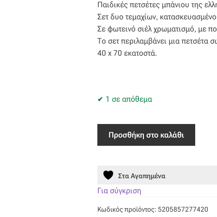
Παιδικές πετσέτες μπάνιου της ελλη
was:
τιμή
Σετ δυο τεμαχίων, κατασκευασμέν
23,50 €.
είναι:
Σε φωτεινό σιέλ χρωματισμό, με π
Το σετ περιλαμβάνει μια πετσέτα 
18,80 €.
40 x 70 εκατοστά.
1 σε απόθεμα
Σετ
Προσθήκη στο καλάθι
Παιδικές
Πετσέτες
Kids
Στα Αγαπημένα
Bath
DIPO
Για σύγκριση
ποσότητα
Κωδικός προϊόντος:
5205857277420