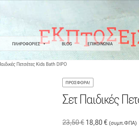
ΠΛΗΡΟΦΟΡΙΕΣ
BLOG
ΕΠΙΚΟΙΝΩΝΙΑ
α
Επιστροφές
Η εταιρεία μας
Θάλασσα
Καλάθι
Κατάστημα
Λογαριασ
Παιδικές Πετσέτες Kids Bath DIPO
Ν COLORE COLORI
Πληρωμές
Ραντεβού
Ταμείο
ΠΡΟΣΦΟΡΆ!
Σετ Παιδικές Πετ
Original
Η
23,50
€
18,80
€
(συμπ.ΦΠΑ)
price
τρέχουσα