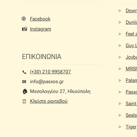
Dow
🌐
Facebook
Dunlo
📸
Instagram
Feel
Guy 
ΕΠΙΚΟΙΝΩΝΙΑ
Joyb
MRS
(+30) 210 9958707
📞︎
Palam
info@pasxos.gr
✉
🏠︎
Μεσολογγίου 27, Ηλιούπολη
Pasx
Κλείστε ραντεβού
⏰︎
Saint
Seals
Tiger