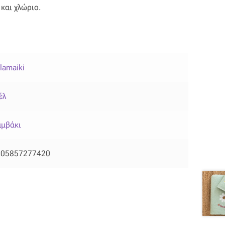
και χλώριο.
lamaiki
έλ
μβάκι
205857277420