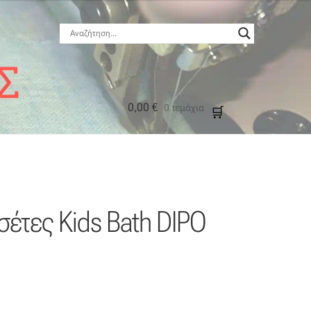
0,00
€
0 τεμάχια
μός
σέτες Kids Bath DIPO