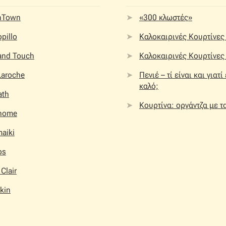
nTown
«300 κλωστές»
pillo
Καλοκαιρινές Κουρτίνες 
 and Touch
Καλοκαιρινές Κουρτίνες 
Laroche
Πενιέ – τί είναι και γιατί
καλό;
ath
Κουρτίνα: οργάντζα με τ
home
aiki
os
 Clair
kin