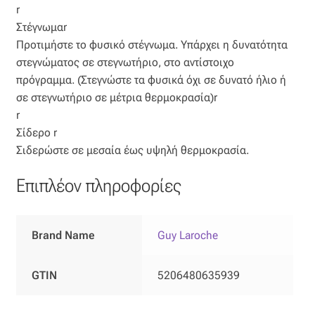
r
Οργάντζα διπλή
Στέγνωμαr
Προτιμήστε το φυσικό στέγνωμα. Υπάρχει η δυνατότητα
Οργάντζα με κέντημα
στεγνώματος σε στεγνωτήριο, στο αντίστοιχο
πρόγραμμα. (Στεγνώστε τα φυσικά όχι σε δυνατό ήλιο ή
σε στεγνωτήριο σε μέτρια θερμοκρασία)r
Οργάντζα με ταφτά
r
Σίδερο r
Οργάντζα με φλοκ
Σιδερώστε σε μεσαία έως υψηλή θερμοκρασία.
Οργάντζα μεταξωτή
Επιπλέον πληροφορίες
Οργάντζα ντεβορέ
Brand Name
Guy Laroche
Οργάντζα τσαλακωτή
GTIN
5206480635939
Σενίλ