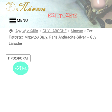
Απευθείας
Μετάβαση
μετάβαση
σε
στην
περιεχόμενο
MENU
πλοήγηση
Αρχική σελίδα
GUY LAROCHE
Μπάνιο
Σετ
Αρχική
Πετσέτες Μπάνιου 3τμχ. Paris Anthracite-Silver – Guy
Laroche
Blog
ΠΡΟΣΦΟΡΆ!
Compare
-20
%
Αγαπημένα
Αποστολές
Επικοινωνία
Επιστροφές