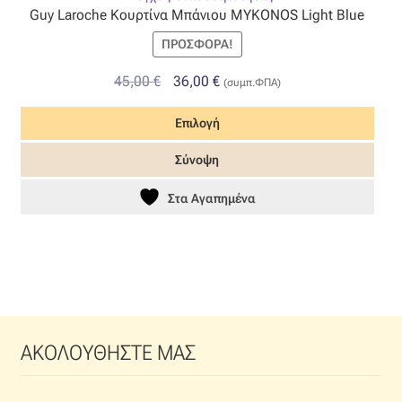
Guy Laroche Κουρτίνα Μπάνιου MYKONOS Light Blue
ΠΡΟΣΦΟΡΆ!
Original
Η
45,00
€
36,00
€
(συμπ.ΦΠΑ)
price
τρέχουσα
Επιλογή
was:
τιμή
45,00 €.
είναι:
Αυτό
Σύνοψη
36,00 €.
το
προϊόν
Στα Αγαπημένα
έχει
πολλαπλές
παραλλαγές.
Οι
επιλογές
μπορούν
ΑΚΟΛΟΥΘΗΣΤΕ ΜΑΣ
να
επιλεγούν
στη