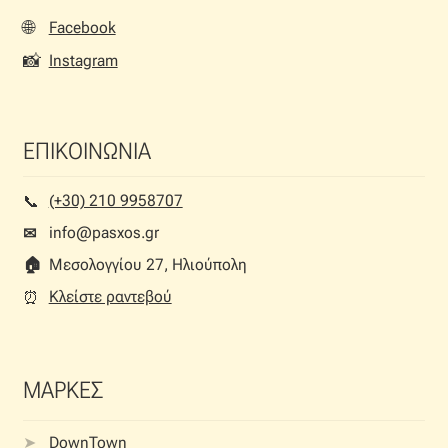
σελίδα
🌐
Facebook
του
📸
Instagram
προϊόντος
ΕΠΙΚΟΙΝΩΝΙΑ
(+30) 210 9958707
📞︎
info@pasxos.gr
✉
🏠︎
Μεσολογγίου 27, Ηλιούπολη
Κλείστε ραντεβού
⏰︎
ΜΑΡΚΕΣ
DownTown