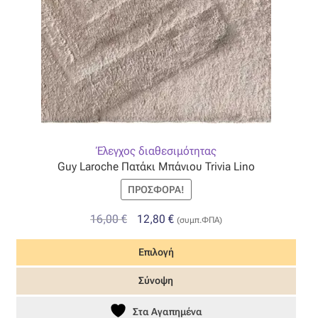
σελίδα
του
προϊόντος
Έλεγχος διαθεσιμότητας
Guy Laroche Πατάκι Μπάνιου Trivia Lino
ΠΡΟΣΦΟΡΆ!
Original
Η
16,00
€
12,80
€
(συμπ.ΦΠΑ)
price
τρέχουσα
Επιλογή
was:
τιμή
16,00 €.
είναι:
Αυτό
Σύνοψη
12,80 €.
το
προϊόν
Στα Αγαπημένα