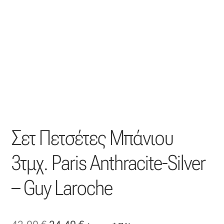
Η εταιρεία μας
Θάλασσα
Καλάθι
Κατάστημα
Σετ Πετσέτες Μπάνιου
Λογαριασμός
3τμχ. Paris Anthracite-Silver
Όλα τα υφάσματα
– Guy Laroche
Black-out
Αλκαντάρα