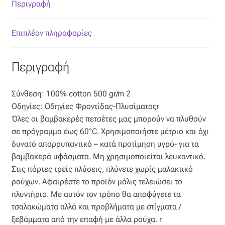
Επιπλόπανο
Περιγραφή
Ζακάρ
Επιπλέον πληροφορίες
Καραβόπανο
Περιγραφή
Κρεπ
Σύνθεση: 100% cotton 500 gr/m 2
Οδηγίες: Οδηγίες Φροντίδας-Πλυσίματοςr
Λινό
Όλες οι βαμβακερές πετσέτες μας μπορούν να πλυθούν
σε πρόγραμμα έως 60°C. Χρησιμοποιήστε μέτριο και όχι
Λονέτα
δυνατό απορρυπαντικό – κατά προτίμηση υγρό- για τα
βαμβακερά υφάσματα. Μη χρησιμοποιείται λευκαντικό.
Μουσελίνα
Στις πόρτες τρείς πλύσεις, πλύνετε χωρίς μαλακτικό
ρούχων. Αφαιρέστε το προϊόν μόλις τελειώσει το
Μπροκάρ
πλυντήριο. Με αυτόν τον τρόπο θα αποφύγετε τα
τσαλακώματα αλλά και προβλήματα με στίγματα /
Οργάντζα
ξεβάμματα από την επαφή με άλλα ρούχα. r