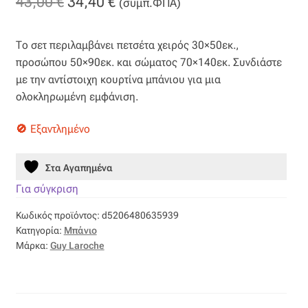
Original
Η
43,00
€
34,40
€
(συμπ.ΦΠΑ)
Βαμβακοσατέν
price
τρέχουσα
Το σετ περιλαμβάνει πετσέτα χειρός 30×50εκ.,
was:
τιμή
Βελούδο
προσώπου 50×90εκ. και σώματος 70×140εκ. Συνδιάστε
43,00 €.
είναι:
με την αντίστοιχη κουρτίνα μπάνιου για μια
Βελουτέ
ολοκληρωμένη εμφάνιση.
34,40 €.
Βουάλ
Εξαντλημένο
Γάζα
Στα Αγαπημένα
Για σύγκριση
Γκρο
Κωδικός προϊόντος:
d5206480635939
Κατηγορία:
Μπάνιο
Δαντέλα
Μάρκα:
Guy Laroche
Δίχτυ