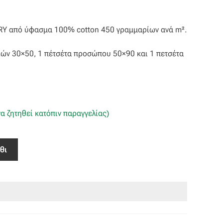
ARY από ύφασμα 100% cotton 450 γραμμαρίων ανά m².
ριών 30×50, 1 πέτσέτα προσώπου 50×90 και 1 πετσέτα
α ζητηθεί κατόπιν παραγγελίας)
θι