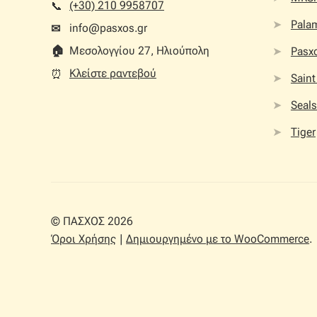
(+30) 210 9958707
📞︎
Palam
info@pasxos.gr
✉
🏠︎
Μεσολογγίου 27, Ηλιούπολη
Pasx
Κλείστε ραντεβού
⏰︎
Saint
Seals
Tiger
© ΠΑΣΧΟΣ 2026
Όροι Χρήσης
Δημιουργημένο με το WooCommerce
.