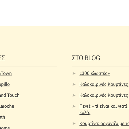
ΕΣ
ΣΤΟ BLOG
nTown
«300 κλωστές»
pillo
Καλοκαιρινές Κουρτίνες 
 and Touch
Καλοκαιρινές Κουρτίνες 
Laroche
Πενιέ – τί είναι και γιατί
καλό;
ath
Κουρτίνα: οργάντζα με τ
home