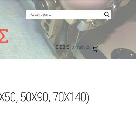
0,00
€
0 τεμάχια
μός
0X50, 50X90, 70X140)