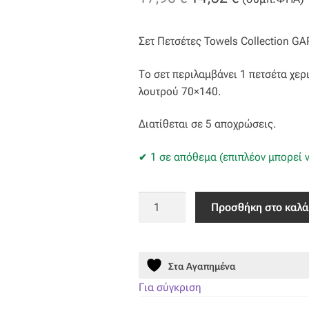
price
τρέχουσα
Σετ Πετσέτες Towels Collection G
was:
τιμή
17,90 €.
είναι:
Το σετ περιλαμβάνει 1 πετσέτα χε
λουτρού 70×140.
14,32 €.
Διατίθεται σε 5 αποχρώσεις.
1 σε απόθεμα (επιπλέον μπορεί ν
Σετ
Προσθήκη στο καλά
Πετσέτες
(30X50,
50X90,
Στα Αγαπημένα
70X140)
GARY
Για σύγκριση
BLUE