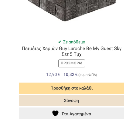
Σε απόθεμα
Πετσέτες Χεριών Guy Laroche Be My Guest Sky
Σετ 5 Τμχ
ΠΡΟΣΦΟΡΆ!
Original
Η
12,90
€
10,32
€
(συμπ.ΦΠΑ)
price
τρέχουσα
was:
τιμή
Προσθήκη στο καλάθι
12,90 €.
είναι:
Σύνοψη
10,32 €.
Στα Αγαπημένα