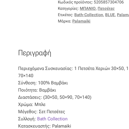
Κωδικός προϊόντος:
5205857304706
ποσότητα
Κατηγορίες:
ΜΠΑΝΙΟ
,
Πετσέτες
Ετικέτες:
Bath-Collection
,
BLUE
,
Palam
Μάρκα:
Palamaiki
Περιγραφή
Περιεχόμενα Συσκευασίας: 1 Πετσέτα Χεριών 30×50, 
70×140
Σύνθεση: 100% Βαμβάκι
Ποιότητα: Βαμβάκι
Διαστάσεις: (30×50, 50×90, 70×140)
Χρώμα: Μπλε
Μέγεθος: Σετ Πετσέτες
Συλλογή:
Bath Collection
Κατασκευαστής: Palamaiki