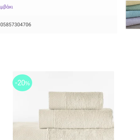
μβάκι
205857304706
-20
%