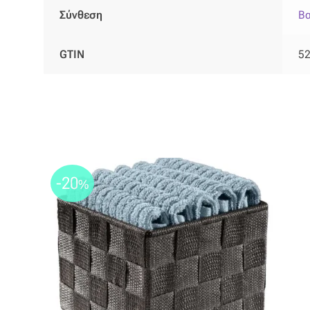
Σύνθεση
Βα
GTIN
5
-20
%