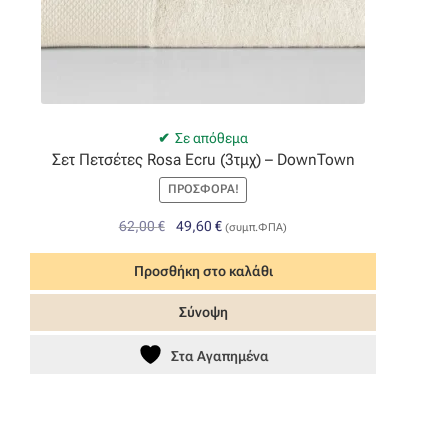
Σε απόθεμα
Σετ Πετσέτες Rosa Ecru (3τμχ) – DownTown
ΠΡΟΣΦΟΡΆ!
Original
Η
62,00
€
49,60
€
(συμπ.ΦΠΑ)
price
τρέχουσα
was:
τιμή
Προσθήκη στο καλάθι
62,00 €.
είναι:
Σύνοψη
49,60 €.
Στα Αγαπημένα