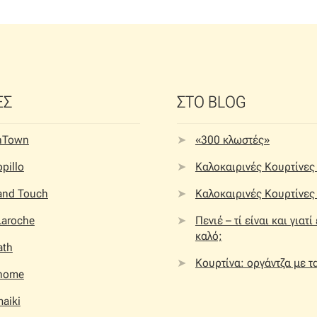
ΕΣ
ΣΤΟ BLOG
nTown
«300 κλωστές»
pillo
Καλοκαιρινές Κουρτίνες 
 and Touch
Καλοκαιρινές Κουρτίνες 
Laroche
Πενιέ – τί είναι και γιατί
καλό;
ath
Κουρτίνα: οργάντζα με τ
home
aiki