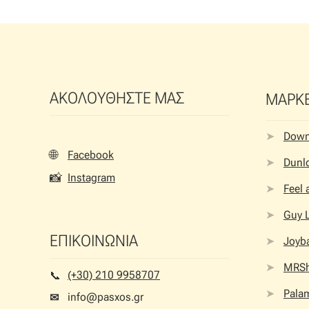
ΑΚΟΛΟΥΘΗΣΤΕ ΜΑΣ
ΜΑΡΚ
Dow
🌐
Facebook
Dunlo
📸
Instagram
Feel
Guy 
ΕΠΙΚΟΙΝΩΝΙΑ
Joyb
MRS
(+30) 210 9958707
📞︎
Palam
info@pasxos.gr
✉