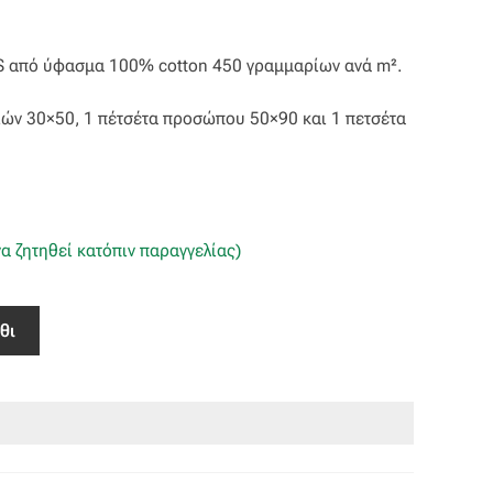
OS από ύφασμα 100% cotton 450 γραμμαρίων ανά m².
ριών 30×50, 1 πέτσέτα προσώπου 50×90 και 1 πετσέτα
α ζητηθεί κατόπιν παραγγελίας)
θι