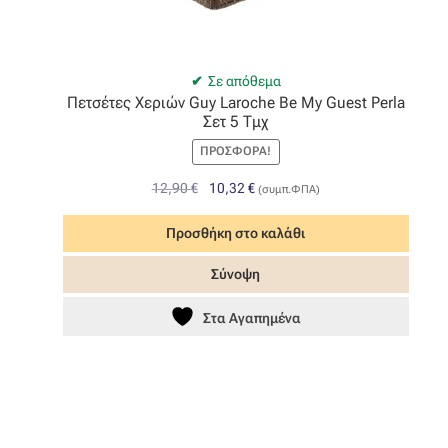
Σε απόθεμα
Πετσέτες Χεριών Guy Laroche Be My Guest Perla
Σετ 5 Τμχ
ΠΡΟΣΦΟΡΆ!
Original
Η
12,90
€
10,32
€
(συμπ.ΦΠΑ)
price
τρέχουσα
was:
τιμή
Προσθήκη στο καλάθι
12,90 €.
είναι:
Σύνοψη
10,32 €.
Στα Αγαπημένα