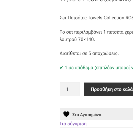
price
τρέχουσα
Σετ Πετσέτες Towels Collection R
was:
τιμή
17,90 €.
είναι:
Το σετ περιλαμβάνει 1 πετσέτα χε
λουτρού 70×140.
14,32 €.
Διατίθεται σε 5 αποχρώσεις.
1 σε απόθεμα (επιπλέον μπορεί ν
Σετ
Προσθήκη στο καλά
Πετσέτες
(30X50,
50X90,
Στα Αγαπημένα
70X140)
ROS
Για σύγκριση
SAND