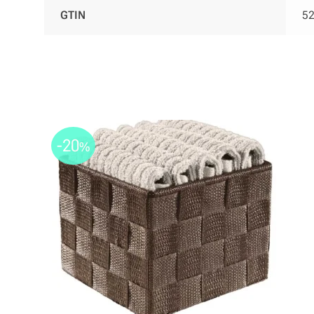
GTIN
5
-20
%