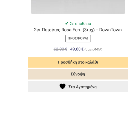
Σε απόθεμα
Σετ Πετσέτες Rosa Ecru (3τμχ) – DownTown
ΠΡΟΣΦΟΡΆ!
Original
Η
62,00
€
49,60
€
(συμπ.ΦΠΑ)
price
τρέχουσα
was:
τιμή
Προσθήκη στο καλάθι
62,00 €.
είναι:
Σύνοψη
49,60 €.
Στα Αγαπημένα