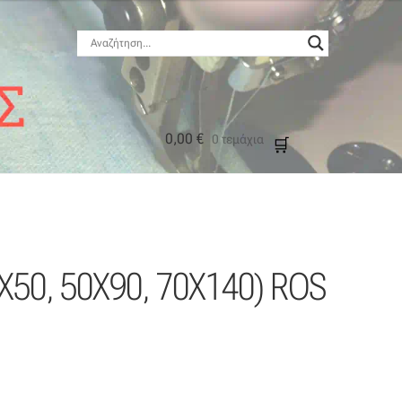
0,00
€
0 τεμάχια
μός
0X50, 50X90, 70X140) ROS