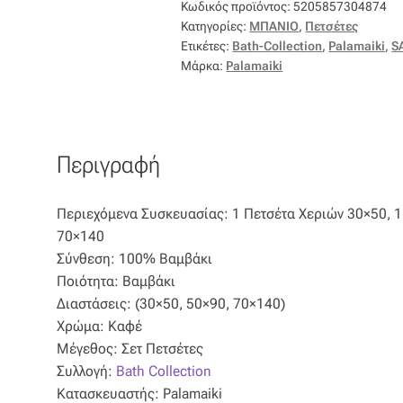
Κωδικός προϊόντος:
5205857304874
ποσότητα
Κατηγορίες:
ΜΠΑΝΙΟ
,
Πετσέτες
Ετικέτες:
Bath-Collection
,
Palamaiki
,
S
Μάρκα:
Palamaiki
Περιγραφή
Περιεχόμενα Συσκευασίας: 1 Πετσέτα Χεριών 30×50, 
70×140
Σύνθεση: 100% Βαμβάκι
Ποιότητα: Βαμβάκι
Διαστάσεις: (30×50, 50×90, 70×140)
Χρώμα: Καφέ
Μέγεθος: Σετ Πετσέτες
Συλλογή:
Bath Collection
Κατασκευαστής: Palamaiki