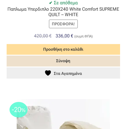
Σε απόθεμα
Παπλωμα Υπερδιπλο 220X240 White Comfort SUPREME
QUILT – WHITE
ΠΡΟΣΦΟΡΆ!
Original
Η
420,00
€
336,00
€
(συμπ.ΦΠΑ)
price
τρέχουσα
Προσθήκη στο καλάθι
was:
τιμή
420,00 €.
είναι:
Σύνοψη
336,00 €.
Στα Αγαπημένα
-20
%