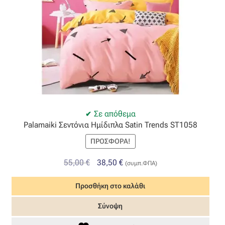
Σε απόθεμα
Palamaiki Σεντόνια Ημίδιπλα Satin Trends ST1058
ΠΡΟΣΦΟΡΆ!
Original
Η
55,00
€
38,50
€
(συμπ.ΦΠΑ)
price
τρέχουσα
Προσθήκη στο καλάθι
was:
τιμή
55,00 €.
είναι:
Σύνοψη
38,50 €.