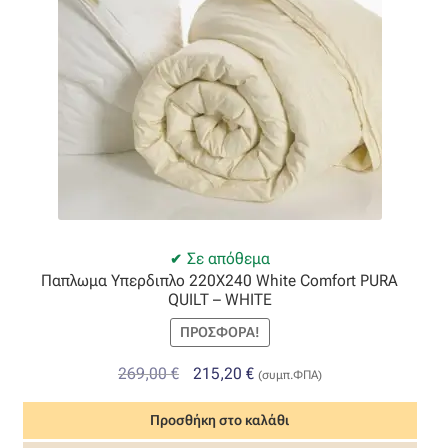
Σε απόθεμα
Παπλωμα Υπερδιπλο 220X240 White Comfort PURA
QUILT – WHITE
ΠΡΟΣΦΟΡΆ!
Original
Η
269,00
€
215,20
€
(συμπ.ΦΠΑ)
price
τρέχουσα
Προσθήκη στο καλάθι
was:
τιμή
269,00 €.
είναι: