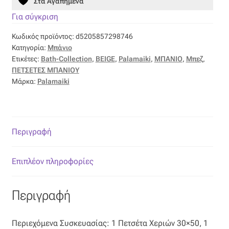
Στα Αγαπημένα
Για σύγκριση
Οργάντζα διπλή
Κωδικός προϊόντος:
d5205857298746
Οργάντζα με κέντημα
Κατηγορία:
Μπάνιο
Ετικέτες:
Bath-Collection
,
BEIGE
,
Palamaiki
,
ΜΠΑΝΙΟ
,
Μπεζ
,
ΠΕΤΣΕΤΕΣ ΜΠΑΝΙΟΥ
Οργάντζα με ταφτά
Μάρκα:
Palamaiki
Οργάντζα με φλοκ
Οργάντζα μεταξωτή
Περιγραφή
Οργάντζα ντεβορέ
Επιπλέον πληροφορίες
Οργάντζα τσαλακωτή
Περιγραφή
Σενίλ
Περιεχόμενα Συσκευασίας: 1 Πετσέτα Χεριών 30×50, 1