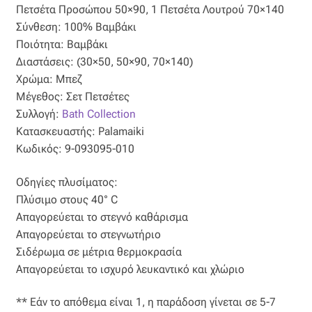
Ταφτάς (ταυτάς)
Πετσέτα Προσώπου 50×90, 1 Πετσέτα Λουτρού 70×140
Σύνθεση: 100% Βαμβάκι
Ταφτάς μεταξωτός
Ποιότητα: Βαμβάκι
Διαστάσεις: (30×50, 50×90, 70×140)
Χρώμα: Μπεζ
Τζιν
Μέγεθος: Σετ Πετσέτες
Συλλογή:
Bath Collection
Τρεβίρα
Κατασκευαστής: Palamaiki
Κωδικός: 9-093095-010
Υφαντό
Οδηγίες πλυσίματος:
Φιλ-κουπέ
Πλύσιμο στους 40° C
Απαγορεύεται το στεγνό καθάρισμα
Φλάμα
Απαγορεύεται το στεγνωτήριο
Σιδέρωμα σε μέτρια θερμοκρασία
Φόδρα
Απαγορεύεται το ισχυρό λευκαντικό και χλώριο
Ψάθα
** Εάν το απόθεμα είναι 1, η παράδοση γίνεται σε 5-7