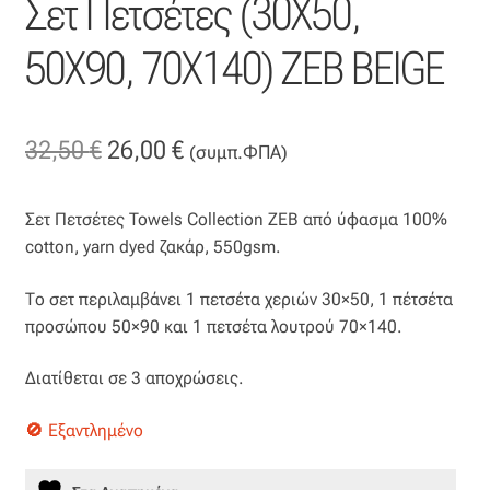
Σετ Πετσέτες (30X50,
Επιπλόπανο
50X90, 70X140) ZEB BEIGE
Ζακάρ
Καραβόπανο
Original
Η
32,50
€
26,00
€
(συμπ.ΦΠΑ)
Κρεπ
price
τρέχουσα
Σετ Πετσέτες Towels Collection ZEB από ύφασμα 100%
was:
τιμή
Λινό
cotton, yarn dyed ζακάρ, 550gsm.
32,50 €.
είναι:
Λονέτα
Το σετ περιλαμβάνει 1 πετσέτα χεριών 30×50, 1 πέτσέτα
26,00 €.
προσώπου 50×90 και 1 πετσέτα λουτρού 70×140.
Μουσελίνα
Διατίθεται σε 3 αποχρώσεις.
Μπροκάρ
Εξαντλημένο
Οργάντζα