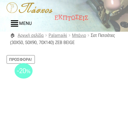
Απευθείας
Μετάβαση
μετάβαση
σε
στην
περιεχόμενο
MENU
πλοήγηση
Αρχική σελίδα
Palamaiki
Μπάνιο
Σετ Πετσέτες
Αρχική
(30X50, 50X90, 70X140) ZEB BEIGE
Blog
ΠΡΟΣΦΟΡΆ!
Compare
-20
%
Αγαπημένα
Αποστολές
Επικοινωνία
Επιστροφές