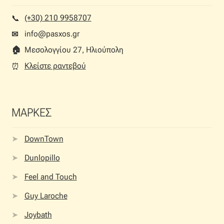
(+30) 210 9958707
📞︎
info@pasxos.gr
✉
🏠︎
Μεσολογγίου 27, Ηλιούπολη
Κλείστε ραντεβού
⏰︎
ΜΑΡΚΕΣ
DownTown
Dunlopillo
Feel and Touch
Guy Laroche
Joybath