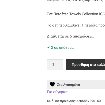
price
τρέχουσα
Σετ Πετσέτες Towels Collection 
was:
τιμή
23,50 €.
είναι:
Το σετ περιλαμβάνει 1 πέτσέτα πρ
16,45 €.
Διατίθεται σε 5 αποχρώσεις.
2 σε απόθεμα
Σετ
Προσθήκη στο καλά
Πετσέτες
(50X90,
70X140)
Στα Αγαπημένα
IGGY
BROWN
Για σύγκριση
ποσότητα
Κωδικός προϊόντος:
5205857290160