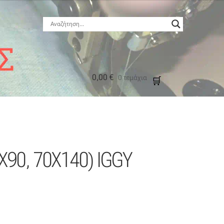
0,00
€
0 τεμάχια
μός
0X90, 70X140) IGGY