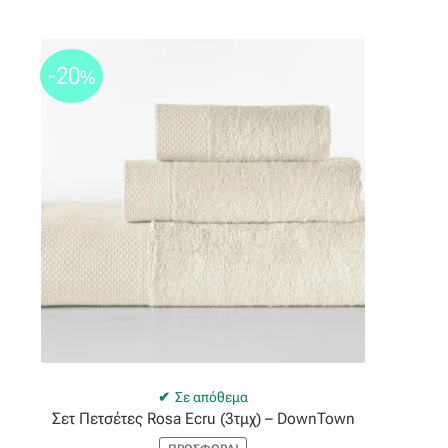
-20
%
Σε απόθεμα
Σετ Πετσέτες Rosa Ecru (3τμχ) – DownTown