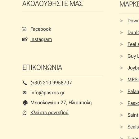
ΑΚΟΛΟΥΘΗΣΤΕ ΜΑΣ
ΜΑΡΚ
Dow
🌐
Facebook
Dunlo
📸
Instagram
Feel
Guy 
ΕΠΙΚΟΙΝΩΝΙΑ
Joyb
MRS
(+30) 210 9958707
📞︎
Palam
info@pasxos.gr
✉
🏠︎
Μεσολογγίου 27, Ηλιούπολη
Pasx
Κλείστε ραντεβού
⏰︎
Saint
Seals
Tiger