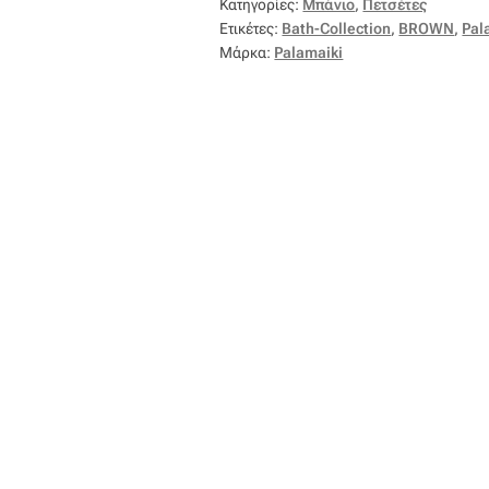
Κατηγορίες:
Μπάνιο
,
Πετσέτες
Ετικέτες:
Bath-Collection
,
BROWN
,
Pal
Μάρκα:
Palamaiki