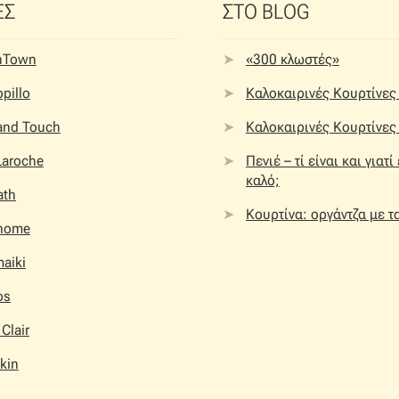
ΕΣ
ΣΤΟ BLOG
nTown
«300 κλωστές»
pillo
Καλοκαιρινές Κουρτίνες 
 and Touch
Καλοκαιρινές Κουρτίνες 
Laroche
Πενιέ – τί είναι και γιατί
καλό;
ath
Κουρτίνα: οργάντζα με τ
home
aiki
os
 Clair
kin