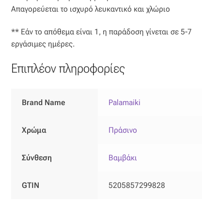
Απαγορεύεται το ισχυρό λευκαντικό και χλώριο
Όροι Χρήσης
** Εάν το απόθεμα είναι 1, η παράδοση γίνεται σε 5-7
εργάσιμες ημέρες.
ΠΙΣΤΟΠΟΙΗΣΕΙΣ ΧΑΛΙΩΝ COLORE COLORI
Επιπλέον πληροφορίες
Πληρωμές
Ραντεβού
Brand Name
Palamaiki
Ταμείο
Χρώμα
Πράσινο
Σύνθεση
Βαμβάκι
GTIN
5205857299828