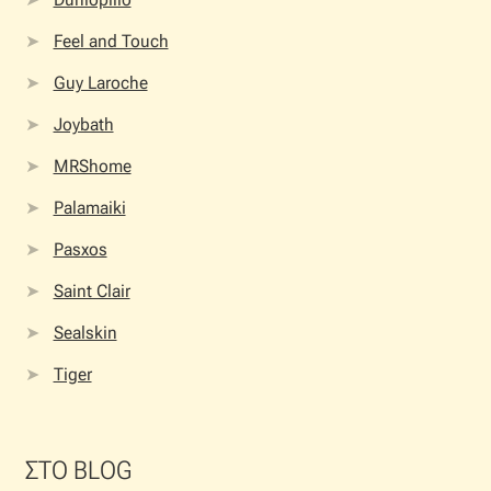
Feel and Touch
Guy Laroche
Joybath
MRShome
Palamaiki
Pasxos
Saint Clair
Sealskin
Tiger
ΣΤΟ BLOG