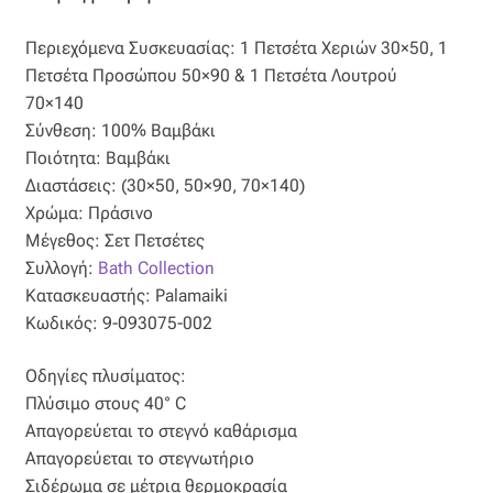
Ταφτάς (ταυτάς)
Περιεχόμενα Συσκευασίας: 1 Πετσέτα Χεριών 30×50, 1
Ταφτάς μεταξωτός
Πετσέτα Προσώπου 50×90 & 1 Πετσέτα Λουτρού
70×140
Τζιν
Σύνθεση: 100% Βαμβάκι
Ποιότητα: Βαμβάκι
Τρεβίρα
Διαστάσεις: (30×50, 50×90, 70×140)
Χρώμα: Πράσινο
Μέγεθος: Σετ Πετσέτες
Υφαντό
Συλλογή:
Bath Collection
Κατασκευαστής: Palamaiki
Φιλ-κουπέ
Κωδικός: 9-093075-002
Φλάμα
Οδηγίες πλυσίματος:
Πλύσιμο στους 40° C
Φόδρα
Απαγορεύεται το στεγνό καθάρισμα
Απαγορεύεται το στεγνωτήριο
Ψάθα
Σιδέρωμα σε μέτρια θερμοκρασία