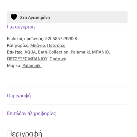
Towels
Οργάντζα διπλή
Collection
Στα Αγαπημένα
NAYA
AQUA
Οργάντζα με κέντημα
Για σύγκριση
ποσότητα
Κωδικός προϊόντος:
5205857299828
Οργάντζα με ταφτά
Κατηγορίες:
Μπάνιο
,
Πετσέτες
Ετικέτες:
AQUA
,
Bath-Collection
,
Palamaiki
,
ΜΠΑΝΙΟ
,
Οργάντζα με φλοκ
ΠΕΤΣΕΤΕΣ ΜΠΑΝΙΟΥ
,
Πράσινο
Μάρκα:
Palamaiki
Οργάντζα μεταξωτή
Οργάντζα ντεβορέ
Περιγραφή
Οργάντζα τσαλακωτή
Επιπλέον πληροφορίες
Σενίλ
Περιγραφή