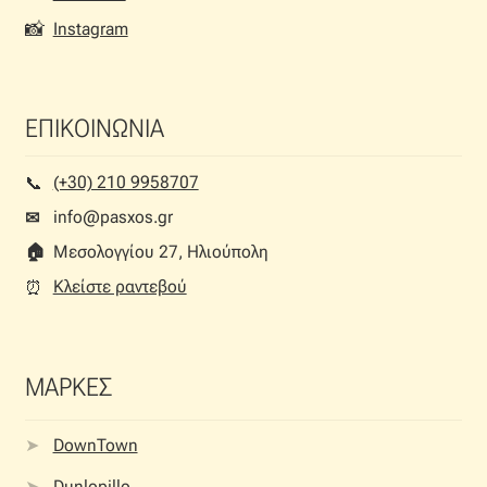
📸
Instagram
ΕΠΙΚΟΙΝΩΝΙΑ
(+30) 210 9958707
📞︎
info@pasxos.gr
✉
🏠︎
Μεσολογγίου 27, Ηλιούπολη
Κλείστε ραντεβού
⏰︎
ΜΑΡΚΕΣ
DownTown
Dunlopillo