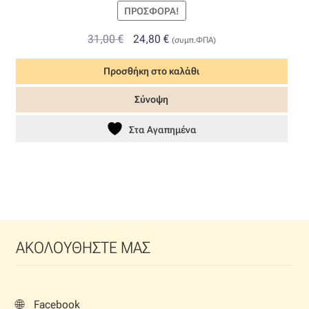
ΠΡΟΣΦΟΡΆ!
Original
Η
31,00
€
24,80
€
(συμπ.ΦΠΑ)
price
τρέχουσα
Προσθήκη στο καλάθι
was:
τιμή
31,00 €.
είναι:
Σύνοψη
24,80 €.
Στα Αγαπημένα
ΑΚΟΛΟΥΘΗΣΤΕ ΜΑΣ
🌐
Facebook