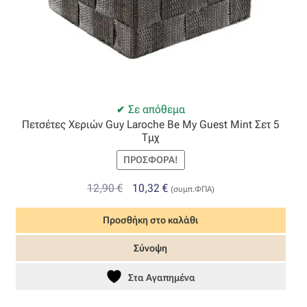
Σε απόθεμα
Πετσέτες Χεριών Guy Laroche Be My Guest Mint Σετ 5
Τμχ
ΠΡΟΣΦΟΡΆ!
Original
Η
12,90
€
10,32
€
(συμπ.ΦΠΑ)
price
τρέχουσα
Προσθήκη στο καλάθι
was:
τιμή
12,90 €.
είναι:
Σύνοψη
10,32 €.
Στα Αγαπημένα