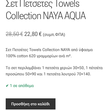
Σετ Πετσετες Towels
Επιπλόπανο
Collection NAYA AQUA
Ζακάρ
Καραβόπανο
Original
Η
28,50
€
22,80
€
(συμπ.ΦΠΑ)
Κρεπ
price
τρέχουσα
Σετ Πετσέτες Towels Collection NAYA από ύφασμα
was:
τιμή
Λινό
100% cotton 620 γραμμαρίων ανά m².
28,50 €.
είναι:
Λονέτα
Το σετ περιλαμβάνει 1 πετσέτα χεριών 30×50, 1 πέτσέτα
22,80 €.
προσώπου 50×90 και 1 πετσέτα λουτρού 70×140.
Μουσελίνα
1 σε απόθεμα
Μπροκάρ
Σετ
Προσθήκη στο καλάθι
Οργάντζα
Πετσετες