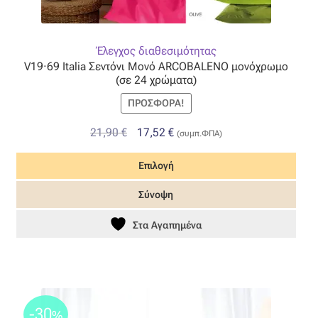
Έλεγχος διαθεσιμότητας
V19·69 Italia Σεντόνι Μονό ARCOBALENO μονόχρωμο
(σε 24 χρώματα)
ΠΡΟΣΦΟΡΆ!
Original
Η
21,90
€
17,52
€
(συμπ.ΦΠΑ)
price
τρέχουσα
Επιλογή
was:
τιμή
21,90 €.
είναι:
Αυτό
Σύνοψη
17,52 €.
το
προϊόν
Στα Αγαπημένα
έχει
πολλαπλές
παραλλαγές.
Οι
-30
επιλογές
%