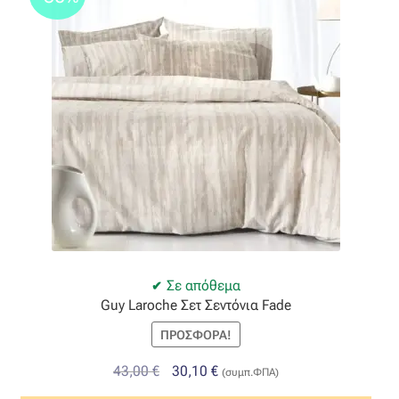
μπορούν
να
επιλεγούν
στη
σελίδα
του
προϊόντος
Σε απόθεμα
Guy Laroche Σετ Σεντόνια Fade
ΠΡΟΣΦΟΡΆ!
Original
Η
43,00
€
30,10
€
(συμπ.ΦΠΑ)
price
τρέχουσα