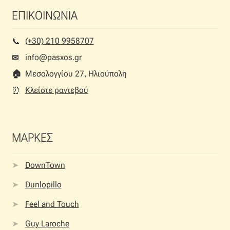
ΕΠΙΚΟΙΝΩΝΙΑ
(+30) 210 9958707
📞︎
info@pasxos.gr
✉
🏠︎
Μεσολογγίου 27, Ηλιούπολη
Κλείστε ραντεβού
⏰︎
ΜΑΡΚΕΣ
DownTown
Dunlopillo
Feel and Touch
Guy Laroche