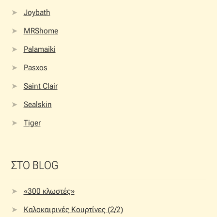
Joybath
MRShome
Palamaiki
Pasxos
Saint Clair
Sealskin
Tiger
ΣΤΟ BLOG
«300 κλωστές»
Καλοκαιρινές Κουρτίνες (2/2)