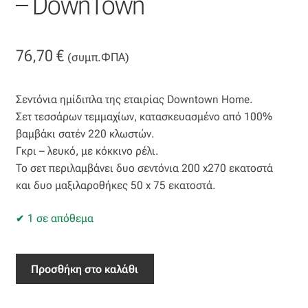
– DownTown
Βαμβακοσατέν
76,70
€
Βελούδο
(συμπ.ΦΠΑ)
Βελουτέ
Σεντόνια ημίδιπλα της εταιρίας Downtown Home.
Σετ τεσσάρων τεμμαχίων, κατασκευασμένο από 100%
Βουάλ
βαμβάκι σατέν 220 κλωστών.
Γκρι – λευκό, με κόκκινο ρέλι.
Γάζα
To σετ περιλαμβάνει δυο σεντόνια 200 x270 εκατοστά
και δυο μαξιλαροθήκες 50 x 75 εκατοστά.
Γκρο
1 σε απόθεμα
Δαντέλα
Σετ
Προσθήκη στο καλάθι
Δίχτυ
Σεντόνια
Ημίδιπλα