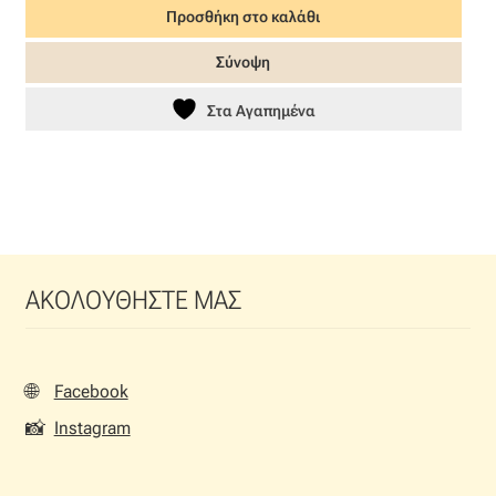
Προσθήκη στο καλάθι
was:
τιμή
43,00 €.
είναι:
Σύνοψη
30,10 €.
Στα Αγαπημένα
ΑΚΟΛΟΥΘΗΣΤΕ ΜΑΣ
🌐
Facebook
📸
Instagram