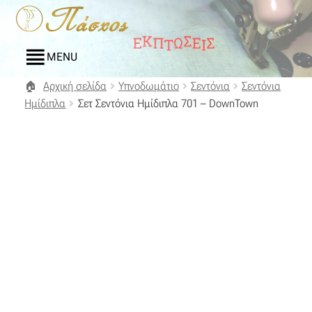
Απευθείας
Μετάβαση
μετάβαση
σε
στην
περιεχόμενο
MENU
πλοήγηση
Αρχική σελίδα
Υπνοδωμάτιο
Σεντόνια
Σεντόνια
Αρχική
Ημίδιπλα
Σετ Σεντόνια Ημίδιπλα 701 – DownTown
Blog
Compare
Αγαπημένα
Αποστολές
Επικοινωνία
Επιστροφές