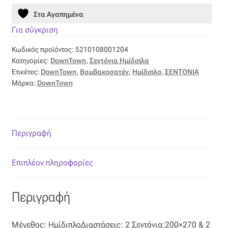
Επιπλόπανο
701
Στα Αγαπημένα
-
Ζακάρ
DownTown
Για σύγκριση
ποσότητα
Κωδικός προϊόντος:
5210108001204
Καραβόπανο
Κατηγορίες:
DownTown
,
Σεντόνια Ημίδιπλα
Ετικέτες:
DownTown
,
Βαμβακοσατέν
,
Ημίδιπλο
,
ΣΕΝΤΟΝΙΑ
Κρεπ
Μάρκα:
DownTown
Λινό
Περιγραφή
Λονέτα
Επιπλέον πληροφορίες
Μουσελίνα
Μπροκάρ
Περιγραφή
Οργάντζα
Μέγεθος: ΗμίδιπλοΔιαστάσεις: 2 Σεντόνια:200×270 & 2