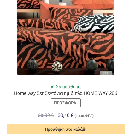
Όροι Χρήσης
ΠΙΣΤΟΠΟΙΗΣΕΙΣ ΧΑΛΙΩΝ COLORE COLORI
Πληρωμές
Ραντεβού
Ταμείο
Σε απόθεμα
Home way Σετ Σεντόνια ημίδιπλα HOME WAY 206
ΠΡΟΣΦΟΡΆ!
Original
Η
38,00
€
30,40
€
(συμπ.ΦΠΑ)
price
τρέχουσα
Προσθήκη στο καλάθι
was:
τιμή