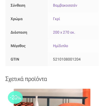
Ταφτάς (ταυτάς)
Σύνθεση
Βαμβακοσατέν
Ταφτάς μεταξωτός
Χρώμα
Γκρί
Τζιν
Διάσταση
200 x 270 εκ.
Τρεβίρα
Μέγεθος
Ημίδιπλο
Υφαντό
GTIN
5210108001204
Φιλ-κουπέ
Φλάμα
Σχετικά προϊόντα
Φόδρα
-20
%
Ψάθα