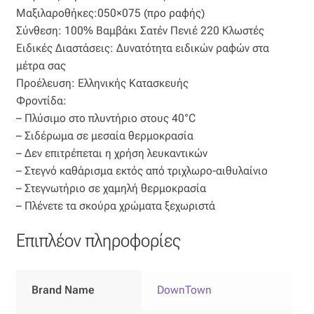
Μαξιλαροθήκες:050×075 (προ ραφής)
Οργάντζα διπλή
Σύνθεση: 100% Βαμβάκι Σατέν Πενιέ 220 Κλωστές
Ειδικές Διαστάσεις: Δυνατότητα ειδικών ραφών στα
Οργάντζα με κέντημα
μέτρα σας
Προέλευση: Ελληνικής Κατασκευής
Οργάντζα με ταφτά
Φροντίδα:
– Πλύσιμο στο πλυντήριο στους 40°C
Οργάντζα με φλοκ
– Σιδέρωμα σε μεσαία θερμοκρασία
– Δεν επιτρέπεται η χρήση λευκαντικών
– Στεγνό καθάρισμα εκτός από τριχλωρο-αιθυλαίνιο
Οργάντζα μεταξωτή
– Στεγνωτήριο σε χαμηλή θερμοκρασία
– Πλένετε τα σκούρα χρώματα ξεχωριστά
Οργάντζα ντεβορέ
Επιπλέον πληροφορίες
Οργάντζα τσαλακωτή
Σενίλ
Brand Name
DownTown