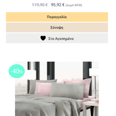
Original
Η
119,90
€
95,92
€
(συμπ.ΦΠΑ)
price
τρέχουσα
Παραγγελία
was:
τιμή
119,90 €.
είναι:
Σύνοψη
95,92 €.
Στα Αγαπημένα
-40
%