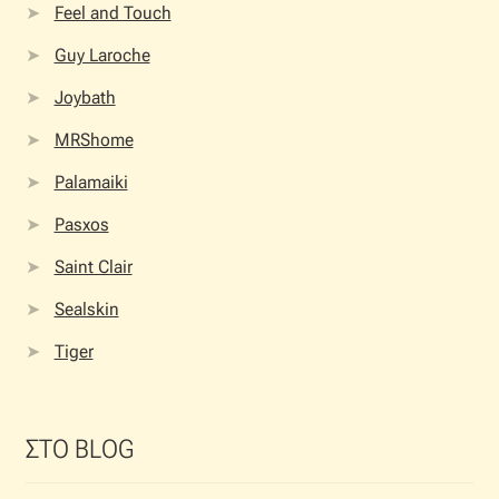
Feel and Touch
Guy Laroche
Joybath
MRShome
Palamaiki
Pasxos
Saint Clair
Sealskin
Tiger
ΣΤΟ BLOG