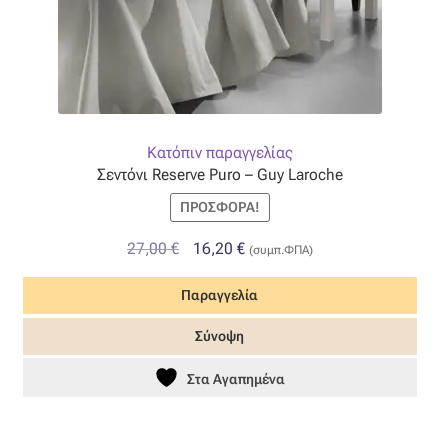
Κατόπιν παραγγελίας
Σεντόνι Reserve Puro – Guy Laroche
ΠΡΟΣΦΟΡΆ!
Original
Η
27,00
€
16,20
€
(συμπ.ΦΠΑ)
price
τρέχουσα
Παραγγελία
was:
τιμή
27,00 €.
είναι:
Σύνοψη
16,20 €.
Στα Αγαπημένα