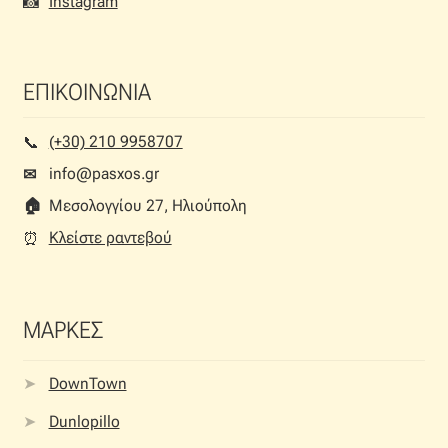
📸
Instagram
ΕΠΙΚΟΙΝΩΝΙΑ
(+30) 210 9958707
📞︎
info@pasxos.gr
✉
🏠︎
Μεσολογγίου 27, Ηλιούπολη
Κλείστε ραντεβού
⏰︎
ΜΑΡΚΕΣ
DownTown
Dunlopillo