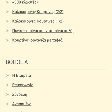
«300 κλωστές»
Καλοκαιρινές Κουρτίνες (2/2)
Καλοκαιρινές Κουρτίνες (1/2)
Πενιέ – τί είναι και γιατί είναι καλό;
Κουρτίνα: οργάντζα με ταφτά
ΒΟΗΘΕΙΑ
Η Εταιρεία
Επικοινωνία
Σύνδεση
Αγαπημένα