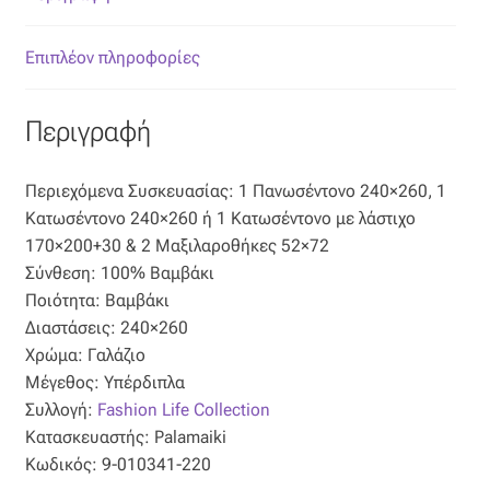
Όροι Χρήσης
Επιπλέον πληροφορίες
ΠΙΣΤΟΠΟΙΗΣΕΙΣ ΧΑΛΙΩΝ COLORE COLORI
Περιγραφή
Πληρωμές
Περιεχόμενα Συσκευασίας: 1 Πανωσέντονο 240×260, 1
Ραντεβού
Κατωσέντονο 240×260 ή 1 Κατωσέντονο με λάστιχο
170×200+30 & 2 Μαξιλαροθήκες 52×72
Σύνθεση: 100% Βαμβάκι
Ταμείο
Ποιότητα: Βαμβάκι
Διαστάσεις: 240×260
Χρώμα: Γαλάζιο
Μέγεθος: Υπέρδιπλα
Συλλογή:
Fashion Life Collection
Κατασκευαστής: Palamaiki
Κωδικός: 9-010341-220