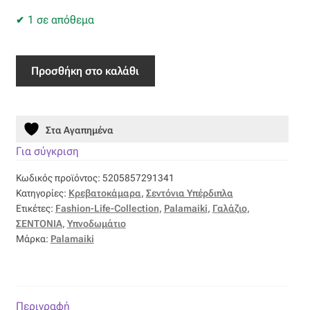
Ταφτάς (ταυτάς)
1 σε απόθεμα
Ταφτάς μεταξωτός
Σετ
Προσθήκη στο καλάθι
Τζιν
Υπέρδιπλα
Σεντόνια
Fashion
Τρεβίρα
Στα Αγαπημένα
Life
240x260
Για σύγκριση
Υφαντό
FL6267
Κωδικός προϊόντος:
5205857291341
Χωρίς
Φιλ-κουπέ
Κατηγορίες:
Κρεβατοκάμαρα
,
Σεντόνια Υπέρδιπλα
Λάστιχο
Ετικέτες:
Fashion-Life-Collection
,
Palamaiki
,
Γαλάζιο
,
ποσότητα
ΣΕΝΤΟΝΙΑ
,
Υπνοδωμάτιο
Φλάμα
Μάρκα:
Palamaiki
Φόδρα
Ψάθα
Περιγραφή