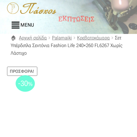
Απευθείας
Μετάβαση
μετάβαση
σε
στην
περιεχόμενο
MENU
πλοήγηση
Αρχική σελίδα
Palamaiki
Κρεβατοκάμαρα
Σετ
Αρχική
Υπέρδιπλα Σεντόνια Fashion Life 240×260 FL6267 Χωρίς
Λάστιχο
Blog
ΠΡΟΣΦΟΡΆ!
Compare
-30
%
Αγαπημένα
Αποστολές
Επικοινωνία
Επιστροφές