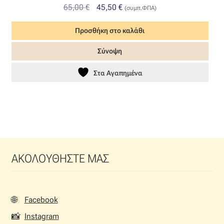
Original
Η
65,00
€
45,50
€
(συμπ.ΦΠΑ)
price
τρέχουσα
Προσθήκη στο καλάθι
was:
τιμή
65,00 €.
είναι:
Σύνοψη
45,50 €.
Στα Αγαπημένα
ΑΚΟΛΟΥΘΗΣΤΕ ΜΑΣ
🌐
Facebook
📸
Instagram