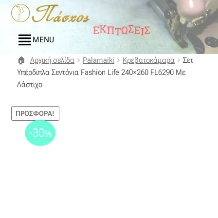
Απευθείας
Μετάβαση
μετάβαση
σε
στην
περιεχόμενο
MENU
πλοήγηση
Αρχική σελίδα
Palamaiki
Κρεβατοκάμαρα
Σετ
Αρχική
Υπέρδιπλα Σεντόνια Fashion Life 240×260 FL6290 Με
Λάστιχο
Blog
ΠΡΟΣΦΟΡΆ!
Compare
-30
%
Αγαπημένα
Αποστολές
Επικοινωνία
Επιστροφές