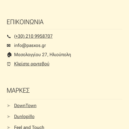
ΕΠΙΚΟΙΝΩΝΙΑ
(+30) 210 9958707
📞︎
info@pasxos.gr
✉
🏠︎
Μεσολογγίου 27, Ηλιούπολη
Κλείστε ραντεβού
⏰︎
ΜΑΡΚΕΣ
DownTown
Dunlopillo
Feel and Touch