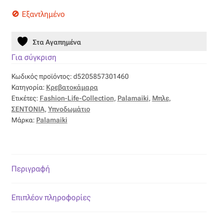
Ταφτάς (ταυτάς)
Εξαντλημένο
Ταφτάς μεταξωτός
Στα Αγαπημένα
Τζιν
Για σύγκριση
Κωδικός προϊόντος:
d5205857301460
Τρεβίρα
Κατηγορία:
Κρεβατοκάμαρα
Ετικέτες:
Fashion-Life-Collection
,
Palamaiki
,
Μπλε
,
Υφαντό
ΣΕΝΤΟΝΙΑ
,
Υπνοδωμάτιο
Μάρκα:
Palamaiki
Φιλ-κουπέ
Φλάμα
Περιγραφή
Φόδρα
Επιπλέον πληροφορίες
Ψάθα