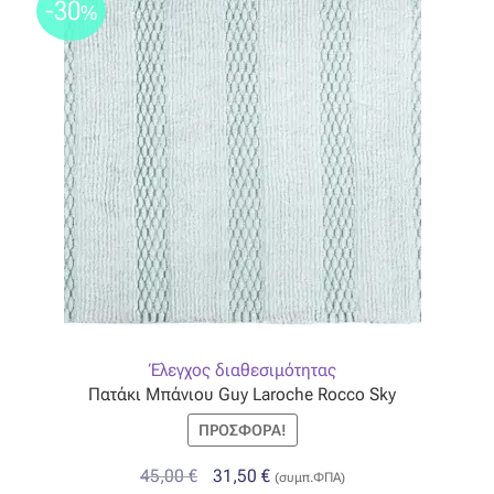
-30
%
Έλεγχος διαθεσιμότητας
Πατάκι Μπάνιου Guy Laroche Rocco Sky
ΠΡΟΣΦΟΡΆ!
Original
Η
45,00
€
31,50
€
(συμπ.ΦΠΑ)