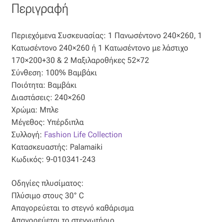
Περιγραφή
Όροι Χρήσης
Περιεχόμενα Συσκευασίας: 1 Πανωσέντονο 240×260, 1
ΠΙΣΤΟΠΟΙΗΣΕΙΣ ΧΑΛΙΩΝ COLORE COLORI
Κατωσέντονο 240×260 ή 1 Κατωσέντονο με λάστιχο
170×200+30 & 2 Μαξιλαροθήκες 52×72
Πληρωμές
Σύνθεση: 100% Βαμβάκι
Ποιότητα: Βαμβάκι
Διαστάσεις: 240×260
Ραντεβού
Χρώμα: Μπλε
Μέγεθος: Υπέρδιπλα
Ταμείο
Συλλογή:
Fashion Life Collection
Κατασκευαστής: Palamaiki
Κωδικός: 9-010341-243
Οδηγίες πλυσίματος:
Πλύσιμο στους 30° C
Απαγορεύεται το στεγνό καθάρισμα
Απαγορεύεται το στεγνωτήριο