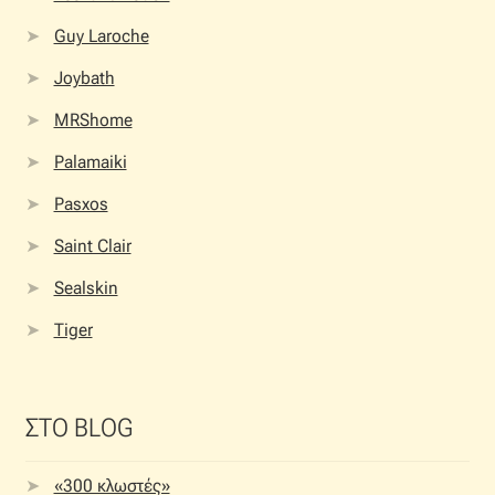
Guy Laroche
Joybath
MRShome
Palamaiki
Pasxos
Saint Clair
Sealskin
Tiger
ΣΤΟ BLOG
«300 κλωστές»