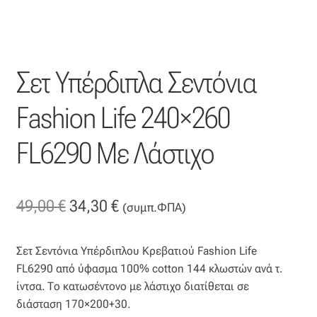
Οργάντζα διπλή
Οργάντζα με κέντημα
Σετ Υπέρδιπλα Σεντόνια
Οργάντζα με ταφτά
Fashion Life 240×260
Οργάντζα με φλοκ
FL6290 Με Λάστιχο
Οργάντζα μεταξωτή
Original
Η
49,00
€
34,30
€
(συμπ.ΦΠΑ)
Οργάντζα ντεβορέ
price
τρέχουσα
Οργάντζα τσαλακωτή
Σετ Σεντόνια Υπέρδιπλου Κρεβατιού Fashion Life
was:
τιμή
FL6290 από ύφασμα 100% cotton 144 κλωστών ανά τ.
49,00 €.
είναι:
Σενίλ
ίντσα. Το κατωσέντονο με λάστιχο διατίθεται σε
διάσταση 170×200+30.
34,30 €.