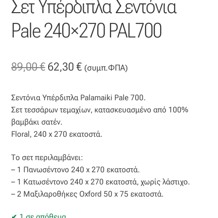
Σετ Υπέρδιπλα Σεντόνια
Επιπλόπανο
Pale 240×270 PAL700
Ζακάρ
Καραβόπανο
Original
Η
89,00
€
62,30
€
(συμπ.ΦΠΑ)
Κρεπ
price
τρέχουσα
Σεντόνια Υπέρδιπλα Palamaiki Pale 700.
was:
τιμή
Λινό
Σετ τεσσάρων τεμαχίων, κατασκευασμένο από 100%
89,00 €.
είναι:
βαμβάκι σατέν.
Λονέτα
Floral, 240 x 270 εκατοστά.
62,30 €.
Μουσελίνα
Το σετ περιλαμβάνει:
– 1 Πανωσέντονο 240 x 270 εκατοστά.
– 1 Κατωσέντονο 240 x 270 εκατοστά, χωρίς λάστιχο.
Μπροκάρ
– 2 Μαξιλαροθήκες Oxford 50 x 75 εκατοστά.
Οργάντζα
1 σε απόθεμα