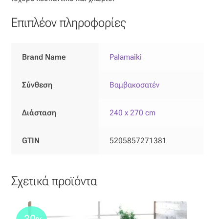
Όροι Χρήσης
Επιπλέον πληροφορίες
ΠΙΣΤΟΠΟΙΗΣΕΙΣ ΧΑΛΙΩΝ COLORE COLORI
Brand Name
Palamaiki
Πληρωμές
Σύνθεση
Βαμβακοσατέν
Ραντεβού
Διάσταση
240 x 270 cm
Ταμείο
GTIN
5205857271381
Σχετικά προϊόντα