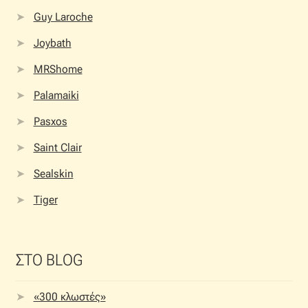
Guy Laroche
Joybath
MRShome
Palamaiki
Pasxos
Saint Clair
Sealskin
Tiger
ΣΤΟ BLOG
«300 κλωστές»