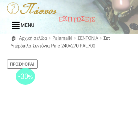
Απευθείας
Μετάβαση
μετάβαση
σε
στην
περιεχόμενο
MENU
πλοήγηση
Αρχική σελίδα
Palamaiki
ΣΕΝΤΟΝΙΑ
Σετ
Αρχική
Υπέρδιπλα Σεντόνια Pale 240×270 PAL700
Blog
ΠΡΟΣΦΟΡΆ!
Compare
-30
%
Αγαπημένα
Αποστολές
Επικοινωνία
Επιστροφές