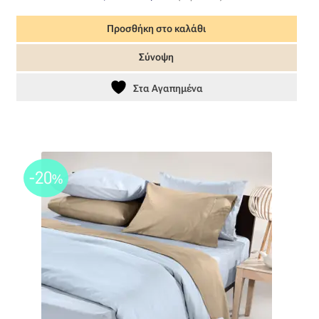
price
τρέχουσα
Προσθήκη στο καλάθι
was:
τιμή
98,00 €.
είναι:
Σύνοψη
68,60 €.
Στα Αγαπημένα
-20
%