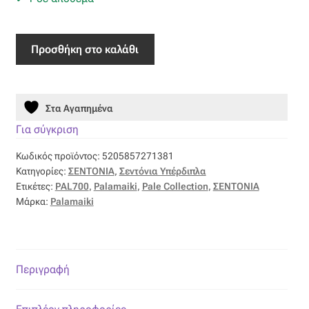
Οργάντζα διπλή
Σετ
Προσθήκη στο καλάθι
Υπέρδιπλα
Οργάντζα με κέντημα
Σεντόνια
Pale
Οργάντζα με ταφτά
Στα Αγαπημένα
240x270
PAL700
Για σύγκριση
Οργάντζα με φλοκ
ποσότητα
Κωδικός προϊόντος:
5205857271381
Οργάντζα μεταξωτή
Κατηγορίες:
ΣΕΝΤΟΝΙΑ
,
Σεντόνια Υπέρδιπλα
Ετικέτες:
PAL700
,
Palamaiki
,
Pale Collection
,
ΣΕΝΤΟΝΙΑ
Μάρκα:
Palamaiki
Οργάντζα ντεβορέ
Οργάντζα τσαλακωτή
Περιγραφή
Σενίλ