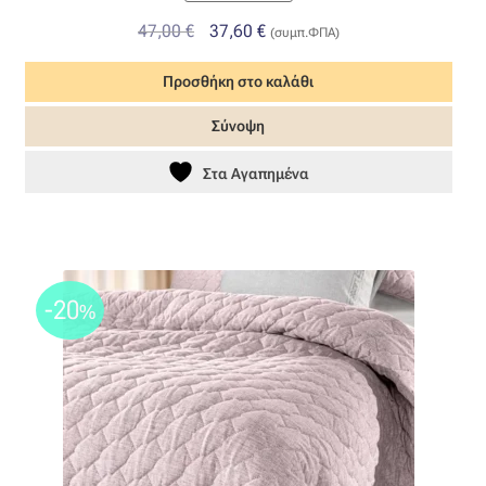
Original
Η
47,00
€
37,60
€
(συμπ.ΦΠΑ)
price
τρέχουσα
Προσθήκη στο καλάθι
was:
τιμή
47,00 €.
είναι:
Σύνοψη
37,60 €.
Στα Αγαπημένα
-20
%