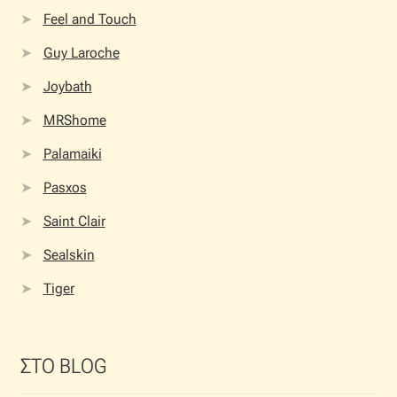
Feel and Touch
Guy Laroche
Joybath
MRShome
Palamaiki
Pasxos
Saint Clair
Sealskin
Tiger
ΣΤΟ BLOG