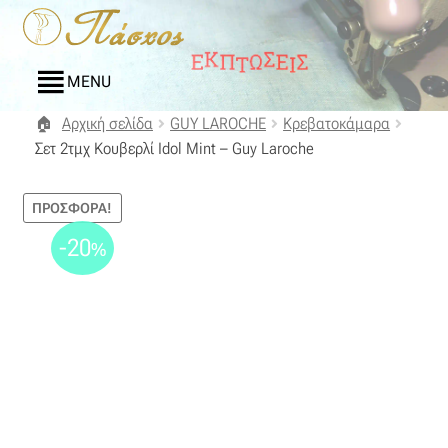
Απευθείας
Μετάβαση
μετάβαση
σε
στην
περιεχόμενο
MENU
πλοήγηση
Αρχική σελίδα
GUY LAROCHE
Κρεβατοκάμαρα
Αρχική
Σετ 2τμχ Κουβερλί Idol Mint – Guy Laroche
Blog
ΠΡΟΣΦΟΡΆ!
Compare
-20
%
Αγαπημένα
Αποστολές
Επικοινωνία
Επιστροφές