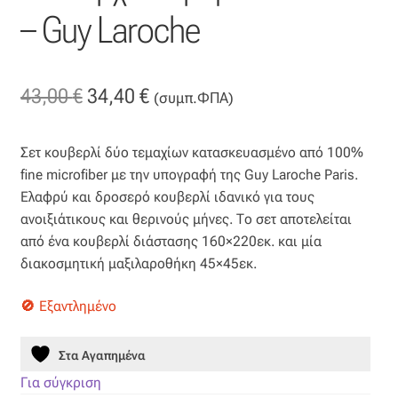
– Guy Laroche
Όροι Χρήσης
ΠΙΣΤΟΠΟΙΗΣΕΙΣ ΧΑΛΙΩΝ COLORE COLORI
Original
Η
43,00
€
34,40
€
(συμπ.ΦΠΑ)
price
τρέχουσα
Πληρωμές
Σετ κουβερλί δύο τεμαχίων κατασκευασμένο από 100%
was:
τιμή
fine microfiber με την υπογραφή της Guy Laroche Paris.
Ραντεβού
43,00 €.
είναι:
Ελαφρύ και δροσερό κουβερλί ιδανικό για τους
ανοιξιάτικους και θερινούς μήνες. Το σετ αποτελείται
34,40 €.
Ταμείο
από ένα κουβερλί διάστασης 160×220εκ. και μία
διακοσμητική μαξιλαροθήκη 45×45εκ.
Εξαντλημένο
Στα Αγαπημένα
Για σύγκριση