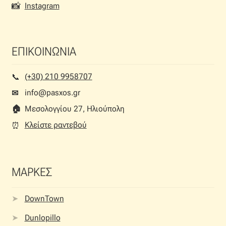
📸
Instagram
ΕΠΙΚΟΙΝΩΝΙΑ
(+30) 210 9958707
📞︎
info@pasxos.gr
✉
🏠︎
Μεσολογγίου 27, Ηλιούπολη
Κλείστε ραντεβού
⏰︎
ΜΑΡΚΕΣ
DownTown
Dunlopillo