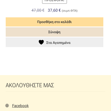
ΠΡΟΣΦΟΡΆ!
Original
Η
47,00
€
37,60
€
(συμπ.ΦΠΑ)
price
τρέχουσα
Προσθήκη στο καλάθι
was:
τιμή
47,00 €.
είναι:
Σύνοψη
37,60 €.
Στα Αγαπημένα
ΑΚΟΛΟΥΘΗΣΤΕ ΜΑΣ
🌐
Facebook