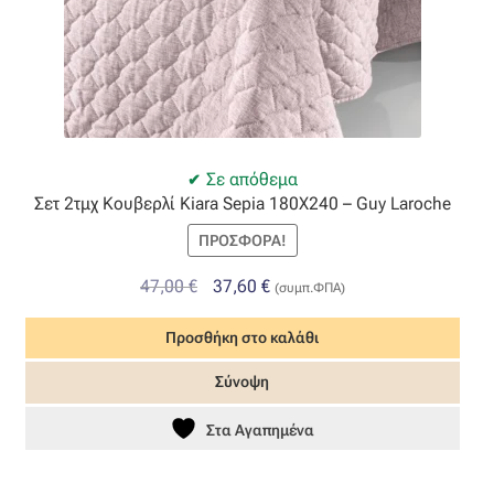
Σε απόθεμα
Σετ 2τμχ Κουβερλί Kiara Sepia 180X240 – Guy Laroche
ΠΡΟΣΦΟΡΆ!
Original
Η
47,00
€
37,60
€
(συμπ.ΦΠΑ)
price
τρέχουσα
Προσθήκη στο καλάθι
was:
τιμή
47,00 €.
είναι:
Σύνοψη
37,60 €.
Στα Αγαπημένα