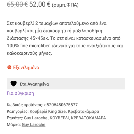
Ταφτάς (ταυτάς)
Original
Η
65,00
€
52,00
€
(συμπ.ΦΠΑ)
price
τρέχουσα
Ταφτάς μεταξωτός
Σετ κουβερλί 2 τεμαχίων αποτελούμενο από ένα
was:
τιμή
κουβερλί και μία διακοσμητική μαξιλαροθήκη
Τζιν
65,00 €.
είναι:
διάστασης 45×45εκ. Το σετ είναι κατασκευασμένο από
100% fine microfiber, ιδανικό για τους ανοιξιάτικους και
52,00 €.
Τρεβίρα
καλοκαιρινούς μήνες.
Υφαντό
Εξαντλημένο
Φιλ-κουπέ
Στα Αγαπημένα
Για σύγκριση
Φλάμα
Κωδικός προϊόντος:
d5206480675577
Κατηγορίες:
Κουβερλί King Size
,
Κρεβατοκάμαρα
Φόδρα
Ετικέτες:
Guy Laroche
,
ΚΟΥΒΕΡΛΙ
,
ΚΡΕΒΑΤΟΚΑΜΑΡΑ
Μάρκα:
Guy Laroche
Ψάθα