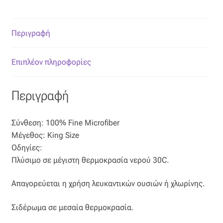
Όροι Χρήσης
Περιγραφή
ΠΙΣΤΟΠΟΙΗΣΕΙΣ ΧΑΛΙΩΝ COLORE COLORI
Επιπλέον πληροφορίες
Πληρωμές
Περιγραφή
Ραντεβού
Σύνθεση: 100% Fine Microfiber
Ταμείο
Μέγεθος: King Size
Οδηγίες:
Πλύσιμο σε μέγιστη θερμοκρασία νερού 30C.
Απαγορεύεται η χρήση λευκαντικών ουσιών ή χλωρίνης.
Σιδέρωμα σε μεσαία θερμοκρασία.