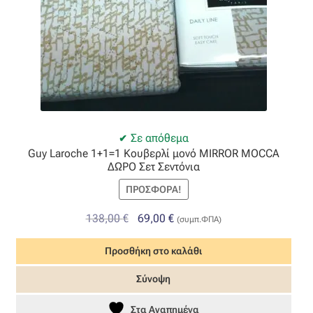
Σε απόθεμα
Guy Laroche 1+1=1 Κουβερλί μονό MIRROR MOCCA
ΔΩΡΟ Σετ Σεντόνια
ΠΡΟΣΦΟΡΆ!
Original
Η
138,00
€
69,00
€
(συμπ.ΦΠΑ)
price
τρέχουσα
Προσθήκη στο καλάθι
was:
τιμή
138,00 €.
είναι:
Σύνοψη
69,00 €.
Στα Αγαπημένα