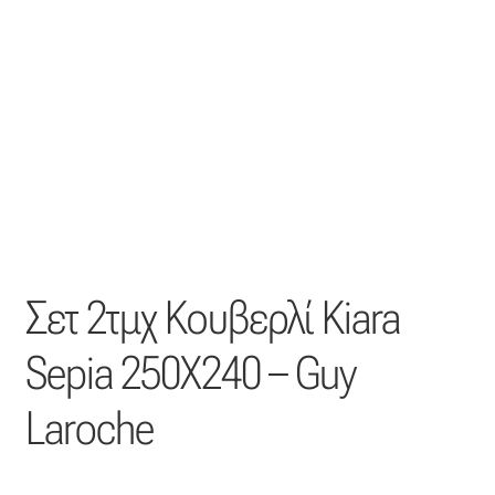
Οργάντζα διπλή
Οργάντζα με κέντημα
Οργάντζα με ταφτά
Οργάντζα με φλοκ
Οργάντζα μεταξωτή
Σετ 2τμχ Κουβερλί Kiara
Οργάντζα ντεβορέ
Sepia 250X240 – Guy
Οργάντζα τσαλακωτή
Laroche
Σενίλ