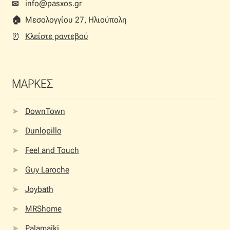
info@pasxos.gr
✉
🏠︎
Μεσολογγίου 27, Ηλιούπολη
Κλείστε ραντεβού
⏰︎
ΜΑΡΚΕΣ
DownTown
Dunlopillo
Feel and Touch
Guy Laroche
Joybath
MRShome
Palamaiki