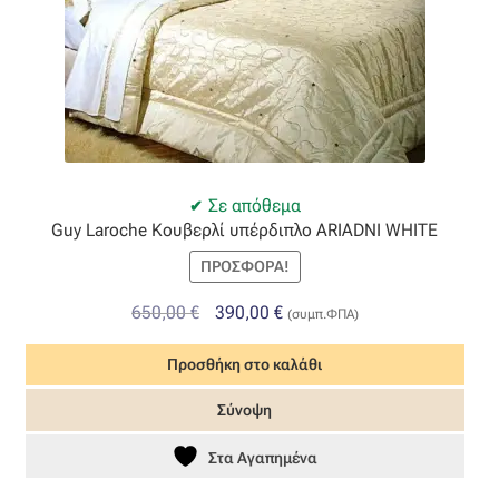
Σε απόθεμα
Guy Laroche Κουβερλί υπέρδιπλο ARIADNI WHITE
ΠΡΟΣΦΟΡΆ!
Original
Η
650,00
€
390,00
€
(συμπ.ΦΠΑ)
price
τρέχουσα
Προσθήκη στο καλάθι
was:
τιμή
650,00 €.
είναι:
Σύνοψη
390,00 €.
Στα Αγαπημένα