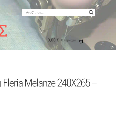
0,00
€
0 τεμάχια
μός
α Fleria Melanze 240X265 –