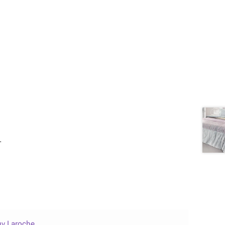
.
y Laroche