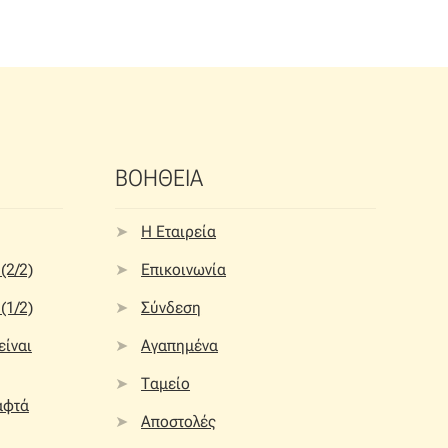
επιλογές
μπορούν
να
επιλεγούν
στη
σελίδα
του
προϊόντος
ΒΟΗΘΕΙΑ
Η Εταιρεία
(2/2)
Επικοινωνία
(1/2)
Σύνδεση
 είναι
Αγαπημένα
Ταμείο
αφτά
Αποστολές