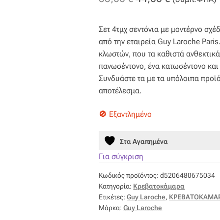
price
τρέχουσα
Σετ 4τμχ σεντόνια με μοντέρνο σχ
was:
τιμή
από την εταιρεία Guy Laroche Pari
55,00 €.
είναι:
κλωστών, που τα καθιστά ανθεκτικά
πανωσέντονο, ένα κατωσέντονο και
44,00 €.
Συνδυάστε τα με τα υπόλοιπα προϊό
αποτέλεσμα.
Εξαντλημένο
Στα Αγαπημένα
Για σύγκριση
Κωδικός προϊόντος:
d5206480675034
Κατηγορία:
Κρεβατοκάμαρα
Ετικέτες:
Guy Laroche
,
ΚΡΕΒΑΤΟΚΑΜΑ
Μάρκα:
Guy Laroche