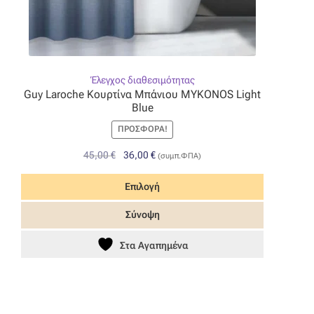
Έλεγχος διαθεσιμότητας
Guy Laroche Κουρτίνα Μπάνιου MYKONOS Light
Blue
ΠΡΟΣΦΟΡΆ!
Original
Η
45,00
€
36,00
€
(συμπ.ΦΠΑ)
price
τρέχουσα
was:
τιμή
Επιλογή
45,00 €.
είναι:
Αυτό
Σύνοψη
36,00 €.
το
προϊόν
Στα Αγαπημένα
έχει
πολλαπλές
παραλλαγές.
Οι