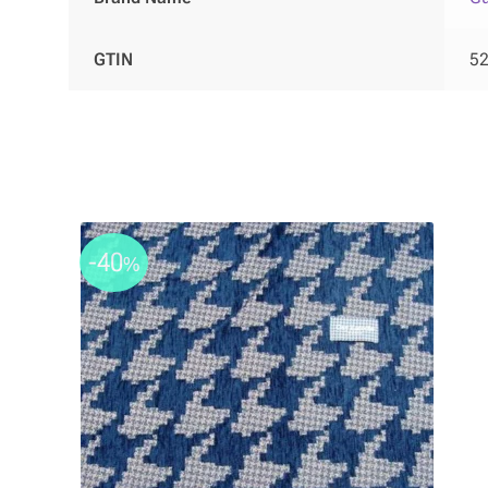
GTIN
5
-40
%