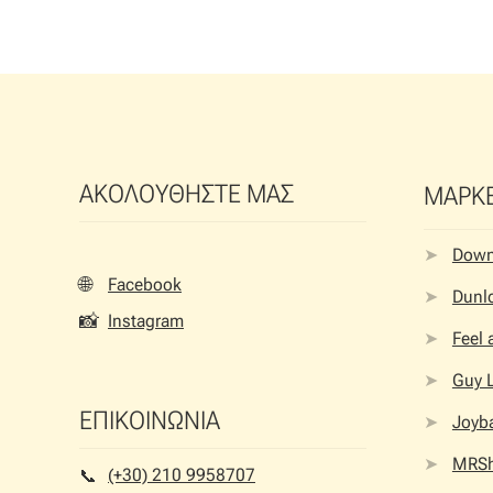
ΑΚΟΛΟΥΘΗΣΤΕ ΜΑΣ
ΜΑΡΚ
Dow
🌐
Facebook
Dunlo
📸
Instagram
Feel
Guy 
ΕΠΙΚΟΙΝΩΝΙΑ
Joyb
MRS
(+30) 210 9958707
📞︎