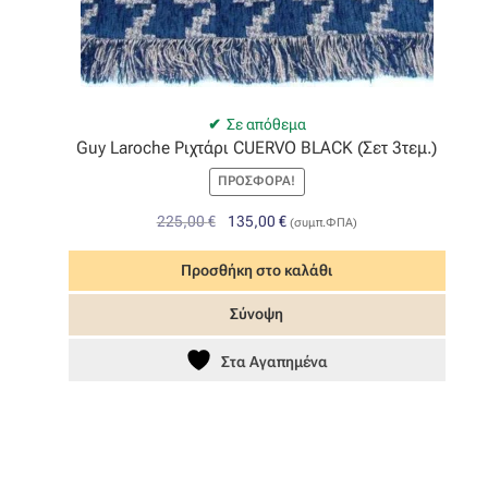
Σε απόθεμα
Guy Laroche Ριχτάρι CUERVO BLACK (Σετ 3τεμ.)
ΠΡΟΣΦΟΡΆ!
Original
Η
225,00
€
135,00
€
(συμπ.ΦΠΑ)
price
τρέχουσα
was:
τιμή
Προσθήκη στο καλάθι
225,00 €.
είναι:
Σύνοψη
135,00 €.
Στα Αγαπημένα