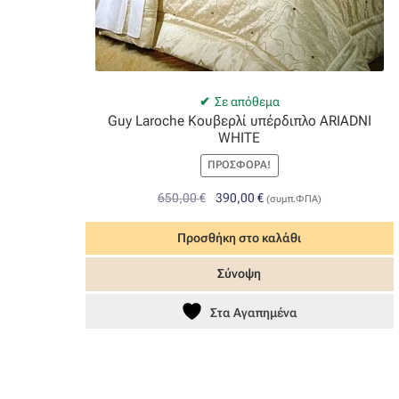
Σε απόθεμα
Guy Laroche Κουβερλί υπέρδιπλο ARIADNI
WHITE
ΠΡΟΣΦΟΡΆ!
Original
Η
650,00
€
390,00
€
(συμπ.ΦΠΑ)
price
τρέχουσα
was:
τιμή
Προσθήκη στο καλάθι
650,00 €.
είναι:
Σύνοψη
390,00 €.
Στα Αγαπημένα