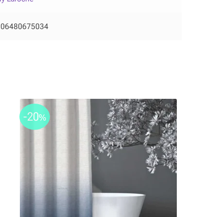
206480675034
-20
%