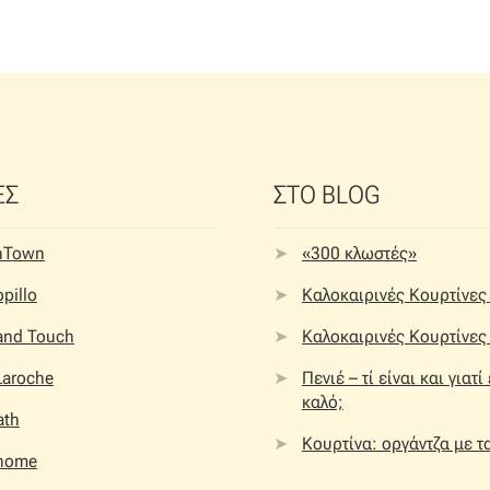
ΕΣ
ΣΤΟ BLOG
nTown
«300 κλωστές»
pillo
Καλοκαιρινές Κουρτίνες 
 and Touch
Καλοκαιρινές Κουρτίνες 
Laroche
Πενιέ – τί είναι και γιατί
καλό;
ath
Κουρτίνα: οργάντζα με τ
home