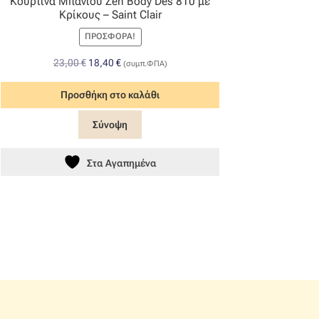
Κουρτίνα Μπάνιου Zen Body Des 810 με
Κρίκους – Saint Clair
ΠΡΟΣΦΟΡΆ!
Original
Η
23,00
€
18,40
€
(συμπ.ΦΠΑ)
price
τρέχουσα
was:
τιμή
Προσθήκη στο καλάθι
23,00 €.
είναι:
Σύνοψη
18,40 €.
Στα Αγαπημένα