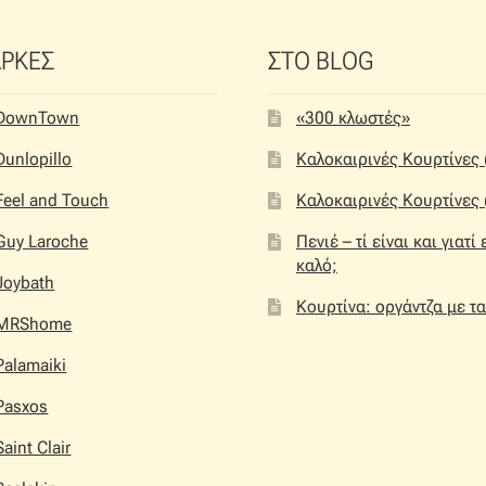
ΡΚΕΣ
ΣΤΟ BLOG
DownTown
«300 κλωστές»
Dunlopillo
Καλοκαιρινές Κουρτίνες 
Feel and Touch
Καλοκαιρινές Κουρτίνες 
Guy Laroche
Πενιέ – τί είναι και γιατί 
καλό;
Joybath
Κουρτίνα: οργάντζα με τ
MRShome
Palamaiki
Pasxos
Saint Clair