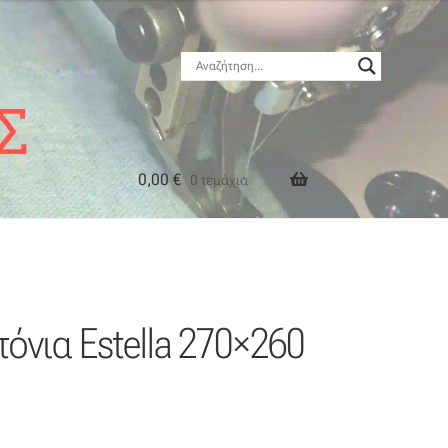
0,00
€
0 τεμάχια
Λογαριασμός
ντόνια Estella 270×260