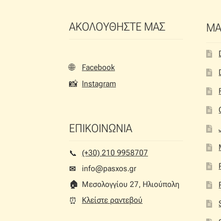
του
προϊόντος
ΑΚΟΛΟΥΘΗΣΤΕ ΜΑΣ
ΜΑ
🌐
Facebook
📸
Instagram
ΕΠΙΚΟΙΝΩΝΙΑ
(+30) 210 9958707
📞︎
info@pasxos.gr
✉
🏠︎
Μεσολογγίου 27, Ηλιούπολη
Κλείστε ραντεβού
⏰︎