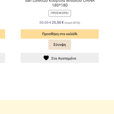
San Lorentzo Κουρτίνα Μπάνιου CHINA
180*180
ΠΡΟΣΦΟΡΆ!
Original
Η
50,00
€
25,00
€
(συμπ.ΦΠΑ)
price
τρέχουσα
was:
τιμή
Προσθήκη στο καλάθι
50,00 €.
είναι:
Σύνοψη
25,00 €.
Στα Αγαπημένα