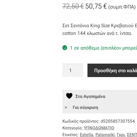
Original
Η
72,50
€
50,75
€
(συμπ.ΦΠΑ)
price
τρέχουσα
Σετ Σεντόνια King Size Κρεβατιού
was:
τιμή
cotton 144 κλωστών ανά τ. ίντσα.
72,50 €.
είναι:
1 σε απόθεμα (επιπλέον μπορεί
50,75 €.
Σετ
Προσθήκη στο καλά
King
Size
Σεντόνια
Στα Αγαπημένα
Estella
270x260
Για σύγκριση
STE102
ποσότητα
Κωδικός προϊόντος:
d5205857307554
Κατηγορία:
ΥΠΝΟΔΩΜΑΤΙΟ
Ετικέτες:
Estella
,
Palamaiki
,
Γκρι
,
ΣΕΝ