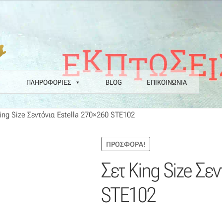
ΠΛΗΡΟΦΟΡΙΕΣ
BLOG
ΕΠΙΚΟΙΝΩΝΙΑ
πικοινωνία
Επιστροφές
Η εταιρεία μας
Θάλασσα
Καλάθι
Κατάστημα
ing Size Σεντόνια Estella 270×260 STE102
ΙΣ ΧΑΛΙΩΝ COLORE COLORI
Πληρωμές
Ραντεβού
Ταμείο
ΠΡΟΣΦΟΡΆ!
Σετ King Size Σε
STE102