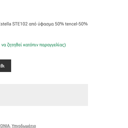
 Estella STE102 από ύφασμα 50% tencel-50%
 να ζητηθεί κατόπιν παραγγελίας)
θι
ΤΟΝΙΑ
,
Υπνοδωμάτιο