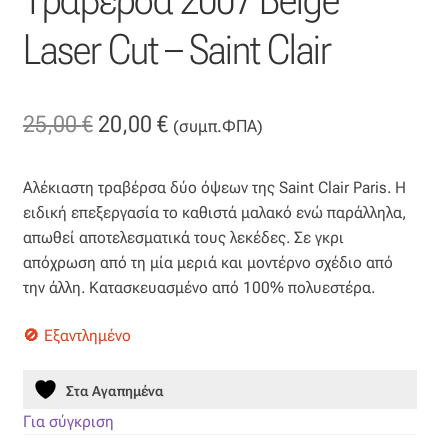
Βαμβακοσατέν
Laser Cut – Saint Clair
Βελούδο
Original
Η
25,00
€
20,00
€
(συμπ.ΦΠΑ)
Βελουτέ
price
τρέχουσα
Βουάλ
Αλέκιαστη τραβέρσα δύο όψεων της Saint Clair Paris. Η
was:
τιμή
ειδική επεξεργασία το καθιστά μαλακό ενώ παράλληλα,
25,00 €.
είναι:
απωθεί αποτελεσματικά τους λεκέδες. Σε γκρι
Γάζα
απόχρωση από τη μία μεριά και μοντέρνο σχέδιο από
20,00 €.
την άλλη. Κατασκευασμένο από 100% πολυεστέρα.
Γκρο
Εξαντλημένο
Δαντέλα
Στα Αγαπημένα
Δίχτυ
Για σύγκριση