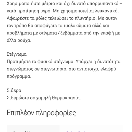
Χρησιμοποιήστε μέτριο και όχι δυνατό απορρυπαντικό –
Οργάντζα διπλή
κατά προτίμηση υγρό. Μη χρησιμοποιείται λευκαντικό.
Αφαιρέστε τα μόλις τελειώσει το πλυντήριο. Με αυτόν
Οργάντζα με κέντημα
τον τρόπο θα αποφύγετε τα τσαλακώματα αλλά και
προβλήματα με στίγματα / ξεβάμματα από την επαφή με
άλλα ρούχα.
Οργάντζα με ταφτά
Στέγνωμα
Οργάντζα με φλοκ
Προτιμήστε το φυσικό στέγνωμα. Υπάρχει η δυνατότητα
στεγνώματος σε στεγνωτήριο, στο αντίστοιχο, ελαφρύ
Οργάντζα μεταξωτή
πρόγραμμα.
Οργάντζα ντεβορέ
Σίδερο
Σιδερώστε σε χαμηλή θερμοκρασία.
Οργάντζα τσαλακωτή
Επιπλέον πληροφορίες
Σενίλ