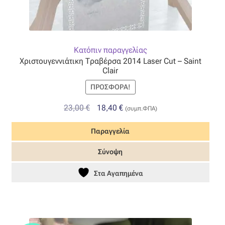
Όροι Χρήσης
ΠΙΣΤΟΠΟΙΗΣΕΙΣ ΧΑΛΙΩΝ COLORE COLORI
Κατόπιν παραγγελίας
Χριστουγεννιάτικη Τραβέρσα 2014 Laser Cut – Saint
Clair
Πληρωμές
ΠΡΟΣΦΟΡΆ!
Ραντεβού
Original
Η
23,00
€
18,40
€
(συμπ.ΦΠΑ)
price
τρέχουσα
Ταμείο
Παραγγελία
was:
τιμή
23,00 €.
είναι:
Σύνοψη
18,40 €.
Στα Αγαπημένα