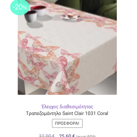
-20
%
Έλεγχος διαθεσιμότητας
Τραπεζομάντηλο Saint Clair 1031 Coral
ΠΡΟΣΦΟΡΆ!
Original
Η
32,00
€
25,60
€
(συμπ.ΦΠΑ)