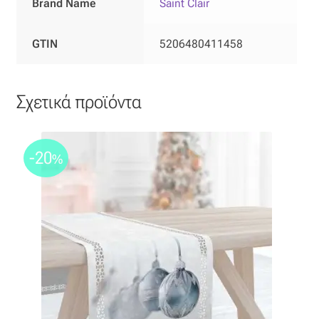
Brand Name
Saint Clair
Ταφτάς (ταυτάς)
GTIN
5206480411458
Ταφτάς μεταξωτός
Τζιν
Σχετικά προϊόντα
Τρεβίρα
-20
Υφαντό
%
Φιλ-κουπέ
Φλάμα
Φόδρα
Ψάθα