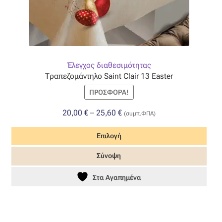
Έλεγχος διαθεσιμότητας
Τραπεζομάντηλο Saint Clair 13 Easter
ΠΡΟΣΦΟΡΆ!
Price
20,00
€
–
25,60
€
(συμπ.ΦΠΑ)
range:
Επιλογή
20,00 €
through
Αυτό
Σύνοψη
25,60 €
το
προϊόν
Στα Αγαπημένα
έχει
πολλαπλές
παραλλαγές.