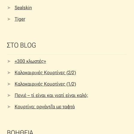
Sealskin
Tiger
ΣΤΟ BLOG
«300 κλωστές»
Καλοκαιρινές Κουρτίνες (2/2)
Καλοκαιρινές Κουρτίνες (1/2)
Πενιέ – τί είναι και γιατί είναι καλό;
Κουρτίνα: οργάντζα με ταφτά
ΒΟΗΘΕΙΑ