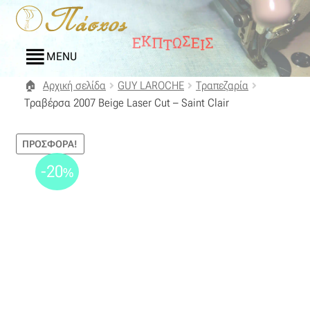
Απευθείας
Μετάβαση
μετάβαση
σε
στην
περιεχόμενο
MENU
πλοήγηση
Αρχική σελίδα
GUY LAROCHE
Τραπεζαρία
Αρχική
Τραβέρσα 2007 Beige Laser Cut – Saint Clair
Blog
ΠΡΟΣΦΟΡΆ!
Compare
-20
%
Αγαπημένα
Αποστολές
Επικοινωνία
Επιστροφές