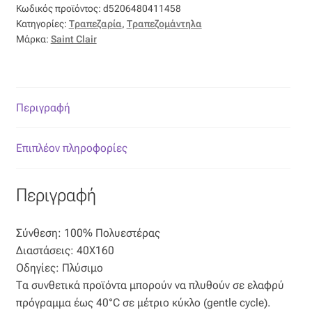
Επιπλόπανο
Κωδικός προϊόντος:
d5206480411458
Κατηγορίες:
Τραπεζαρία
,
Τραπεζομάντηλα
Ζακάρ
Μάρκα:
Saint Clair
Καραβόπανο
Περιγραφή
Κρεπ
Επιπλέον πληροφορίες
Λινό
Λονέτα
Περιγραφή
Μουσελίνα
Σύνθεση: 100% Πολυεστέρας
Διαστάσεις: 40X160
Μπροκάρ
Οδηγίες: Πλύσιμο
Τα συνθετικά προϊόντα μπορούν να πλυθούν σε ελαφρύ
Οργάντζα
πρόγραμμα έως 40°C σε μέτριο κύκλο (gentle cycle).