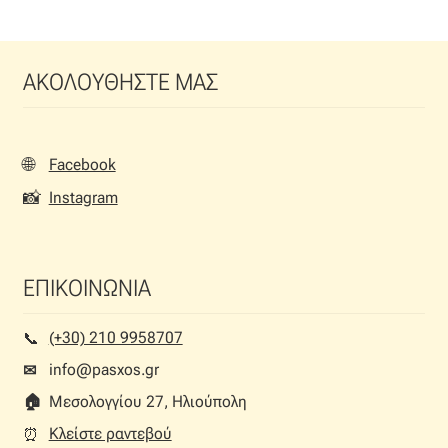
Οι
επιλογές
μπορούν
ΑΚΟΛΟΥΘΗΣΤΕ ΜΑΣ
να
επιλεγούν
στη
σελίδα
🌐
Facebook
του
📸
Instagram
προϊόντος
ΕΠΙΚΟΙΝΩΝΙΑ
(+30) 210 9958707
📞︎
info@pasxos.gr
✉
🏠︎
Μεσολογγίου 27, Ηλιούπολη
Κλείστε ραντεβού
⏰︎