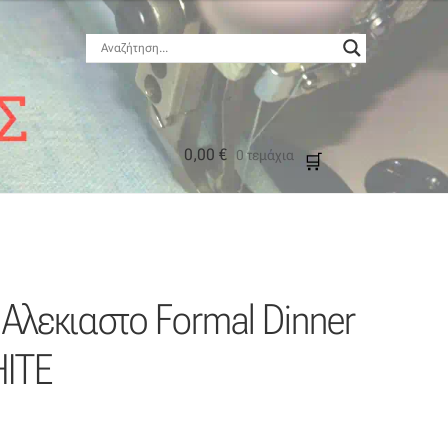
0,00
€
0 τεμάχια
μός
Αλεκιαστο Formal Dinner
HITE