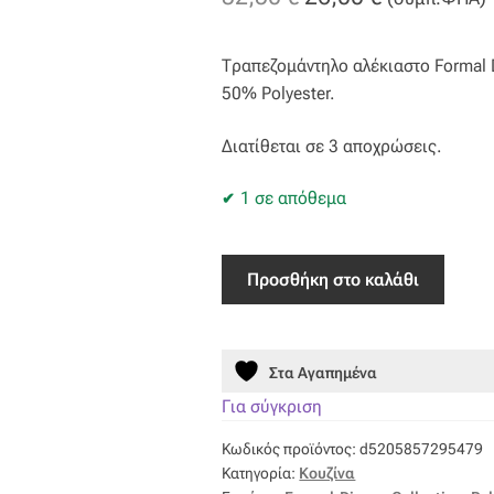
price
τρέχουσα
Τραπεζομάντηλο αλέκιαστο Formal
was:
τιμή
50% Polyester.
32,50 €.
είναι:
Διατίθεται σε 3 αποχρώσεις.
26,00 €.
1 σε απόθεμα
Τραπεζομαντηλο
Προσθήκη στο καλάθι
Αλεκιαστο
Formal
Dinner
Στα Αγαπημένα
175x160
LITA
Για σύγκριση
WHITE
Κωδικός προϊόντος:
d5205857295479
ποσότητα
Κατηγορία:
Κουζίνα