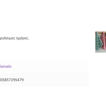
εργάσιμες ημέρες.
lamaiki
205857295479