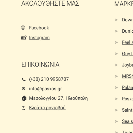
ΑΚΟΛΟΥΘΗΣΤΕ ΜΑΣ
ΜΑΡΚ
Dow
🌐
Facebook
Dunlo
📸
Instagram
Feel
Guy 
ΕΠΙΚΟΙΝΩΝΙΑ
Joyb
MRS
(+30) 210 9958707
📞︎
Palam
info@pasxos.gr
✉
🏠︎
Μεσολογγίου 27, Ηλιούπολη
Pasx
Κλείστε ραντεβού
⏰︎
Saint
Seals
Tiger