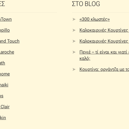
ΕΣ
ΣΤΟ BLOG
nTown
«300 κλωστές»
pillo
Καλοκαιρινές Κουρτίνες 
 and Touch
Καλοκαιρινές Κουρτίνες 
Laroche
Πενιέ – τί είναι και γιατί
καλό;
ath
Κουρτίνα: οργάντζα με τ
home
aiki
os
 Clair
kin