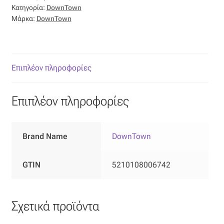
Κατηγορία:
DownTown
Οργάντζα διπλή
Μάρκα:
DownTown
Οργάντζα με κέντημα
Επιπλέον πληροφορίες
Οργάντζα με ταφτά
Οργάντζα με φλοκ
Επιπλέον πληροφορίες
Οργάντζα μεταξωτή
Brand Name
DownTown
Οργάντζα ντεβορέ
GTIN
5210108006742
Οργάντζα τσαλακωτή
Σενίλ
Σχετικά προϊόντα