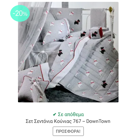
Ταφτάς (ταυτάς)
-20
%
Ταφτάς μεταξωτός
Τζιν
Τρεβίρα
Υφαντό
Φιλ-κουπέ
Φλάμα
Σε απόθεμα
Φόδρα
Σετ Σεντόνια Κούνιας 767 – DownTown
ΠΡΟΣΦΟΡΆ!
Ψάθα