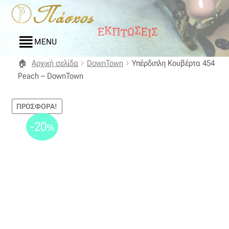
Απευθείας
Μετάβαση
μετάβαση
σε
στην
περιεχόμενο
MENU
πλοήγηση
Αρχική σελίδα
DownTown
Υπέρδιπλη Κουβέρτα 454
Αρχική
Peach – DownTown
Blog
ΠΡΟΣΦΟΡΆ!
Compare
-20
%
Αγαπημένα
Αποστολές
Επικοινωνία
Επιστροφές