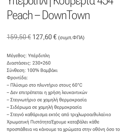
Υπέρδιπλη Κουβέρτα 454
Βαμβακοσατέν
Peach – DownTown
Βελούδο
Original
Η
159,50
€
127,60
€
(συμπ.ΦΠΑ)
Βελουτέ
price
τρέχουσα
Βουάλ
Μέγεθος: Υπέρδιπλη
was:
τιμή
Διαστάσεις: 230×260
159,50 €.
είναι:
Σύνθεση: 100% Βαμβάκι
Γάζα
Φροντίδα:
127,60 €.
– Πλύσιμο στο πλυντήριο στους 60°C
Γκρο
– Δεν επιτρέπεται η χρήση λευκαντικών
– Στεγνωτήριο σε χαμηλή θερμοκρασία
Δαντέλα
– Σιδέρωμα σε χαμηλή θερμοκρασία
– Στεγνό καθάρισμα εκτός από τριχλωροαιθυλαίνιο
Δίχτυ
Χρωματική ΠιστότηταΈχουμε καταβάλει κάθε
προσπάθεια να κάνουμε τα χρώματα στην οθόνη όσο το