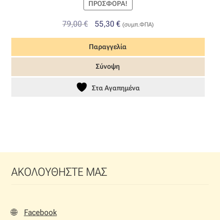
ΠΡΟΣΦΟΡΆ!
Original
Η
79,00
€
55,30
€
(συμπ.ΦΠΑ)
price
τρέχουσα
Παραγγελία
was:
τιμή
79,00 €.
είναι:
Σύνοψη
55,30 €.
Στα Αγαπημένα
ΑΚΟΛΟΥΘΗΣΤΕ ΜΑΣ
🌐
Facebook