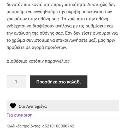
Επιπλόπανο
δυνατόν πιο κοντά στην πραγματικότητα. Δυστυχώς δεν
μπορούμε να εγγυηθούμε την ακριβή απεικόνιση των
Ζακάρ
χρωμάτων στην οθόνη σας. Τα χρώματα στην οθόνη
ενδέχεται να διαφέρουν ανάλογα με τις ρυθμίσεις και
Καραβόπανο
την ανάλυση της οθόνης σας. Εάν δεν είστε σίγουροι για
το χρώμα συνιστούμε να επικοινωνήσετε μαζί μας πριν
Κρεπ
προβείτε σε αγορά προϊόντων.
Διαθέσιμο κατόπιν παραγγελίας
Λινό
Λονέτα
Υπέρδιπλη
Προσθήκη στο καλάθι
Κουβέρτα
Μουσελίνα
454
Peach
Στα Αγαπημένα
Μπροκάρ
-
DownTown
Για σύγκριση
ποσότητα
Οργάντζα
Κωδικός προϊόντος:
d5210108006742