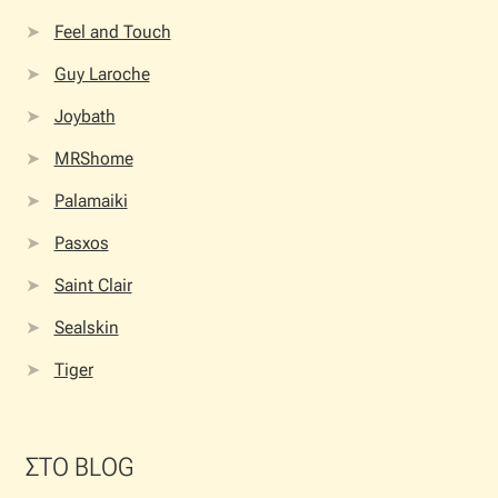
Feel and Touch
Guy Laroche
Joybath
MRShome
Palamaiki
Pasxos
Saint Clair
Sealskin
Tiger
ΣΤΟ BLOG