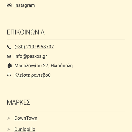
📸
Instagram
ΕΠΙΚΟΙΝΩΝΙΑ
(+30) 210 9958707
📞︎
info@pasxos.gr
✉
🏠︎
Μεσολογγίου 27, Ηλιούπολη
Κλείστε ραντεβού
⏰︎
ΜΑΡΚΕΣ
DownTown
Dunlopillo