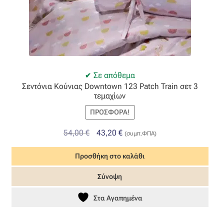
Σε απόθεμα
Σεντόνια Κούνιας Downtown 123 Patch Train σετ 3
τεμαχίων
ΠΡΟΣΦΟΡΆ!
Original
Η
54,00
€
43,20
€
(συμπ.ΦΠΑ)
price
τρέχουσα
Προσθήκη στο καλάθι
was:
τιμή
54,00 €.
είναι:
Σύνοψη
43,20 €.
Στα Αγαπημένα