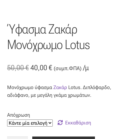
Ταφτάς (ταυτάς)
Ταφτάς μεταξωτός
Ύφασμα Ζακάρ
Τζιν
Μονόχρωμο Lotus
Τρεβίρα
Original
Η
50,00
€
40,00
€
/μ
(συμπ.ΦΠΑ)
Υφαντό
price
τρέχουσα
Φιλ-κουπέ
Μονόχρωμο ύφασμα
Ζακάρ
Lotus. Διπλόφαρδο,
was:
τιμή
αδιάφανο, με μεγάλη γκάμα χρωμάτων.
50,00 €.
είναι:
Φλάμα
40,00 €.
Απόχρωση
Φόδρα
Εκκαθάριση
Ψάθα