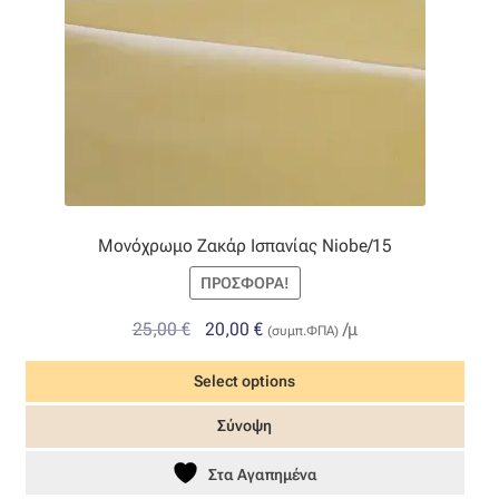
Μονόχρωμο Ζακάρ Ισπανίας Niobe/15
ΠΡΟΣΦΟΡΆ!
Original
Η
25,00
€
20,00
€
/μ
(συμπ.ΦΠΑ)
price
τρέχουσα
Select options
was:
τιμή
25,00 €.
είναι:
Σύνοψη
20,00 €.
Στα Αγαπημένα