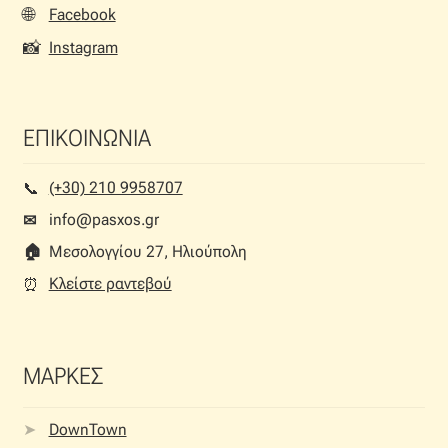
σελίδα
🌐
Facebook
του
📸
Instagram
προϊόντος
ΕΠΙΚΟΙΝΩΝΙΑ
(+30) 210 9958707
📞︎
info@pasxos.gr
✉
🏠︎
Μεσολογγίου 27, Ηλιούπολη
Κλείστε ραντεβού
⏰︎
ΜΑΡΚΕΣ
DownTown