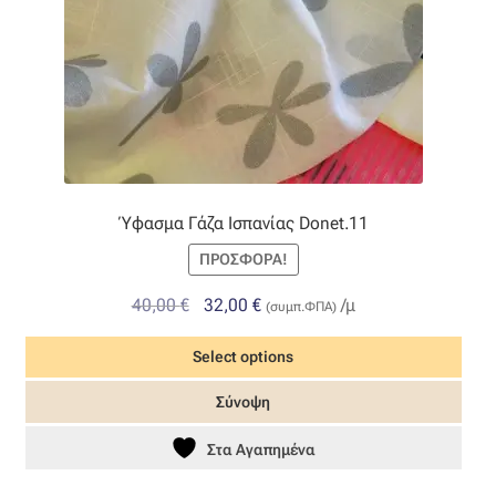
σελίδα
του
προϊόντος
Ύφασμα Γάζα Ισπανίας Donet.11
ΠΡΟΣΦΟΡΆ!
Original
Η
40,00
€
32,00
€
/μ
(συμπ.ΦΠΑ)
price
τρέχουσα
Select options
was:
τιμή
40,00 €.
είναι:
Σύνοψη
32,00 €.
Στα Αγαπημένα