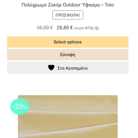
Πολύχρωμο Ζακάρ Outdoor Ύφασμα – Tolo
ΠΡΟΣΦΟΡΆ!
Original
Η
36,00
€
28,80
€
/μ
(συμπ.ΦΠΑ)
price
τρέχουσα
Select options
was:
τιμή
36,00 €.
είναι:
Σύνοψη
28,80 €.
Στα Αγαπημένα
-20
%