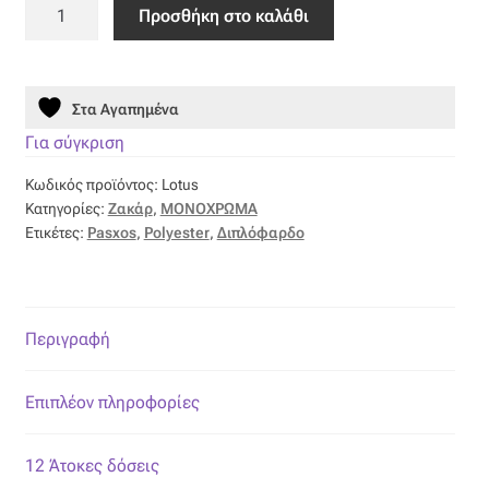
Ύφασμα
Προσθήκη στο καλάθι
Ζακάρ
Όροι Χρήσης
Μονόχρωμο
Lotus
ΠΙΣΤΟΠΟΙΗΣΕΙΣ ΧΑΛΙΩΝ COLORE COLORI
Στα Αγαπημένα
ποσότητα
Για σύγκριση
Πληρωμές
Κωδικός προϊόντος:
Lotus
Κατηγορίες:
Ζακάρ
,
ΜΟΝΟΧΡΩΜΑ
Ραντεβού
Ετικέτες:
Pasxos
,
Polyester
,
Διπλόφαρδο
Ταμείο
Περιγραφή
Επιπλέον πληροφορίες
12 Άτοκες δόσεις