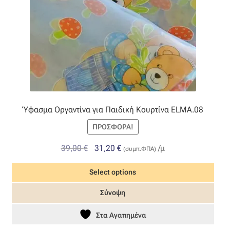
σελίδα
του
προϊόντος
Ύφασμα Οργαντίνα για Παιδική Κουρτίνα ELMA.08
ΠΡΟΣΦΟΡΆ!
Original
Η
39,00
€
31,20
€
/μ
(συμπ.ΦΠΑ)
price
τρέχουσα
Select options
was:
τιμή
39,00 €.
είναι:
Σύνοψη
31,20 €.
Στα Αγαπημένα