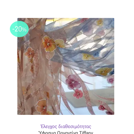
-20
%
Έλεγχος διαθεσιμότητας
Ύφασμα Οργαντίνα Tiffany