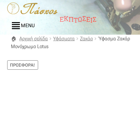
Απευθείας
Μετάβαση
μετάβαση
σε
στην
περιεχόμενο
MENU
πλοήγηση
Αρχική σελίδα
Υφάσματα
Ζακάρ
Ύφασμα Ζακάρ
Αρχική
Μονόχρωμο Lotus
Blog
ΠΡΟΣΦΟΡΆ!
Compare
Αγαπημένα
Αποστολές
Επικοινωνία
Επιστροφές