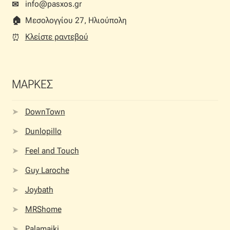
info@pasxos.gr
✉
🏠︎
Μεσολογγίου 27, Ηλιούπολη
Κλείστε ραντεβού
⏰︎
ΜΑΡΚΕΣ
DownTown
Dunlopillo
Feel and Touch
Guy Laroche
Joybath
MRShome
Palamaiki