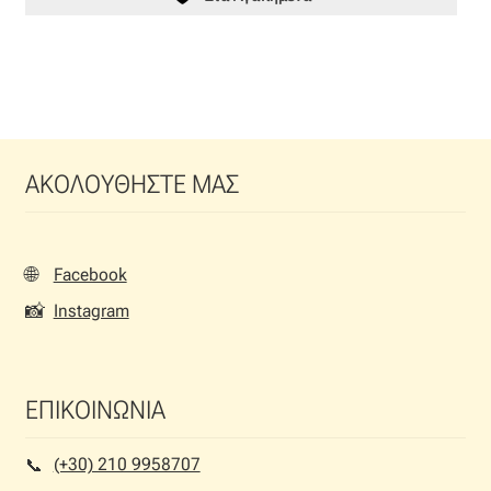
έχει
πολλαπλές
παραλλαγές.
Οι
επιλογές
μπορούν
ΑΚΟΛΟΥΘΗΣΤΕ ΜΑΣ
να
επιλεγούν
στη
σελίδα
🌐
Facebook
του
📸
Instagram
προϊόντος
ΕΠΙΚΟΙΝΩΝΙΑ
(+30) 210 9958707
📞︎