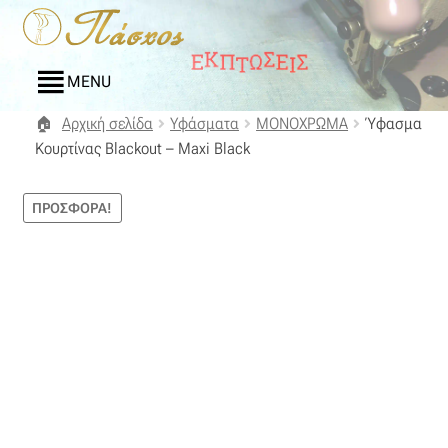
Απευθείας
Μετάβαση
μετάβαση
σε
στην
περιεχόμενο
MENU
πλοήγηση
Αρχική σελίδα
Υφάσματα
ΜΟΝΟΧΡΩΜΑ
Ύφασμα
Αρχική
Κουρτίνας Blackout – Maxi Black
Blog
ΠΡΟΣΦΟΡΆ!
Compare
Αγαπημένα
Αποστολές
Επικοινωνία
Επιστροφές