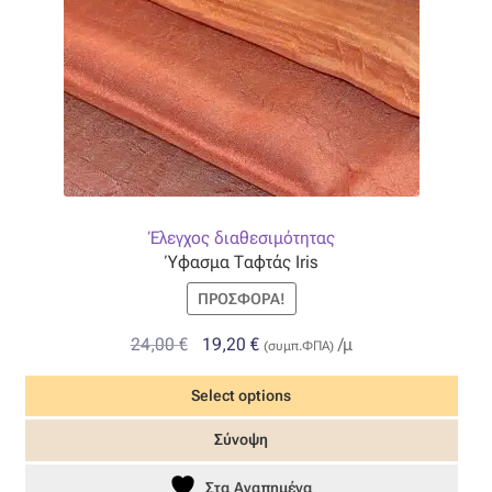
σελίδα
του
προϊόντος
Έλεγχος διαθεσιμότητας
Ύφασμα Ταφτάς Iris
ΠΡΟΣΦΟΡΆ!
Original
Η
24,00
€
19,20
€
/μ
(συμπ.ΦΠΑ)
price
τρέχουσα
Select options
was:
τιμή
24,00 €.
είναι:
Αυτό
Σύνοψη
19,20 €.
το
προϊόν
Στα Αγαπημένα