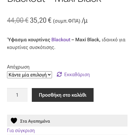
Όροι Χρήσης
Original
Η
44,00
€
35,20
€
/μ
(συμπ.ΦΠΑ)
ΠΙΣΤΟΠΟΙΗΣΕΙΣ ΧΑΛΙΩΝ COLORE COLORI
price
τρέχουσα
Ύφασμα κουρτίνας
Blackout
– Maxi Black,
ιδανικό για
was:
τιμή
Πληρωμές
κουρτίνες συσκότισης.
44,00 €.
είναι:
Ραντεβού
35,20 €.
Απόχρωση
Εκκαθάριση
Ταμείο
Ύφασμα
Προσθήκη στο καλάθι
Κουρτίνας
Blackout
-
Στα Αγαπημένα
Maxi
Black
Για σύγκριση