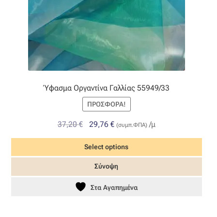
Ύφασμα Οργαντίνα Γαλλίας 55949/33
ΠΡΟΣΦΟΡΆ!
Original
Η
37,20
€
29,76
€
/μ
(συμπ.ΦΠΑ)
price
τρέχουσα
Select options
was:
τιμή
37,20 €.
είναι:
Σύνοψη
29,76 €.
Στα Αγαπημένα