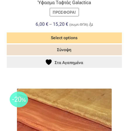
Ύφασμα Ταφτάς Galactica
ΠΡΟΣΦΟΡΆ!
Price
6,00
€
–
15,20
€
/μ
(συμπ.ΦΠΑ)
range:
Select options
6,00 €
through
Αυτό
Σύνοψη
15,20 €
το
προϊόν
Στα Αγαπημένα
έχει
πολλαπλές
παραλλαγές.
Οι
-20
επιλογές
%
μπορούν
να
επιλεγούν
στη