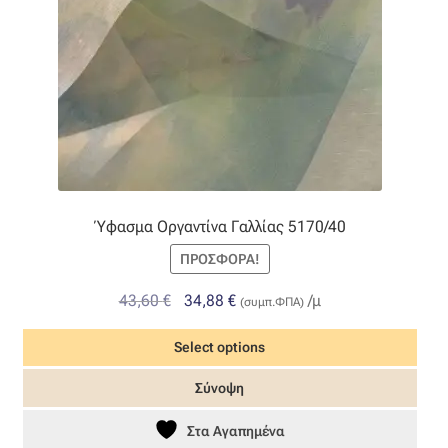
προϊόντος
Ύφασμα Οργαντίνα Γαλλίας 5170/40
ΠΡΟΣΦΟΡΆ!
Original
Η
43,60
€
34,88
€
/μ
(συμπ.ΦΠΑ)
price
τρέχουσα
Select options
was:
τιμή
43,60 €.
είναι:
Σύνοψη
34,88 €.
Στα Αγαπημένα