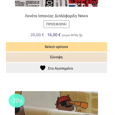
Λονέτα Ισπανίας Διπλόφαρδη News
ΠΡΟΣΦΟΡΆ!
Original
Η
20,00
€
16,00
€
/μ
(συμπ.ΦΠΑ)
price
τρέχουσα
Select options
was:
τιμή
20,00 €.
είναι:
Σύνοψη
16,00 €.
Στα Αγαπημένα
-20
%