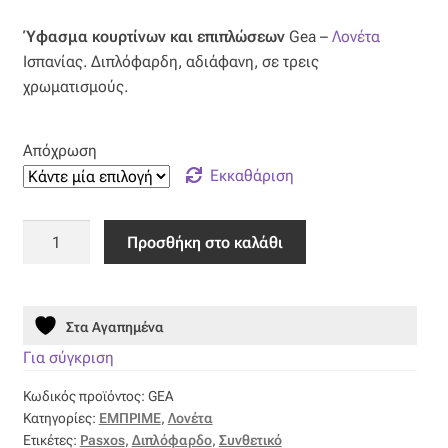
price
τρέχουσα
Ύφασμα κουρτίνων και επιπλώσεων
Gea –
Λονέτα
was:
τιμή
Ισπανίας. Διπλόφαρδη, αδιάφανη, σε τρεις
23,00 €.
είναι:
χρωματισμούς.
18,40 €.
Απόχρωση
Εκκαθάριση
Ύφασμα
Προσθήκη στο καλάθι
Λονέτα
Ισπανίας
Gea
Στα Αγαπημένα
ποσότητα
Για σύγκριση
Κωδικός προϊόντος:
GEA
Κατηγορίες:
ΕΜΠΡΙΜΕ
,
Λονέτα
Ετικέτες:
Pasxos
,
Διπλόφαρδο
,
Συνθετικό