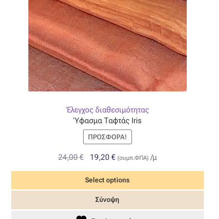
Έλεγχος διαθεσιμότητας
Ύφασμα Ταφτάς Iris
ΠΡΟΣΦΟΡΆ!
Original
Η
24,00
€
19,20
€
/μ
(συμπ.ΦΠΑ)
price
τρέχουσα
Select options
was:
τιμή
24,00 €.
είναι:
Αυτό
Σύνοψη
19,20 €.
το