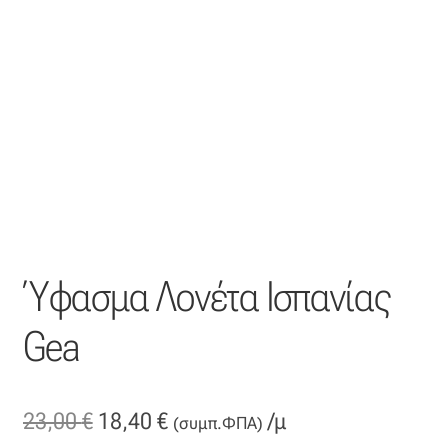
Ύφασμα Λονέτα Ισπανίας
Gea
Original
Η
23,00
€
18,40
€
/μ
(συμπ.ΦΠΑ)