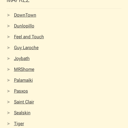
DownTown
Dunlopillo
Feel and Touch
Guy Laroche
Joybath
MRShome
Palamaiki
Pasxos
Saint Clair
Sealskin
Tiger