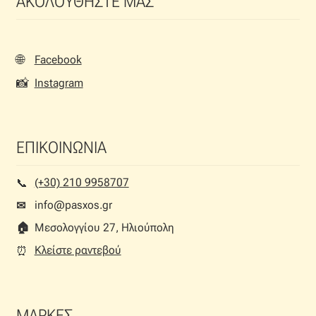
ΑΚΟΛΟΥΘΗΣΤΕ ΜΑΣ
να
επιλεγούν
στη
σελίδα
🌐
Facebook
του
📸
Instagram
προϊόντος
ΕΠΙΚΟΙΝΩΝΙΑ
(+30) 210 9958707
📞︎
info@pasxos.gr
✉
🏠︎
Μεσολογγίου 27, Ηλιούπολη
Κλείστε ραντεβού
⏰︎
ΜΑΡΚΕΣ