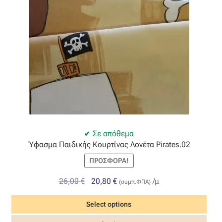
Σε απόθεμα
Ύφασμα Παιδικής Κουρτίνας Λονέτα Pirates.02
ΠΡΟΣΦΟΡΆ!
Original
Η
26,00
€
20,80
€
/μ
(συμπ.ΦΠΑ)
price
τρέχουσα
Select options
was:
τιμή
26,00 €.
είναι: