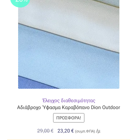
μπορούν
να
επιλεγούν
στη
σελίδα
του
προϊόντος
Έλεγχος διαθεσιμότητας
Αδιάβροχο Ύφασμα Καραβόπανο Dion Outdoor
ΠΡΟΣΦΟΡΆ!
Original
Η
29,00
€
23,20
€
/μ
(συμπ.ΦΠΑ)
price
τρέχουσα