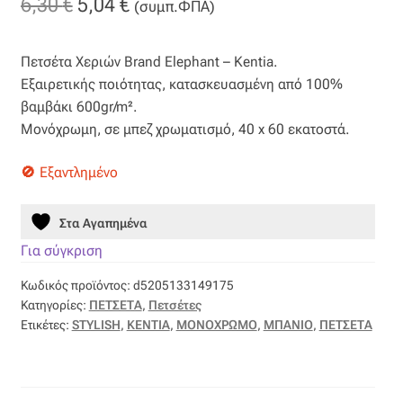
Original
Η
6,30
€
5,04
€
(συμπ.ΦΠΑ)
Βαμβακοσατέν
price
τρέχουσα
Πετσέτα Χεριών Brand Elephant – Kentia.
was:
τιμή
Βελούδο
Εξαιρετικής ποιότητας, κατασκευασμένη από 100%
6,30 €.
είναι:
βαμβάκι 600gr/m².
Βελουτέ
Μονόχρωμη, σε μπεζ χρωματισμό, 40 x 60 εκατοστά.
5,04 €.
Βουάλ
Εξαντλημένο
Γάζα
Στα Αγαπημένα
Για σύγκριση
Γκρο
Κωδικός προϊόντος:
d5205133149175
Κατηγορίες:
ΠΕΤΣΕΤΑ
,
Πετσέτες
Δαντέλα
Ετικέτες:
STYLISH
,
ΚΕΝΤΙΑ
,
ΜΟΝΟΧΡΩΜΟ
,
ΜΠΑΝΙΟ
,
ΠΕΤΣΕΤΑ
Δίχτυ