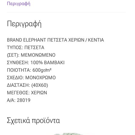
Επιπλόπανο
Περιγραφή
Ζακάρ
Περιγραφή
Καραβόπανο
BRAND ELEPHANT ΠΕΤΣΕΤΑ ΧΕΡΙΩΝ / KENTIA
ΤΥΠΟΣ: ΠΕΤΣΕΤΑ
Κρεπ
(ΣΕΤ): ΜΕΜΟΝΩΜΕΝΟ
ΣΥΝΘΕΣΗ: 100% ΒΑΜΒΑΚΙ
Λινό
ΠΟΙΟΤΗΤΑ: 600gr/m²
ΣΧΕΔΙΟ: ΜΟΝΟΧΡΩΜΟ
Λονέτα
ΔΙΑΣΤΑΣΗ: (40X60)
ΜΕΓΕΘΟΣ: ΧΕΡΙΩΝ
Μουσελίνα
Α/Α: 28019
Μπροκάρ
Σχετικά προϊόντα
Οργάντζα