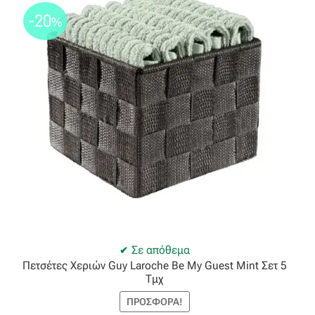
-20
%
Οργάντζα διπλή
Οργάντζα με κέντημα
Οργάντζα με ταφτά
Οργάντζα με φλοκ
Οργάντζα μεταξωτή
Οργάντζα ντεβορέ
Οργάντζα τσαλακωτή
Σε απόθεμα
Πετσέτες Χεριών Guy Laroche Be My Guest Mint Σετ 5
Τμχ
Σενίλ
ΠΡΟΣΦΟΡΆ!