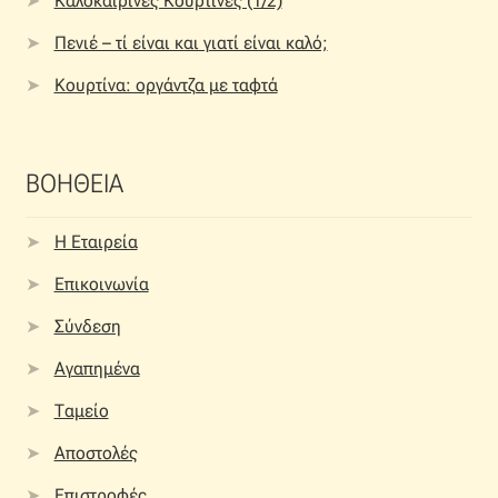
Καλοκαιρινές Κουρτίνες (1/2)
Πενιέ – τί είναι και γιατί είναι καλό;
Κουρτίνα: οργάντζα με ταφτά
ΒΟΗΘΕΙΑ
Η Εταιρεία
Επικοινωνία
Σύνδεση
Αγαπημένα
Ταμείο
Αποστολές
Επιστροφές