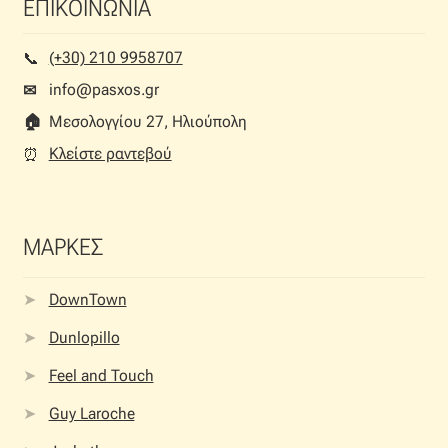
ΕΠΙΚΟΙΝΩΝΙΑ
(+30) 210 9958707
📞︎
info@pasxos.gr
✉
🏠︎
Μεσολογγίου 27, Ηλιούπολη
Κλείστε ραντεβού
⏰︎
ΜΑΡΚΕΣ
DownTown
Dunlopillo
Feel and Touch
Guy Laroche