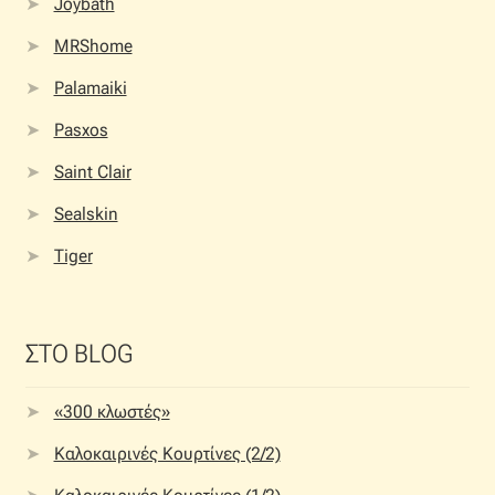
Joybath
MRShome
Palamaiki
Pasxos
Saint Clair
Sealskin
Tiger
ΣΤΟ BLOG
«300 κλωστές»
Καλοκαιρινές Κουρτίνες (2/2)