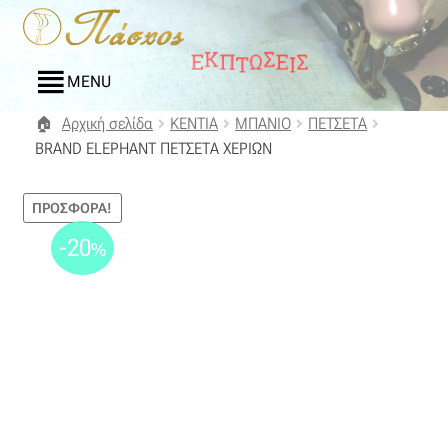
Απευθείας
Μετάβαση
μετάβαση
σε
στην
περιεχόμενο
MENU
πλοήγηση
Αρχική σελίδα
KENTIA
ΜΠΑΝΙΟ
ΠΕΤΣΕΤΑ
Αρχική
BRAND ELEPHANT ΠΕΤΣΕΤΑ ΧΕΡΙΩΝ
Blog
ΠΡΟΣΦΟΡΆ!
Compare
-20
%
Αγαπημένα
Αποστολές
Επικοινωνία
Επιστροφές