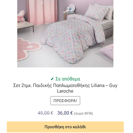
Όροι Χρήσης
ΠΙΣΤΟΠΟΙΗΣΕΙΣ ΧΑΛΙΩΝ COLORE COLORI
Πληρωμές
Ραντεβού
Ταμείο
Σε απόθεμα
Σετ 2τμx. Παιδικής Παπλωματοθήκης Liliana – Guy
Laroche
ΠΡΟΣΦΟΡΆ!
Original
Η
45,00
€
36,00
€
(συμπ.ΦΠΑ)
price
τρέχουσα
Προσθήκη στο καλάθι
was:
τιμή