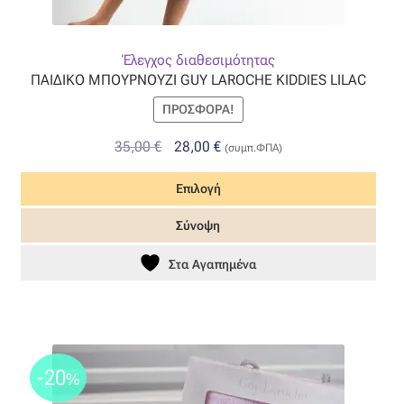
Έλεγχος διαθεσιμότητας
ΠΑΙΔΙΚΟ ΜΠΟΥΡΝΟΥΖΙ GUY LAROCHE KIDDIES LILAC
ΠΡΟΣΦΟΡΆ!
Original
Η
35,00
€
28,00
€
(συμπ.ΦΠΑ)
price
τρέχουσα
Επιλογή
was:
τιμή
35,00 €.
είναι:
Αυτό
Σύνοψη
28,00 €.
το
προϊόν
Στα Αγαπημένα
έχει
πολλαπλές
παραλλαγές.
Οι
-20
επιλογές
%
μπορούν