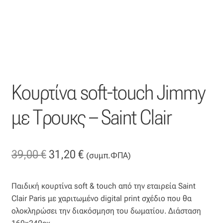
Βαμβακοσατέν
Βελούδο
Βελουτέ
Koυρτίνα soft-touch Jimmy
Βουάλ
με Τρουκς – Saint Clair
Γάζα
Γκρο
Original
Η
39,00
€
31,20
€
(συμπ.ΦΠΑ)
price
τρέχουσα
Δαντέλα
Παιδική κουρτίνα soft & touch από την εταιρεία Saint
was:
τιμή
Clair Paris με χαριτωμένο digital print σχέδιο που θα
Δίχτυ
39,00 €.
είναι:
ολοκληρώσει την διακόσμηση του δωματίου. Διάσταση