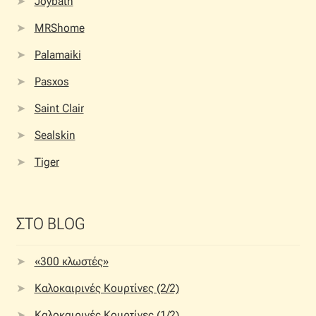
Joybath
MRShome
Palamaiki
Pasxos
Saint Clair
Sealskin
Tiger
ΣΤΟ BLOG
«300 κλωστές»
Καλοκαιρινές Κουρτίνες (2/2)
Καλοκαιρινές Κουρτίνες (1/2)