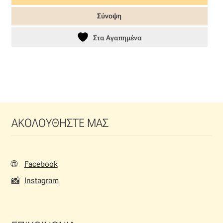
6,90 €.
είναι:
Σύνοψη
5,52 €.
Στα Αγαπημένα
ΑΚΟΛΟΥΘΗΣΤΕ ΜΑΣ
🌐
Facebook
📸
Instagram