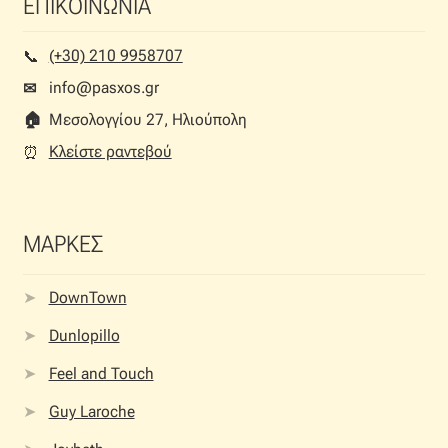
ΕΠΙΚΟΙΝΩΝΙΑ
(+30) 210 9958707
📞︎
info@pasxos.gr
✉
🏠︎
Μεσολογγίου 27, Ηλιούπολη
Κλείστε ραντεβού
⏰︎
ΜΑΡΚΕΣ
DownTown
Dunlopillo
Feel and Touch
Guy Laroche