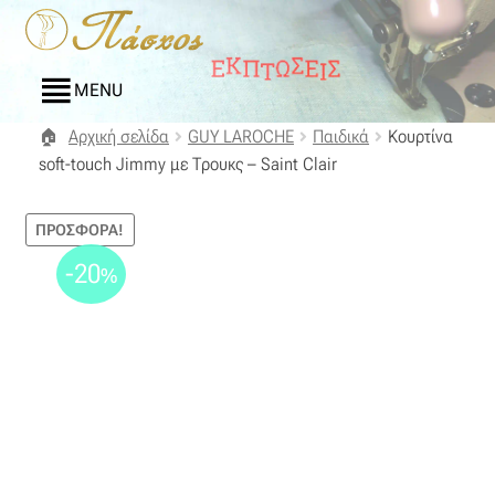
Απευθείας
Μετάβαση
μετάβαση
σε
στην
περιεχόμενο
MENU
πλοήγηση
Αρχική σελίδα
GUY LAROCHE
Παιδικά
Koυρτίνα
Αρχική
soft-touch Jimmy με Τρουκς – Saint Clair
Blog
ΠΡΟΣΦΟΡΆ!
Compare
-20
%
Αγαπημένα
Αποστολές
Επικοινωνία
Επιστροφές