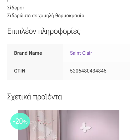
Ταφτάς (ταυτάς)
Σίδεροr
Σιδερώστε σε χαμηλή θερμοκρασία.
Ταφτάς μεταξωτός
Επιπλέον πληροφορίες
Τζιν
Τρεβίρα
Brand Name
Saint Clair
Υφαντό
GTIN
5206480434846
Φιλ-κουπέ
Σχετικά προϊόντα
Φλάμα
Φόδρα
-20
%
Ψάθα