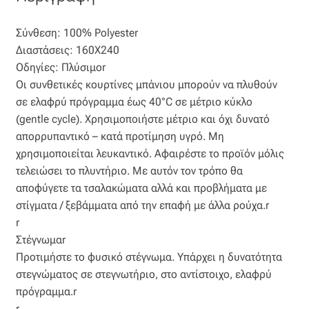
Οργάντζα διπλή
Σύνθεση: 100% Polyester
Διαστάσεις: 160X240
Οργάντζα με κέντημα
Οδηγίες: Πλύσιμοr
Οι συνθετικές κουρτίνες μπάνιου μπορούν να πλυθούν
Οργάντζα με ταφτά
σε ελαφρύ πρόγραμμα έως 40°C σε μέτριο κύκλο
(gentle cycle). Χρησιμοποιήστε μέτριο και όχι δυνατό
Οργάντζα με φλοκ
απορρυπαντικό – κατά προτίμηση υγρό. Μη
χρησιμοποιείται λευκαντικό. Αφαιρέστε το προϊόν μόλις
Οργάντζα μεταξωτή
τελειώσει το πλυντήριο. Με αυτόν τον τρόπο θα
αποφύγετε τα τσαλακώματα αλλά και προβλήματα με
στίγματα / ξεβάμματα από την επαφή με άλλα ρούχα.r
Οργάντζα ντεβορέ
r
Στέγνωμαr
Οργάντζα τσαλακωτή
Προτιμήστε το φυσικό στέγνωμα. Υπάρχει η δυνατότητα
στεγνώματος σε στεγνωτήριο, στο αντίστοιχο, ελαφρύ
Σενίλ
πρόγραμμα.r
r