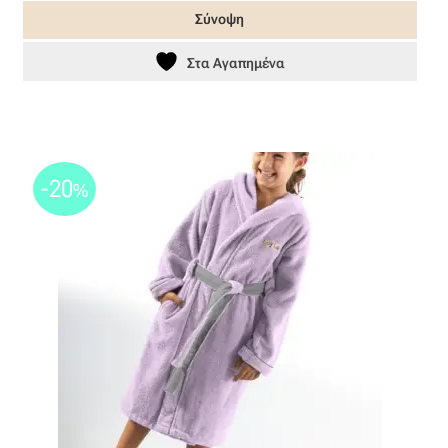
45,00 €.
είναι:
Σύνοψη
36,00 €.
Στα Αγαπημένα
-20
%