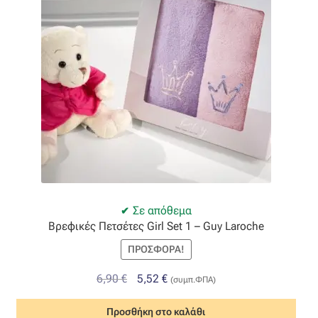
να
επιλεγούν
στη
σελίδα
του
προϊόντος
Σε απόθεμα
Βρεφικές Πετσέτες Girl Set 1 – Guy Laroche
ΠΡΟΣΦΟΡΆ!
Original
Η
6,90
€
5,52
€
(συμπ.ΦΠΑ)
price
τρέχουσα
Προσθήκη στο καλάθι
was:
τιμή