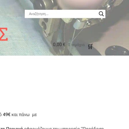
0,00
€
0 τεμάχια
μός
πό
49€
και πάνω με
τη Περιοχή
εφαρμόζουμε την υπηρεσία “Παράδοση