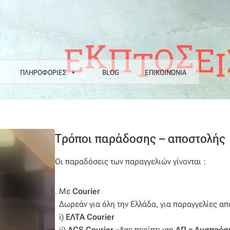
ΠΛΗΡΟΦΟΡΙΕΣ
BLOG
ΕΠΙΚΟΙΝΩΝΙΑ
α
Επιστροφές
Η εταιρεία μας
Θάλασσα
Καλάθι
Κατάστημα
Λογαριασ
Ν COLORE COLORI
Πληρωμές
Ραντεβού
Ταμείο
Τρόποι παράδοσης – αποστολής
Οι παραδόσεις των παραγγελιών γίνονται :
Με
Cοurier
Δωρεάν για όλη την Ελλάδα, για παραγγελίες α
i)
ΕΛΤΑ Courier
ii)
ACS
Courier –
*σε περίπτωση
ΔΠ = Δυσπρόσι