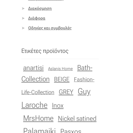
Διακόσμηση
Διάφορα
Οδηγίες και συμβουλές
Ετικέτες προϊόντος
Bath-
anartisi
Aslanis Home
Collection
BEIGE
Fashion-
Guy
GREY
Life-Collection
Laroche
Inox
MrsHome
Nickel satined
Palamaiki
Pasxos