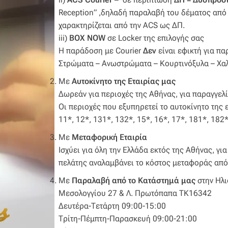
Reception” ,δηλαδή παραλαβή του δέματος από 
χαρακτηρίζεται από την ACS ως ΔΠ.
iii)
BOX NOW
σε Locker της επιλογής σας
Η παράδοση με Courier
Δεν
είναι εφικτή για πα
Στρώματα – Ανωστρώματα – Κουρτινόξυλα – Χαλ
Με
Αυτοκίνητο της Εταιρίας μας
Δωρεάν για περιοχές της Αθήνας, για παραγγε
Οι περιοχές που εξυπηρετεί το αυτοκίνητο της ε
11*, 12*, 131*, 132*, 15*, 16*, 17*, 181*, 182
Με
Μεταφορική Εταιρία
Ισχύει για όλη την Ελλάδα εκτός της Αθήνας, γ
πελάτης αναλαμβάνει το κόστος μεταφοράς από 
Με
Παραλαβή από το Κατάστημά μας
στην Ηλι
Μεσολογγίου 27 & Λ. Πρωτόπαπα ΤΚ16342
Δευτέρα-Τετάρτη 09:00-15:00
Τρίτη-Πέμπτη-Παρασκευή 09:00-21:00