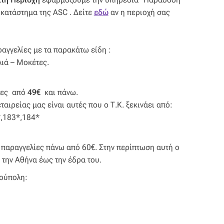
κατάστημα της ASC . Δείτε
εδώ
αν η περιοχή σας
ραγγελίες με τα παρακάτω είδη :
ιά – Μοκέτες.
λίες από
49€
και πάνω.
ταιρείας μας είναι αυτές που ο Τ.Κ. ξεκινάει από:
*,183*,184*
ια παραγγελίες πάνω από 60€. Στην περίπτωση αυτή ο
την Αθήνα έως την έδρα του.
ούπολη: