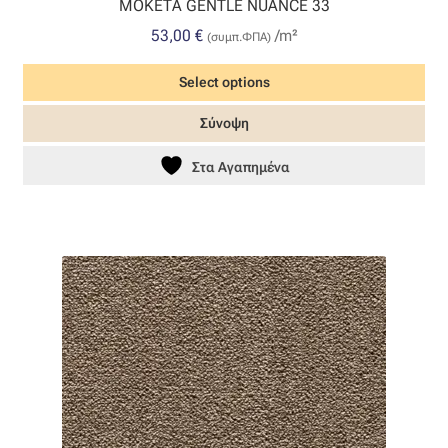
ΜΟΚΕΤΑ GENTLE NUANCE 33
Ταφτάς (ταυτάς)
53,00
€
/m²
(συμπ.ΦΠΑ)
Ταφτάς μεταξωτός
Select options
Τζιν
Σύνοψη
Τρεβίρα
Στα Αγαπημένα
Υφαντό
Φιλ-κουπέ
Φλάμα
Φόδρα
Ψάθα