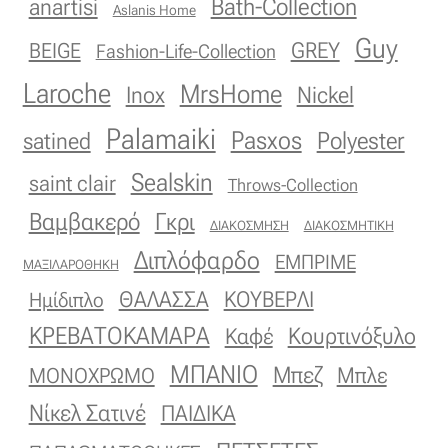
Bath-Collection
anartisi
Aslanis Home
Guy
GREY
BEIGE
Fashion-Life-Collection
Laroche
MrsHome
Inox
Nickel
Palamaiki
Pasxos
Polyester
satined
Sealskin
saint clair
Throws-Collection
Βαμβακερό
Γκρι
ΔΙΑΚΟΣΜΗΣΗ
ΔΙΑΚΟΣΜΗΤΙΚΗ
Διπλόφαρδο
ΕΜΠΡΙΜΕ
ΜΑΞΙΛΑΡΟΘΗΚΗ
ΚΟΥΒΕΡΛΙ
ΘΑΛΑΣΣΑ
Ημίδιπλο
ΚΡΕΒΑΤΟΚΑΜΑΡΑ
Κουρτινόξυλο
Καφέ
ΜΠΑΝΙΟ
Μπεζ
ΜΟΝΟΧΡΩΜΟ
Μπλε
Νίκελ Σατινέ
ΠΑΙΔΙΚΑ