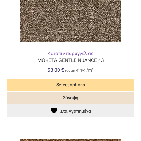
Όροι Χρήσης
ΠΙΣΤΟΠΟΙΗΣΕΙΣ ΧΑΛΙΩΝ COLORE COLORI
Πληρωμές
Κατόπιν παραγγελίας
ΜΟΚΕΤΑ GENTLE NUANCE 43
Ραντεβού
53,00
€
/m²
(συμπ.ΦΠΑ)
Ταμείο
Select options
Σύνοψη
Στα Αγαπημένα