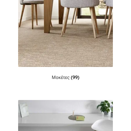
Η εταιρεία μας
Θάλασσα
Καλάθι
Κατάστημα
Λογαριασμός
Μοκέτες
(99)
Όλα τα υφάσματα
Black-out
Αλκαντάρα