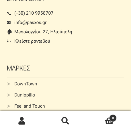
(+30) 210 9958707
📞︎
info@pasxos.gr
✉
🏠︎
Μεσολογγίου 27, Ηλιούπολη
Κλείστε ραντεβού
⏰︎
ΜΑΡΚΕΣ
DownTown
Dunlopillo
Feel and Touch
Guy Laroche
0
Joybath