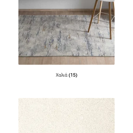
Βαμβακοσατέν
Βελούδο
Βελουτέ
Βουάλ
Γάζα
Χαλιά
(15)
Γκρο
Δαντέλα
Δίχτυ