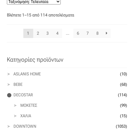
Sorted
Βλέπετε 1–15 από 114 αποτελέσματα
by
latest
1
2
3
4
…
6
7
8
Κατηγορίες προϊόντων
ASLANIS HOME
(10)
BEBE
(68)
DECOSTAR
(114)
ΜΟΚΈΤΕΣ
(99)
ΧΑΛΙΆ
(15)
DOWNTOWN
(1053)