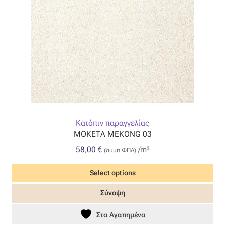
Επιπλόπανο
Ζακάρ
Καραβόπανο
Κρεπ
Λινό
Κατόπιν παραγγελίας
ΜΟΚΕΤΑ MEKONG 03
Λονέτα
58,00
€
/m²
(συμπ.ΦΠΑ)
Μουσελίνα
Select options
Μπροκάρ
Σύνοψη
Οργάντζα
Στα Αγαπημένα