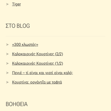
Tiger
ΣΤΟ BLOG
«300 κλωστές»
Καλοκαιρινές Κουρτίνες (2/2)
Καλοκαιρινές Κουρτίνες (1/2)
Πενιέ – τί είναι και γιατί είναι καλό;
Κουρτίνα: οργάντζα με ταφτά
ΒΟΗΘΕΙΑ