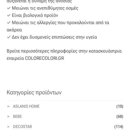
αυξάνεται η δύναμη της ανοσίας
✓ Μειώνει τις ανεπιθύμητες οσμές
Βαμβακοσατέν
✓ Είναι βιολογικό προϊόν
✓ Μειώνει τις αλλεργίες που προκαλούνται από τα
Βελούδο
ακάρεα
✓ Δεν έχει δυσμενείς επιπτώσεις στην υγεία
Βελουτέ
Βρείτε περισσότερες πληροφορίες στην κατασκευάστρια
Βουάλ
εταιρεία COLORECOLORI.GR
Γάζα
Γκρο
Κατηγορίες προϊόντων
Δαντέλα
ASLANIS HOME
(10)
Δίχτυ
BEBE
(68)
DECOSTAR
(114)