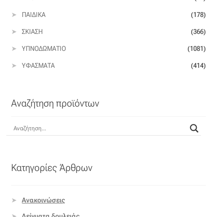
ΠΑΙΔΙΚΆ
(178)
Οργάντζα διπλή
ΣΚΊΑΣΗ
(366)
Οργάντζα με κέντημα
ΥΠΝΟΔΩΜΆΤΙΟ
(1081)
ΥΦΆΣΜΑΤΑ
(414)
Οργάντζα με ταφτά
Οργάντζα με φλοκ
Αναζήτηση προϊόντων
Οργάντζα μεταξωτή
Οργάντζα ντεβορέ
Κατηγορίες Άρθρων
Οργάντζα τσαλακωτή
Σενίλ
Ανακοινώσεις
Δείγματα δουλειάς