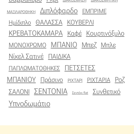
ΔΙΑΚΟΣΜΗΣΗ
ΔΙΑΚΟΣΜΗΤΙΚΗ
Διπλόφαρδο
ΕΜΠΡΙΜΕ
Όροι Χρήσης
ΜΑΞΙΛΑΡΟΘΗΚΗ
ΚΟΥΒΕΡΛΙ
ΘΑΛΑΣΣΑ
Ημίδιπλο
ΠΙΣΤΟΠΟΙΗΣΕΙΣ ΧΑΛΙΩΝ COLORE COLORI
ΚΡΕΒΑΤΟΚΑΜΑΡΑ
Κουρτινόξυλο
Καφέ
Πληρωμές
ΜΠΑΝΙΟ
Μπεζ
ΜΟΝΟΧΡΩΜΟ
Μπλε
Νίκελ Σατινέ
ΠΑΙΔΙΚΑ
Ραντεβού
ΠΕΤΣΕΤΕΣ
ΠΑΠΛΩΜΑΤΟΘΗΚΕΣ
Ταμείο
ΜΠΑΝΙΟΥ
Πράσινο
Ροζ
ΡΙΧΤΑΡΙΑ
ΡΙΧΤΑΡΙ
ΣΕΝΤΟΝΙΑ
Συνθετικό
ΣΑΛΟΝΙ
Σεντόνι flat
Υπνοδωμάτιο