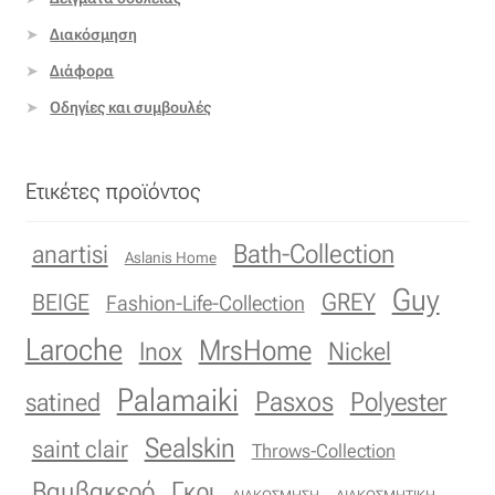
Ταφτάς (ταυτάς)
Διακόσμηση
Ταφτάς μεταξωτός
Διάφορα
Οδηγίες και συμβουλές
Τζιν
Τρεβίρα
Ετικέτες προϊόντος
Υφαντό
Bath-Collection
anartisi
Aslanis Home
Guy
GREY
BEIGE
Fashion-Life-Collection
Φιλ-κουπέ
Laroche
MrsHome
Inox
Nickel
Φλάμα
Palamaiki
Pasxos
Polyester
satined
Φόδρα
Sealskin
saint clair
Throws-Collection
Ψάθα
Βαμβακερό
Γκρι