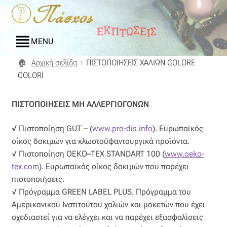
Απευθείας
Μετάβαση
μετάβαση
σε
στην
περιεχόμενο
MENU
πλοήγηση
Αρχική σελίδα
ΠΙΣΤΟΠΟΙΗΣΕΙΣ ΧΑΛΙΩΝ COLORE
Αρχική
COLORI
Blog
ΠΙΣΤΟΠΟΙΗΣΕΙΣ ΜΗ ΑΛΛΕΡΓΙΟΓΟΝΩΝ
Compare
√ Πιστοποίηση GUT – (
www.pro-dis.info
). Ευρωπαϊκός
οίκος δοκιμών για κλωστοϋφαντουργικά προϊόντα.
Αγαπημένα
√ Πιστοποίηση OEKO–TEX STANDART 100 (
www.oeko-
tex.com
). Ευρωπαϊκός οίκος δοκιμών που παρέχει
Αποστολές
πιστοποιήσεις.
√ Πρόγραμμα GREEN LABEL PLUS. Πρόγραμμα του
Επικοινωνία
Αμερικανικού Ινστιτούτου χαλιών και μοκετών που έχει
σχεδιαστεί για να ελέγχει και να παρέχει εξασφαλίσεις
Επιστροφές