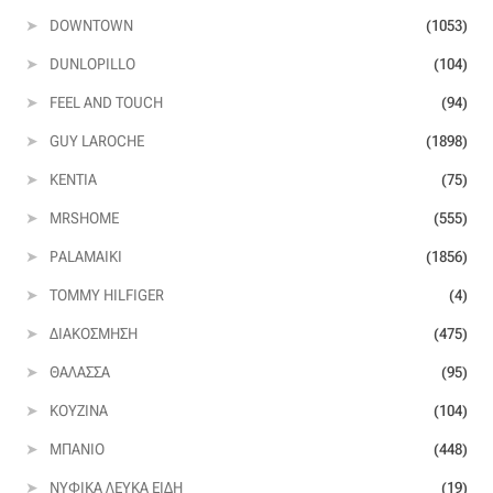
Επιπλόπανο
DOWNTOWN
(1053)
Ζακάρ
DUNLOPILLO
(104)
FEEL AND TOUCH
(94)
Καραβόπανο
GUY LAROCHE
(1898)
Κρεπ
KENTIA
(75)
MRSHOME
(555)
Λινό
PALAMAIKI
(1856)
Λονέτα
TOMMY HILFIGER
(4)
ΔΙΑΚΌΣΜΗΣΗ
(475)
Μουσελίνα
ΘΆΛΑΣΣΑ
(95)
ΚΟΥΖΊΝΑ
(104)
Μπροκάρ
ΜΠΆΝΙΟ
(448)
Οργάντζα
ΝΥΦΙΚΆ ΛΕΥΚΆ ΕΊΔΗ
(19)