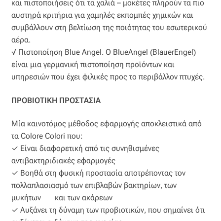
και πιστοποιήσεις ότι τα χαλιά – μοκέτες πληρούν τα πιο
αυστηρά κριτήρια για χαμηλές εκπομπές χημικών και
Η εταιρεία μας
συμβάλλουν στη βελτίωση της ποιότητας του εσωτερικού
αέρα.
Θάλασσα
√ Πιστοποίηση Blue Angel. Ο BlueAngel (BlauerEngel)
είναι μια γερμανική πιστοποίηση προϊόντων και
υπηρεσιών που έχει φιλικές προς το περιβάλλον πτυχές.
Καλάθι
ΠΡΟΒΙΟΤΙΚΗ ΠΡΟΣΤΑΣΙΑ
Κατάστημα
Μία καινοτόμος μέθοδος εφαρμογής αποκλειστικά από
Λογαριασμός
τα Colore Colori που:
✓ Είναι διαφορετική από τις συνηθισμένες
Όλα τα υφάσματα
αντιβακτηριδιακές εφαρμογές
✓ Βοηθά στη φυσική προστασία αποτρέποντας τον
Black-out
πολλαπλασιασμό των επιβλαβών βακτηρίων, των
μυκήτων και των ακάρεων
Αλκαντάρα
✓ Αυξάνει τη δύναμη των προβιοτικών, που σημαίνει ότι