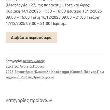
(Μεσολογγίου 27), τις παρακάτω μέρες και ώρες:
Κυριακή 14/12/2025 11:00 – 16:00 Δευτέρα 15/12/2025
Η εταιρεία μας
09:00 – 16:00 Τρίτη 16/12/2025 09:00 – 21:00 Τετάρτη
17/12/2025 09:00 – 21:00 Πέμπτη…
Θάλασσα
Διαβάστε περισσότερα
Καλάθι
Κατάστημα
Κατηγορία:
Ανακοινώσεις
Λογαριασμός
Ετικέτες:
Ανοιχτά
,
Γιορτές
2025
,
Εργαστήριο
,
Ηλιούπολη
,
Κατάστημα
,
Κλειστά
,
Πάσχος
,
Πρω
τοχρονιά
,
Ραφείο
,
Χριστούγεννα
Όλα τα υφάσματα
Black-out
Κατηγορίες προϊόντων
Αλκαντάρα