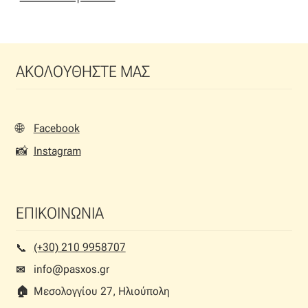
Όροι Χρήσης
ΠΙΣΤΟΠΟΙΗΣΕΙΣ ΧΑΛΙΩΝ COLORE COLORI
ΑΚΟΛΟΥΘΗΣΤΕ ΜΑΣ
Πληρωμές
🌐
Facebook
Ραντεβού
📸
Instagram
Ταμείο
ΕΠΙΚΟΙΝΩΝΙΑ
(+30) 210 9958707
📞︎
info@pasxos.gr
✉
🏠︎
Μεσολογγίου 27, Ηλιούπολη