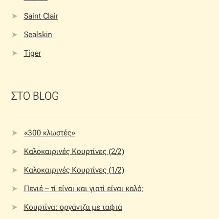
Saint Clair
Sealskin
Tiger
ΣΤΟ BLOG
«300 κλωστές»
Καλοκαιρινές Κουρτίνες (2/2)
Καλοκαιρινές Κουρτίνες (1/2)
Πενιέ – τί είναι και γιατί είναι καλό;
Κουρτίνα: οργάντζα με ταφτά