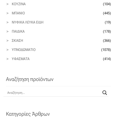
Επιπλόπανο
ΚΟΥΖΊΝΑ
(104)
ΜΠΆΝΙΟ
(445)
Ζακάρ
ΝΥΦΙΚΆ ΛΕΥΚΆ ΕΊΔΗ
(19)
Καραβόπανο
ΠΑΙΔΙΚΆ
(178)
ΣΚΊΑΣΗ
(366)
Κρεπ
ΥΠΝΟΔΩΜΆΤΙΟ
(1078)
Λινό
ΥΦΆΣΜΑΤΑ
(414)
Λονέτα
Αναζήτηση προϊόντων
Μουσελίνα
Μπροκάρ
Οργάντζα
Κατηγορίες Άρθρων