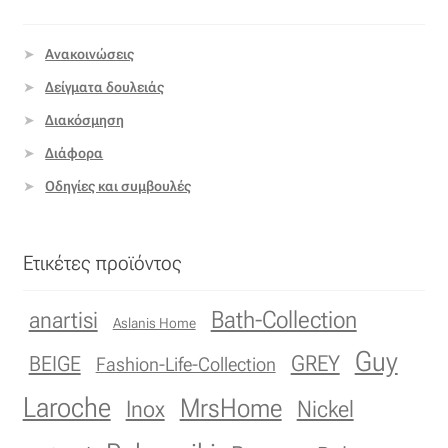
Οργάντζα διπλή
Ανακοινώσεις
Οργάντζα με κέντημα
Δείγματα δουλειάς
Διακόσμηση
Οργάντζα με ταφτά
Διάφορα
Οδηγίες και συμβουλές
Οργάντζα με φλοκ
Οργάντζα μεταξωτή
Ετικέτες προϊόντος
Οργάντζα ντεβορέ
Bath-Collection
anartisi
Aslanis Home
Οργάντζα τσαλακωτή
Guy
GREY
BEIGE
Fashion-Life-Collection
Laroche
MrsHome
Σενίλ
Inox
Nickel