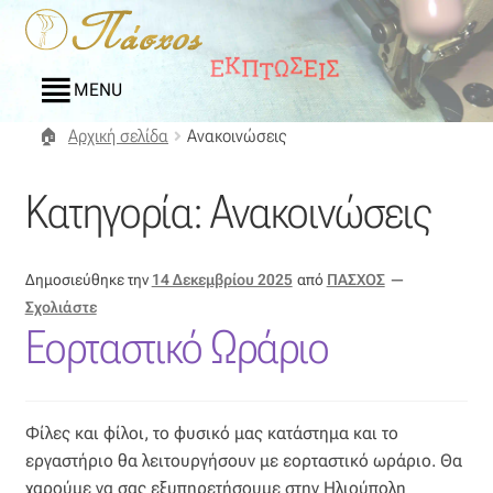
Απευθείας
Μετάβαση
μετάβαση
σε
στην
περιεχόμενο
MENU
πλοήγηση
Αρχική σελίδα
Ανακοινώσεις
Αρχική
Κατηγορία:
Ανακοινώσεις
Blog
Compare
Δημοσιεύθηκε την
14 Δεκεμβρίου 2025
από
ΠΑΣΧΟΣ
—
Σχολιάστε
Αγαπημένα
Εορταστικό Ωράριο
Αποστολές
Φίλες και φίλοι, το φυσικό μας κατάστημα και το
Επικοινωνία
εργαστήριο θα λειτουργήσουν με εορταστικό ωράριο. Θα
χαρούμε να σας εξυπηρετήσουμε στην Ηλιούπολη
Επιστροφές