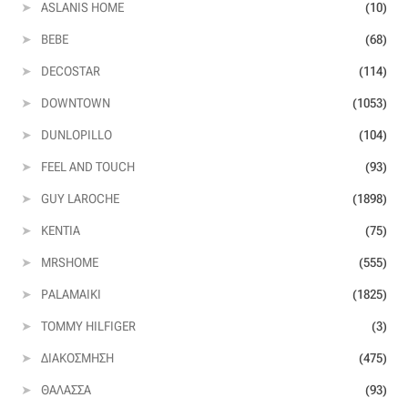
ASLANIS HOME
(10)
Βαμβακοσατέν
BEBE
(68)
DECOSTAR
(114)
Βελούδο
DOWNTOWN
(1053)
Βελουτέ
DUNLOPILLO
(104)
FEEL AND TOUCH
(93)
Βουάλ
GUY LAROCHE
(1898)
Γάζα
KENTIA
(75)
MRSHOME
(555)
Γκρο
PALAMAIKI
(1825)
Δαντέλα
TOMMY HILFIGER
(3)
ΔΙΑΚΌΣΜΗΣΗ
(475)
Δίχτυ
ΘΆΛΑΣΣΑ
(93)