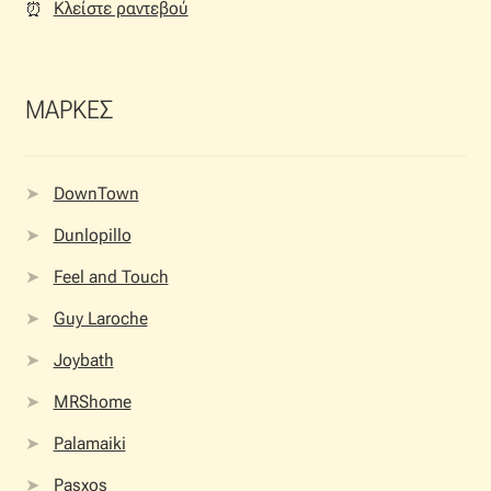
Κλείστε ραντεβού
⏰︎
ΜΑΡΚΕΣ
DownTown
Dunlopillo
Feel and Touch
Guy Laroche
Joybath
MRShome
Palamaiki
Pasxos