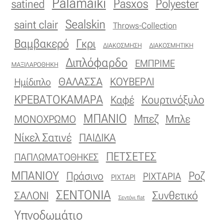
Palamaiki
Pasxos
Polyester
satined
Ταφτάς (ταυτάς)
Sealskin
saint clair
Throws-Collection
Ταφτάς μεταξωτός
Βαμβακερό
Γκρι
ΔΙΑΚΟΣΜΗΣΗ
ΔΙΑΚΟΣΜΗΤΙΚΗ
Τζιν
Διπλόφαρδο
ΕΜΠΡΙΜΕ
ΜΑΞΙΛΑΡΟΘΗΚΗ
ΚΟΥΒΕΡΛΙ
ΘΑΛΑΣΣΑ
Ημίδιπλο
Τρεβίρα
ΚΡΕΒΑΤΟΚΑΜΑΡΑ
Κουρτινόξυλο
Καφέ
Υφαντό
ΜΠΑΝΙΟ
Μπεζ
ΜΟΝΟΧΡΩΜΟ
Μπλε
Φιλ-κουπέ
Νίκελ Σατινέ
ΠΑΙΔΙΚΑ
ΠΕΤΣΕΤΕΣ
ΠΑΠΛΩΜΑΤΟΘΗΚΕΣ
Φλάμα
ΜΠΑΝΙΟΥ
Πράσινο
Ροζ
ΡΙΧΤΑΡΙΑ
ΡΙΧΤΑΡΙ
Φόδρα
ΣΕΝΤΟΝΙΑ
ΣΑΛΟΝΙ
Συνθετικό
Σεντόνι flat
Υπνοδωμάτιο
Ψάθα