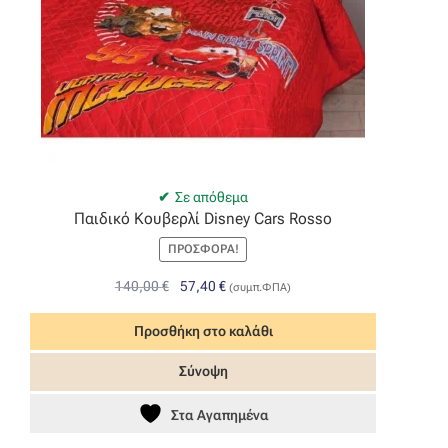
Σε απόθεμα
Παιδικό Κουβερλί Disney Cars Rosso
ΠΡΟΣΦΟΡΆ!
Original
Η
140,00
€
57,40
€
(συμπ.ΦΠΑ)
price
τρέχουσα
was:
τιμή
Προσθήκη στο καλάθι
140,00 €.
είναι:
Σύνοψη
57,40 €.
Στα Αγαπημένα