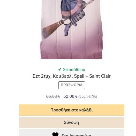
Σε απόθεμα
Σετ 2τμχ. Κουβερλί Spell – Saint Clair
ΠΡΟΣΦΟΡΆ!
Original
Η
65,00
€
52,00
€
(συμπ.ΦΠΑ)
price
τρέχουσα
was:
τιμή
Προσθήκη στο καλάθι
65,00 €.
είναι:
Σύνοψη
52,00 €.
Στα Αγαπημένα