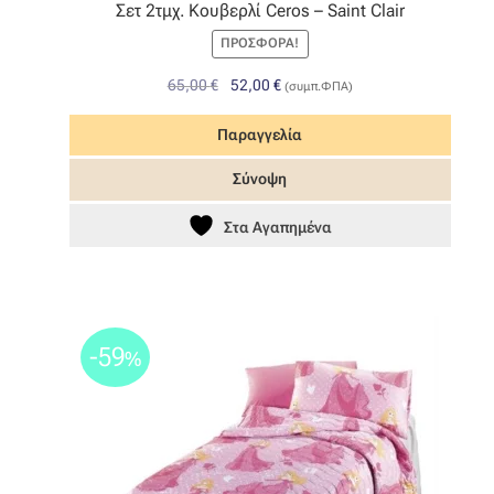
Σετ 2τμχ. Κουβερλί Ceros – Saint Clair
ΠΡΟΣΦΟΡΆ!
Original
Η
65,00
€
52,00
€
(συμπ.ΦΠΑ)
price
τρέχουσα
was:
τιμή
Παραγγελία
65,00 €.
είναι:
Σύνοψη
52,00 €.
Στα Αγαπημένα
-59
%