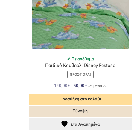
Σε απόθεμα
Παιδικό Κουβερλί Disney Festoso
ΠΡΟΣΦΟΡΆ!
Original
Η
140,00
€
50,00
€
(συμπ.ΦΠΑ)
price
τρέχουσα
was:
τιμή
Προσθήκη στο καλάθι
140,00 €.
είναι:
Σύνοψη
50,00 €.
Στα Αγαπημένα