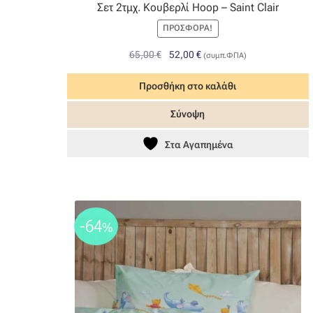
Σετ 2τμχ. Κουβερλί Hoop – Saint Clair
ΠΡΟΣΦΟΡΆ!
Original
Η
65,00
€
52,00
€
(συμπ.ΦΠΑ)
price
τρέχουσα
was:
τιμή
Προσθήκη στο καλάθι
65,00 €.
είναι:
Σύνοψη
52,00 €.
Στα Αγαπημένα
-64
%