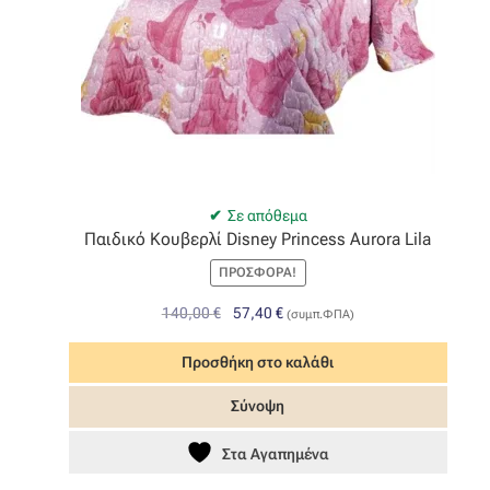
Σε απόθεμα
Παιδικό Κουβερλί Disney Princess Aurora Lila
ΠΡΟΣΦΟΡΆ!
Original
Η
140,00
€
57,40
€
(συμπ.ΦΠΑ)
price
τρέχουσα
was:
τιμή
Προσθήκη στο καλάθι
140,00 €.
είναι:
Σύνοψη
57,40 €.
Στα Αγαπημένα