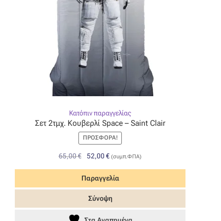
Κατόπιν παραγγελίας
Σετ 2τμχ. Κουβερλί Space – Saint Clair
ΠΡΟΣΦΟΡΆ!
Original
Η
65,00
€
52,00
€
(συμπ.ΦΠΑ)
price
τρέχουσα
was:
τιμή
Παραγγελία
65,00 €.
είναι:
Σύνοψη
52,00 €.
Στα Αγαπημένα