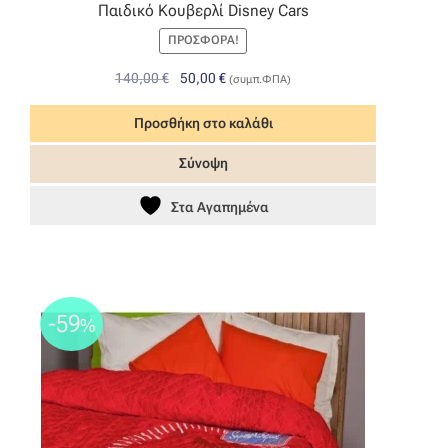
Παιδικό Κουβερλί Disney Cars
ΠΡΟΣΦΟΡΆ!
Original
Η
140,00
€
50,00
€
(συμπ.ΦΠΑ)
price
τρέχουσα
was:
τιμή
Προσθήκη στο καλάθι
140,00 €.
είναι:
Σύνοψη
50,00 €.
Στα Αγαπημένα
-59
%