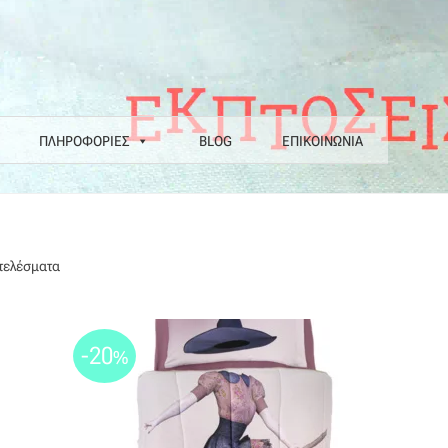
ΠΛΗΡΟΦΟΡΙΕΣ
BLOG
ΕΠΙΚΟΙΝΩΝΙΑ
α
Επιστροφές
Η εταιρεία μας
Θάλασσα
Καλάθι
Κατάστημα
Λογαριασ
Ν COLORE COLORI
Πληρωμές
Ραντεβού
Ταμείο
Sorted
οτελέσματα
by
latest
-20
%