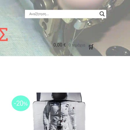
0,00
€
0 τεμάχια
μός
-20
%