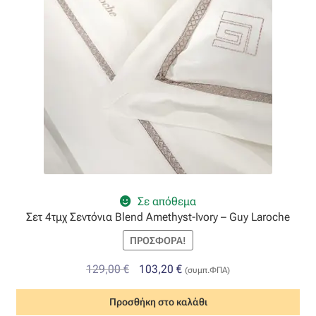
Σε απόθεμα
Σετ 4τμχ Σεντόνια Blend Amethyst-Ivory – Guy Laroche
ΠΡΟΣΦΟΡΆ!
Original
Η
129,00
€
103,20
€
(συμπ.ΦΠΑ)
price
τρέχουσα
Προσθήκη στο καλάθι
was:
τιμή