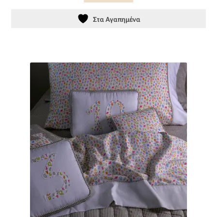
Βαμβακοσατέν
Στα Αγαπημένα
Βελούδο
Βελουτέ
Βουάλ
Γάζα
Γκρο
Δαντέλα
Δίχτυ