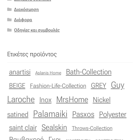
Διακόσμηση
Διάφορα
Οδηγίες και συμβουλές
Ετικέτες προϊόντος
Bath-Collection
anartisi
Aslanis Home
Guy
GREY
BEIGE
Fashion-Life-Collection
Laroche
MrsHome
Inox
Nickel
Palamaiki
Pasxos
Polyester
satined
Sealskin
saint clair
Throws-Collection
Βαμβακερό
Γκρι