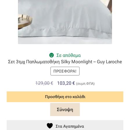
Σε απόθεμα
Σετ 3τμχ Παπλωματοθήκη Silky Moonlight – Guy Laroche
ΠΡΟΣΦΟΡΆ!
Original
Η
129,00
€
103,20
€
(συμπ.ΦΠΑ)
price
τρέχουσα
Προσθήκη στο καλάθι
was:
τιμή
129,00 €.
είναι:
Σύνοψη
103,20 €.
Στα Αγαπημένα