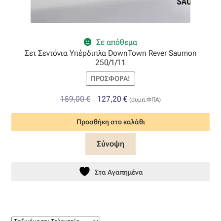
Σε απόθεμα
Σετ Σεντόνια Υπέρδιπλα DownTown Rever Saumon
250/1/11
ΠΡΟΣΦΟΡΆ!
Original
Η
159,00
€
127,20
€
(συμπ.ΦΠΑ)
price
τρέχουσα
Προσθήκη στο καλάθι
was:
τιμή
159,00 €.
είναι:
Σύνοψη
127,20 €.
Στα Αγαπημένα