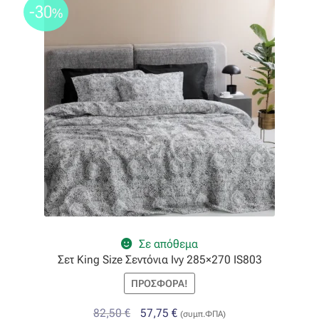
-30
%
Σε απόθεμα
Σετ King Size Σεντόνια Ivy 285×270 IS803
ΠΡΟΣΦΟΡΆ!
Original
Η
82,50
€
57,75
€
(συμπ.ΦΠΑ)