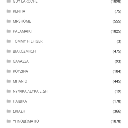
GUY LAROCHE
(1898)
KENTIA
(75)
MRSHOME
(555)
PALAMAIKI
(1825)
TOMMY HILFIGER
(3)
ΔΙΑΚΌΣΜΗΣΗ
(475)
ΘΆΛΑΣΣΑ
(93)
ΚΟΥΖΊΝΑ
(104)
ΜΠΆΝΙΟ
(445)
ΝΥΦΙΚΆ ΛΕΥΚΆ ΕΊΔΗ
(19)
ΠΑΙΔΙΚΆ
(178)
ΣΚΊΑΣΗ
(366)
ΥΠΝΟΔΩΜΆΤΙΟ
(1078)