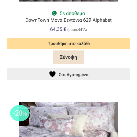
Επιπλόπανο
Σε απόθεμα
Ζακάρ
DownTown Μονά Σεντόνια 629 Alphabet
64,35
€
(συμπ.ΦΠΑ)
Καραβόπανο
Προσθήκη στο καλάθι
Κρεπ
Σύνοψη
Λινό
Στα Αγαπημένα
Λονέτα
Μουσελίνα
-20
%
Μπροκάρ
Οργάντζα