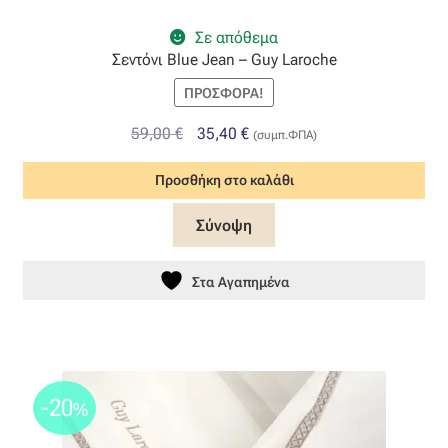
Σε απόθεμα
Σεντόνι Blue Jean – Guy Laroche
ΠΡΟΣΦΟΡΆ!
Original
Η
59,00
€
35,40
€
(συμπ.ΦΠΑ)
price
τρέχουσα
Προσθήκη στο καλάθι
was:
τιμή
59,00 €.
είναι:
Σύνοψη
35,40 €.
Στα Αγαπημένα
-20
%