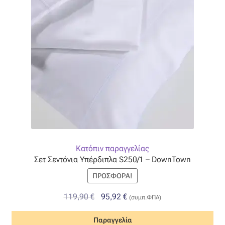
Κατόπιν παραγγελίας
Σετ Σεντόνια Υπέρδιπλα S250/1 – DownTown
ΠΡΟΣΦΟΡΆ!
Original
Η
119,90
€
95,92
€
(συμπ.ΦΠΑ)
price
τρέχουσα
Παραγγελία
was:
τιμή