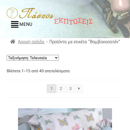
Απευθείας
Μετάβαση
μετάβαση
σε
MENU
στην
περιεχόμενο
πλοήγηση
Αρχική
Αρχική σελίδα
Προϊόντα με ετικέτα “Βαμβακοσατέν”
Blog
Compare
Sorted
Βλέπετε 1–15 από 40 αποτελέσματα
by
latest
Αγαπημένα
1
2
3
Αποστολές
Επικοινωνία