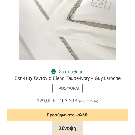
Σε απόθεμα
Σετ 4τμχ Σεντόνια Blend Taupe-Ivory – Guy Laroche
ΠΡΟΣΦΟΡΆ!
Original
Η
129,00
€
103,20
€
(συμπ.ΦΠΑ)
price
τρέχουσα
Προσθήκη στο καλάθι
was:
τιμή
129,00 €.
είναι:
Σύνοψη
103,20 €.