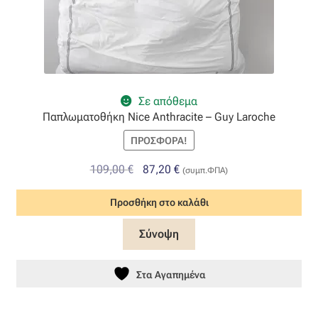
Σε απόθεμα
Παπλωματοθήκη Nice Anthracite – Guy Laroche
ΠΡΟΣΦΟΡΆ!
Original
Η
109,00
€
87,20
€
(συμπ.ΦΠΑ)
price
τρέχουσα
Προσθήκη στο καλάθι
was:
τιμή
109,00 €.
είναι:
Σύνοψη
87,20 €.
Στα Αγαπημένα