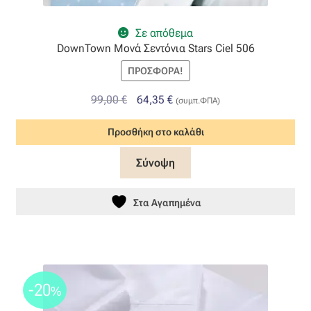
Όροι Χρήσης
Σε απόθεμα
DownTown Μονά Σεντόνια Stars Ciel 506
ΠΙΣΤΟΠΟΙΗΣΕΙΣ ΧΑΛΙΩΝ COLORE COLORI
ΠΡΟΣΦΟΡΆ!
Original
Η
99,00
€
64,35
€
Πληρωμές
(συμπ.ΦΠΑ)
price
τρέχουσα
Προσθήκη στο καλάθι
was:
τιμή
Ραντεβού
99,00 €.
είναι:
Σύνοψη
64,35 €.
Ταμείο
Στα Αγαπημένα
-20
%