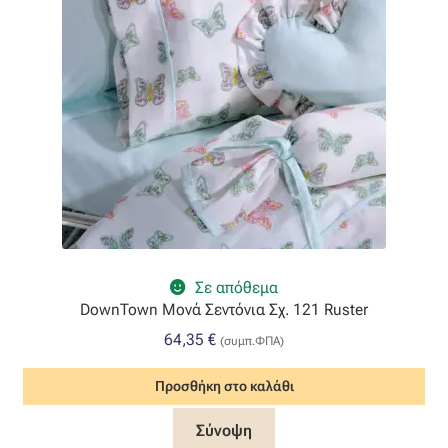
Επιστροφές
Η εταιρεία μας
Θάλασσα
Καλάθι
Κατάστημα
Λογαριασμός
Σε απόθεμα
DownTown Μονά Σεντόνια Σχ. 121 Ruster
Όλα τα υφάσματα
64,35
€
(συμπ.ΦΠΑ)
Black-out
Προσθήκη στο καλάθι
Αλκαντάρα
Σύνοψη