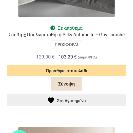
Σε απόθεμα
Σετ 3τμχ Παπλωματοθήκη Silky Anthracite – Guy Laroche
ΠΡΟΣΦΟΡΆ!
Original
Η
129,00
€
103,20
€
(συμπ.ΦΠΑ)
price
τρέχουσα
Προσθήκη στο καλάθι
was:
τιμή
129,00 €.
είναι:
Σύνοψη
103,20 €.
Στα Αγαπημένα