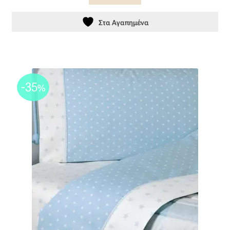
Ταφτάς (ταυτάς)
Στα Αγαπημένα
Ταφτάς μεταξωτός
Τζιν
-35
Τρεβίρα
%
Υφαντό
Φιλ-κουπέ
Φλάμα
Φόδρα
Ψάθα