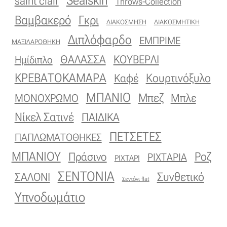
Sealskin
saint clair
Throws-Collection
Βαμβακερό
Γκρι
ΔΙΑΚΟΣΜΗΣΗ
ΔΙΑΚΟΣΜΗΤΙΚΗ
Διπλόφαρδο
ΕΜΠΡΙΜΕ
ΜΑΞΙΛΑΡΟΘΗΚΗ
ΚΟΥΒΕΡΛΙ
ΘΑΛΑΣΣΑ
Ημίδιπλο
ΚΡΕΒΑΤΟΚΑΜΑΡΑ
Κουρτινόξυλο
Καφέ
ΜΠΑΝΙΟ
Μπεζ
ΜΟΝΟΧΡΩΜΟ
Μπλε
Νίκελ Σατινέ
ΠΑΙΔΙΚΑ
ΠΕΤΣΕΤΕΣ
ΠΑΠΛΩΜΑΤΟΘΗΚΕΣ
ΜΠΑΝΙΟΥ
Πράσινο
Ροζ
ΡΙΧΤΑΡΙΑ
ΡΙΧΤΑΡΙ
ΣΕΝΤΟΝΙΑ
Συνθετικό
ΣΑΛΟΝΙ
Σεντόνι flat
Υπνοδωμάτιο