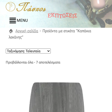
Απευθείας
Μετάβαση
μετάβαση
σε
στην
περιεχόμενο
MENU
πλοήγηση
Αρχική σελίδα
Προϊόντα με ετικέτα “Καπάκια
Αρχική
λεκάνης”
Blog
Compare
Sorted
Προβάλλονται όλα - 7 αποτελέσματα
by
Αγαπημένα
latest
Αποστολές
Επικοινωνία
Επιστροφές