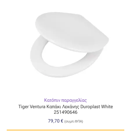
Ταφτάς (ταυτάς)
Ταφτάς μεταξωτός
Τζιν
Τρεβίρα
Υφαντό
Φιλ-κουπέ
Φλάμα
Κατόπιν παραγγελίας
Tiger Ventura Καπάκι Λεκάνης Duroplast White
Φόδρα
251490646
79,70
€
(συμπ.ΦΠΑ)
Ψάθα