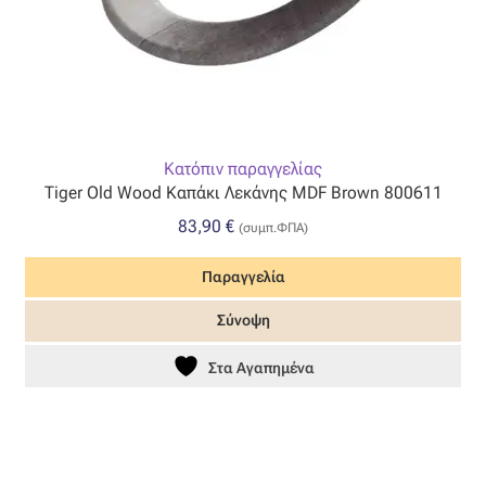
Οργάντζα διπλή
Οργάντζα με κέντημα
Οργάντζα με ταφτά
Κατόπιν παραγγελίας
Tiger Old Wood Καπάκι Λεκάνης MDF Brown 800611
Οργάντζα με φλοκ
83,90
€
(συμπ.ΦΠΑ)
Οργάντζα μεταξωτή
Παραγγελία
Σύνοψη
Οργάντζα ντεβορέ
Στα Αγαπημένα
Οργάντζα τσαλακωτή
Σενίλ