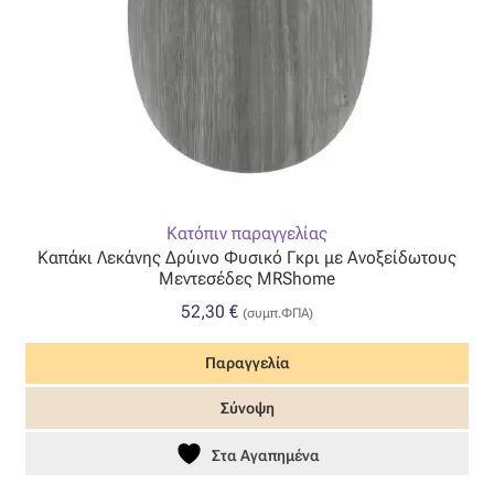
Η εταιρεία μας
Θάλασσα
Καλάθι
Κατάστημα
Κατόπιν παραγγελίας
Καπάκι Λεκάνης Δρύινο Φυσικό Γκρι με Ανοξείδωτους
Μεντεσέδες MRShome
Λογαριασμός
52,30
€
(συμπ.ΦΠΑ)
Όλα τα υφάσματα
Παραγγελία
Black-out
Σύνοψη
Στα Αγαπημένα
Αλκαντάρα