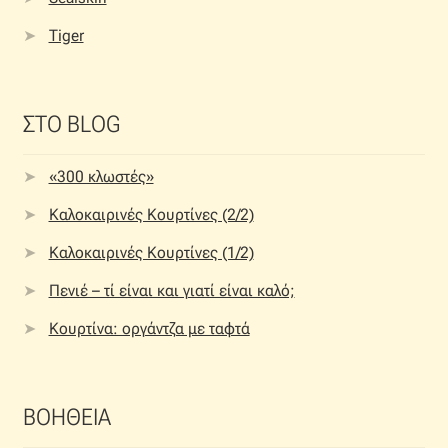
Tiger
ΣΤΟ BLOG
«300 κλωστές»
Καλοκαιρινές Κουρτίνες (2/2)
Καλοκαιρινές Κουρτίνες (1/2)
Πενιέ – τί είναι και γιατί είναι καλό;
Κουρτίνα: οργάντζα με ταφτά
ΒΟΗΘΕΙΑ