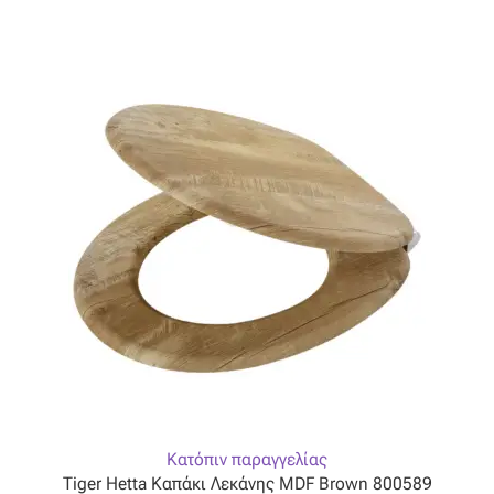
Βαμβακοσατέν
Βελούδο
Βελουτέ
Βουάλ
Γάζα
Γκρο
Δαντέλα
Δίχτυ
Κατόπιν παραγγελίας
Tiger Hetta Καπάκι Λεκάνης MDF Brown 800589