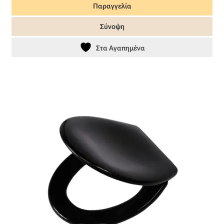
Παραγγελία
Όροι Χρήσης
Σύνοψη
ΠΙΣΤΟΠΟΙΗΣΕΙΣ ΧΑΛΙΩΝ COLORE COLORI
Στα Αγαπημένα
Πληρωμές
Ραντεβού
Ταμείο