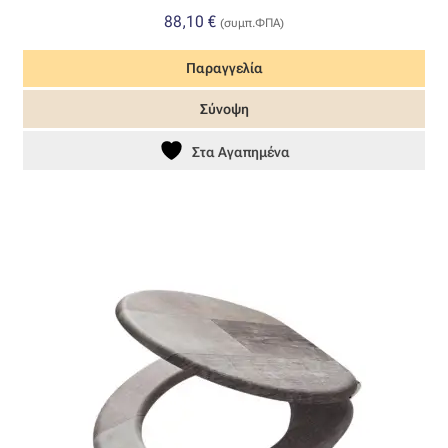
Επιπλόπανο
88,10
€
(συμπ.ΦΠΑ)
Ζακάρ
Παραγγελία
Καραβόπανο
Σύνοψη
Στα Αγαπημένα
Κρεπ
Λινό
Λονέτα
Μουσελίνα
Μπροκάρ
Οργάντζα