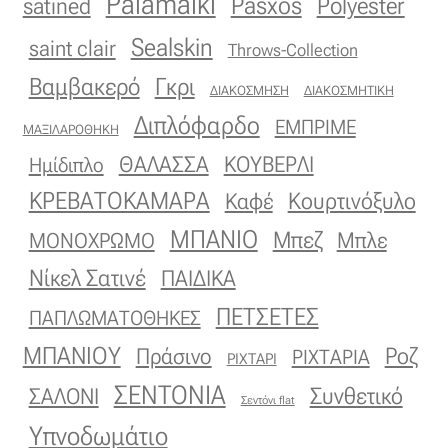
Palamaiki
Pasxos
Polyester
satined
Sealskin
saint clair
Throws-Collection
Βαμβακερό
Γκρι
ΔΙΑΚΟΣΜΗΣΗ
ΔΙΑΚΟΣΜΗΤΙΚΗ
Διπλόφαρδο
ΕΜΠΡΙΜΕ
ΜΑΞΙΛΑΡΟΘΗΚΗ
ΚΟΥΒΕΡΛΙ
ΘΑΛΑΣΣΑ
Ημίδιπλο
ΚΡΕΒΑΤΟΚΑΜΑΡΑ
Κουρτινόξυλο
Καφέ
ΜΠΑΝΙΟ
Μπεζ
ΜΟΝΟΧΡΩΜΟ
Μπλε
Νίκελ Σατινέ
ΠΑΙΔΙΚΑ
ΠΕΤΣΕΤΕΣ
ΠΑΠΛΩΜΑΤΟΘΗΚΕΣ
ΜΠΑΝΙΟΥ
Πράσινο
Ροζ
ΡΙΧΤΑΡΙΑ
ΡΙΧΤΑΡΙ
ΣΕΝΤΟΝΙΑ
Συνθετικό
ΣΑΛΟΝΙ
Σεντόνι flat
Υπνοδωμάτιο