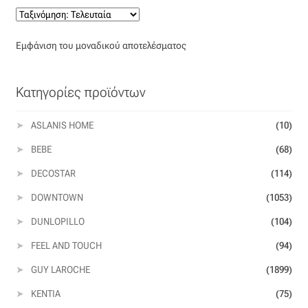
Βαμβακοσατέν
Εμφάνιση του μοναδικού αποτελέσματος
Βελούδο
Κατηγορίες προϊόντων
Βελουτέ
ASLANIS HOME
(10)
Βουάλ
BEBE
(68)
Γάζα
DECOSTAR
(114)
DOWNTOWN
(1053)
Γκρο
DUNLOPILLO
(104)
Δαντέλα
FEEL AND TOUCH
(94)
GUY LAROCHE
(1899)
Δίχτυ
KENTIA
(75)