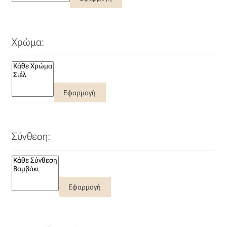
Ταφτάς (ταυτάς)
Ταφτάς μεταξωτός
Χρώμα:
Τζιν
Τρεβίρα
Εφαρμογή
Υφαντό
Σύνθεση:
Φιλ-κουπέ
Φλάμα
Εφαρμογή
Φόδρα
Ψάθα