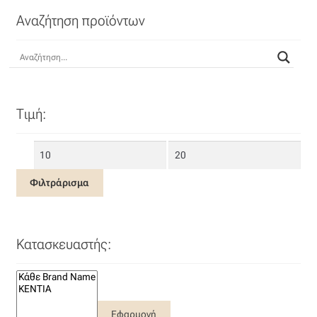
Αναζήτηση προϊόντων
Οργάντζα διπλή
Οργάντζα με κέντημα
Οργάντζα με ταφτά
Τιμή:
Οργάντζα με φλοκ
Ελάχιστη
Μέγιστη
Οργάντζα μεταξωτή
τιμή
τιμή
Φιλτράρισμα
Οργάντζα ντεβορέ
Κατασκευαστής:
Οργάντζα τσαλακωτή
Σενίλ
Εφαρμογή