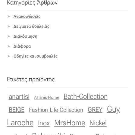
Κατηγορίες Άρθρων
Όροι Χρήσης
Ανακοινώσεις
Δείγματα δουλειάς
ΠΙΣΤΟΠΟΙΗΣΕΙΣ ΧΑΛΙΩΝ COLORE COLORI
Διακόσμηση
Πληρωμές
Διάφορα
Οδηγίες και συμβουλές
Ραντεβού
Ταμείο
Ετικέτες προϊόντος
Bath-Collection
anartisi
Aslanis Home
Guy
GREY
BEIGE
Fashion-Life-Collection
Laroche
MrsHome
Inox
Nickel