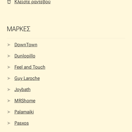
Κλείστε ραντεβού
⏰︎
ΜΑΡΚΕΣ
DownTown
Dunlopillo
Feel and Touch
Guy Laroche
Joybath
MRShome
Palamaiki
Pasxos