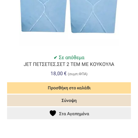
Η εταιρεία μας
Θάλασσα
Καλάθι
Σε απόθεμα
JET ΠΕΤΣΕΤΕΣ.ΣΕΤ 2 ΤΕΜ MΕ ΚΟΥΚΟΥΛΑ
Κατάστημα
18,00
€
(συμπ.ΦΠΑ)
Λογαριασμός
Προσθήκη στο καλάθι
Όλα τα υφάσματα
Σύνοψη
Black-out
Στα Αγαπημένα
Αλκαντάρα