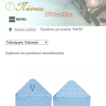
Απευθείας
Μετάβαση
μετάβαση
σε
στην
περιεχόμενο
MENU
πλοήγηση
Αρχική σελίδα
Προϊόντα με ετικέτα “ΚΑΠΑ”
Αρχική
Blog
Εμφάνιση του μοναδικού αποτελέσματος
Compare
Αγαπημένα
Αποστολές
Επικοινωνία
Επιστροφές