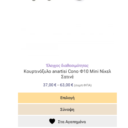
Έλεγχος διαθεσιμότητας
Κουρτινόξυλο anartisi Cono Φ10 Mini Νίκελ
Σατινέ
Price
37,00
€
–
63,00
€
(συμπ.ΦΠΑ)
range:
37,00 €
Επιλογή
through
Αυτό
Σύνοψη
63,00 €
το
προϊόν
Στα Αγαπημένα
έχει