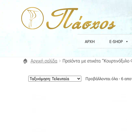
Απευθείας
Μετάβαση
μετάβαση
σε
στην
περιεχόμενο
πλοήγηση
ΑΡΧΗ
E-SHOP
Αρχική
Blog
Compare
Αγαπημένα
Αποστολές
Επικοινωνί
Αρχική σελίδα
Προϊόντα με ετικέτα “Κουρτινόξυλο
Όλα τα υφάσματα
Όροι Χρήσης
ΠΙΣΤΟΠΟΙΗΣΕΙΣ ΧΑΛΙΩ
Προβάλλονται όλα - 6 απ