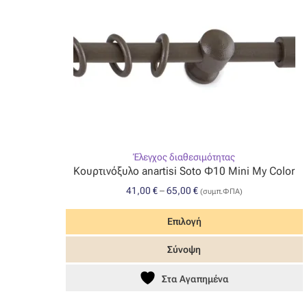
Έλεγχος διαθεσιμότητας
Κουρτινόξυλο anartisi Soto Φ10 Mini My Color
Price
41,00
€
–
65,00
€
(συμπ.ΦΠΑ)
range:
41,00 €
Επιλογή
through
Αυτό
Σύνοψη
65,00 €
το
προϊόν
Στα Αγαπημένα
έχει
πολλαπλές