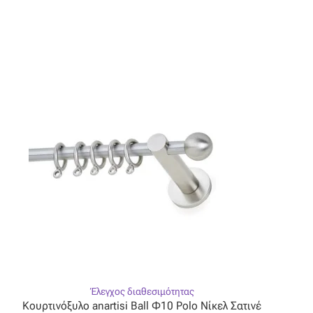
πολλαπλές
παραλλαγές.
Οι
επιλογές
μπορούν
να
επιλεγούν
στη
σελίδα
του
προϊόντος
Έλεγχος διαθεσιμότητας
Κουρτινόξυλο anartisi Ball Φ10 Polo Νίκελ Σατινέ