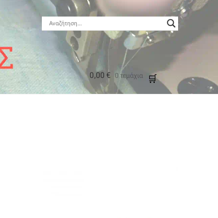
0,00
€
0 τεμάχια
μός