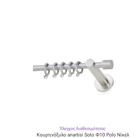
παραλλαγές.
Οι
επιλογές
μπορούν
να
επιλεγούν
στη
σελίδα
του
προϊόντος
Έλεγχος διαθεσιμότητας
Κουρτινόξυλο anartisi Soto Φ10 Polo Νίκελ