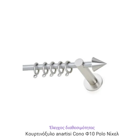
πολλαπλές
παραλλαγές.
Οι
επιλογές
μπορούν
να
επιλεγούν
στη
σελίδα
του
προϊόντος
Έλεγχος διαθεσιμότητας
Κουρτινόξυλο anartisi Cono Φ10 Polo Νίκελ