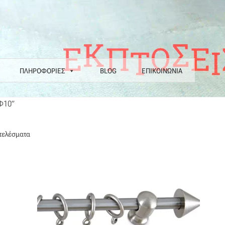
ΠΛΗΡΟΦΟΡΙΕΣ
BLOG
ΕΠΙΚΟΙΝΩΝΙΑ
α
Επιστροφές
Η εταιρεία μας
Θάλασσα
Καλάθι
Κατάστημα
Λογαριασ
 Φ10”
Ν COLORE COLORI
Πληρωμές
Ραντεβού
Ταμείο
Sorted
οτελέσματα
by
latest