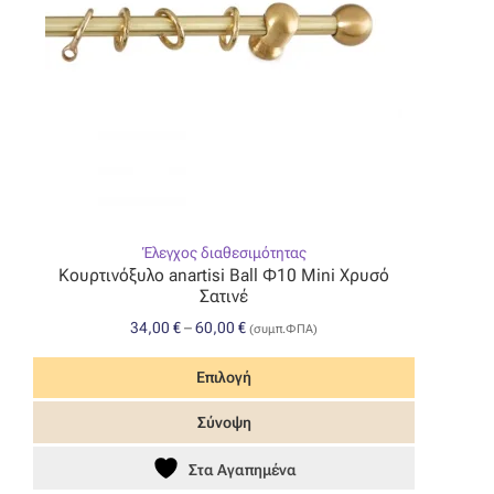
Έλεγχος διαθεσιμότητας
Κουρτινόξυλο anartisi Ball Φ10 Mini Χρυσό
Σατινέ
Price
34,00
€
–
60,00
€
(συμπ.ΦΠΑ)
range:
34,00 €
Επιλογή
through
Αυτό
Σύνοψη
60,00 €
το
προϊόν
Στα Αγαπημένα
έχει