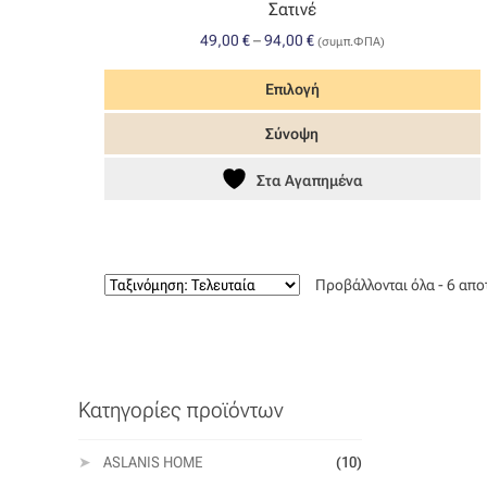
Σατινέ
Price
49,00
€
–
94,00
€
(συμπ.ΦΠΑ)
range:
49,00 €
Επιλογή
through
Αυτό
Σύνοψη
94,00 €
το
προϊόν
Στα Αγαπημένα
έχει
πολλαπλές
παραλλαγές.
Οι
Προβάλλονται όλα - 6 απ
επιλογές
μπορούν
να
επιλεγούν
στη
Κατηγορίες προϊόντων
σελίδα
του
προϊόντος
ASLANIS HOME
(10)