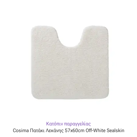
Ταφτάς (ταυτάς)
Ταφτάς μεταξωτός
Τζιν
Τρεβίρα
Υφαντό
Φιλ-κουπέ
Φλάμα
Φόδρα
Κατόπιν παραγγελίας
Cosima Πατάκι Λεκάνης 57x60cm Off-White Sealskin
Ψάθα