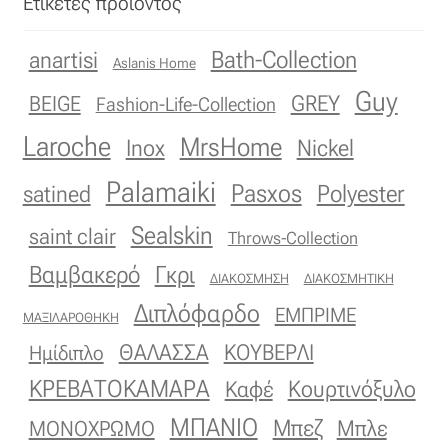
Ετικέτες προϊόντος
Bath-Collection
anartisi
Aslanis Home
Guy
GREY
BEIGE
Fashion-Life-Collection
Laroche
MrsHome
Inox
Nickel
Palamaiki
Pasxos
Polyester
satined
Sealskin
saint clair
Throws-Collection
Βαμβακερό
Γκρι
ΔΙΑΚΟΣΜΗΣΗ
ΔΙΑΚΟΣΜΗΤΙΚΗ
Διπλόφαρδο
ΕΜΠΡΙΜΕ
ΜΑΞΙΛΑΡΟΘΗΚΗ
ΚΟΥΒΕΡΛΙ
ΘΑΛΑΣΣΑ
Ημίδιπλο
ΚΡΕΒΑΤΟΚΑΜΑΡΑ
Κουρτινόξυλο
Καφέ
ΜΠΑΝΙΟ
Μπεζ
ΜΟΝΟΧΡΩΜΟ
Μπλε