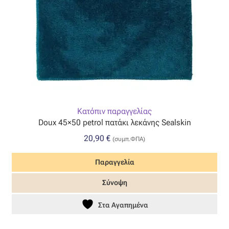
Οργάντζα διπλή
Οργάντζα με κέντημα
Οργάντζα με ταφτά
Οργάντζα με φλοκ
Κατόπιν παραγγελίας
Doux 45×50 petrol πατάκι λεκάνης Sealskin
Οργάντζα μεταξωτή
20,90
€
(συμπ.ΦΠΑ)
Οργάντζα ντεβορέ
Παραγγελία
Οργάντζα τσαλακωτή
Σύνοψη
Στα Αγαπημένα
Σενίλ