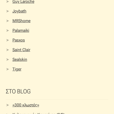
Guy Laroche
Joybath
MRShome
Palamaiki
Pasxos
Saint Clair
Sealskin
Tiger
ΣΤΟ BLOG
«300 κλωστές»