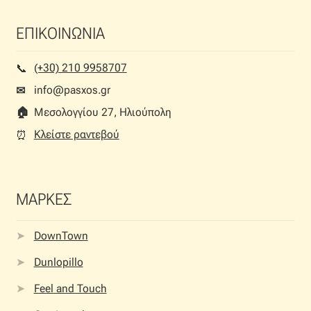
ΕΠΙΚΟΙΝΩΝΙΑ
(+30) 210 9958707
📞︎
info@pasxos.gr
✉
🏠︎
Μεσολογγίου 27, Ηλιούπολη
Κλείστε ραντεβού
⏰︎
ΜΑΡΚΕΣ
DownTown
Dunlopillo
Feel and Touch