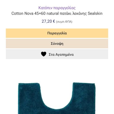
Επιπλόπανο
Κατόπιν παραγγελίας
Cotton Nova 45×60 natural πατάκι λεκάνης Sealskin
Ζακάρ
27,20
€
(συμπ.ΦΠΑ)
Καραβόπανο
Παραγγελία
Κρεπ
Σύνοψη
Στα Αγαπημένα
Λινό
Λονέτα
Μουσελίνα
Μπροκάρ
Οργάντζα