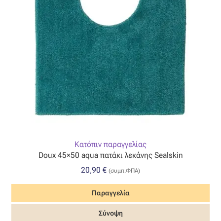
Η εταιρεία μας
Θάλασσα
Καλάθι
Κατάστημα
Λογαριασμός
Κατόπιν παραγγελίας
Doux 45×50 aqua πατάκι λεκάνης Sealskin
Όλα τα υφάσματα
20,90
€
(συμπ.ΦΠΑ)
Black-out
Παραγγελία
Αλκαντάρα
Σύνοψη