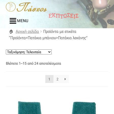
Απευθείας
Μετάβαση
μετάβαση
σε
στην
περιεχόμενο
MENU
πλοήγηση
Αρχική σελίδα
Προϊόντα με ετικέτα
Αρχική
“Προϊόντα>Πατάκια μπάνιου>Πατάκια λεκάνης”
Blog
Compare
Sorted
Βλέπετε 1–15 από 24 αποτελέσματα
by
Αγαπημένα
latest
1
2
Αποστολές
Επικοινωνία
Επιστροφές