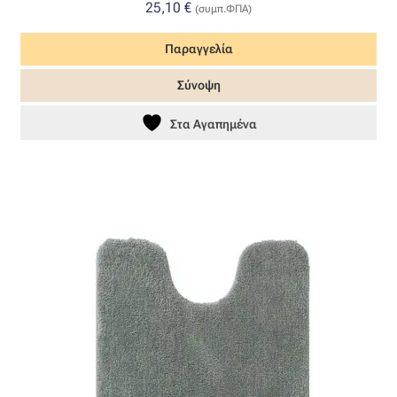
25,10
€
(συμπ.ΦΠΑ)
Όροι Χρήσης
Παραγγελία
ΠΙΣΤΟΠΟΙΗΣΕΙΣ ΧΑΛΙΩΝ COLORE COLORI
Σύνοψη
Στα Αγαπημένα
Πληρωμές
Ραντεβού
Ταμείο