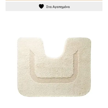
Βαμβακοσατέν
Στα Αγαπημένα
Βελούδο
Βελουτέ
Βουάλ
Γάζα
Γκρο
Δαντέλα
Δίχτυ