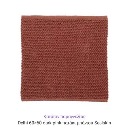
Ταφτάς (ταυτάς)
Ταφτάς μεταξωτός
Τζιν
Τρεβίρα
Υφαντό
Φιλ-κουπέ
Φλάμα
Φόδρα
Κατόπιν παραγγελίας
Delhi 60×60 dark pink πατάκι μπάνιου Sealskin
Ψάθα