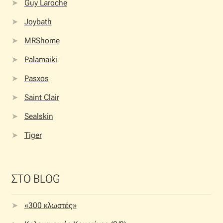
Guy Laroche
Joybath
MRShome
Palamaiki
Pasxos
Saint Clair
Sealskin
Tiger
ΣΤΟ BLOG
«300 κλωστές»