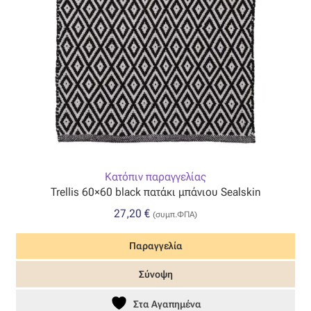
Κατόπιν παραγγελίας
Trellis 60×60 black πατάκι μπάνιου Sealskin
27,20
€
(συμπ.ΦΠΑ)
Παραγγελία
Σύνοψη
Στα Αγαπημένα