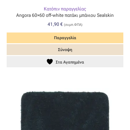
Επιπλόπανο
Κατόπιν παραγγελίας
Angora 60×60 off-white πατάκι μπάνιου Sealskin
Ζακάρ
41,90
€
(συμπ.ΦΠΑ)
Καραβόπανο
Παραγγελία
Κρεπ
Σύνοψη
Στα Αγαπημένα
Λινό
Λονέτα
Μουσελίνα
Μπροκάρ
Οργάντζα