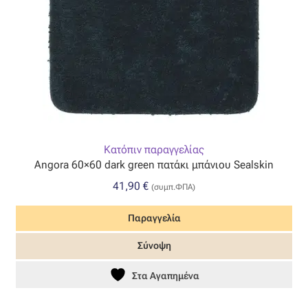
Οργάντζα διπλή
Οργάντζα με κέντημα
Οργάντζα με ταφτά
Οργάντζα με φλοκ
Κατόπιν παραγγελίας
Angora 60×60 dark green πατάκι μπάνιου Sealskin
Οργάντζα μεταξωτή
41,90
€
(συμπ.ΦΠΑ)
Οργάντζα ντεβορέ
Παραγγελία
Οργάντζα τσαλακωτή
Σύνοψη
Στα Αγαπημένα
Σενίλ