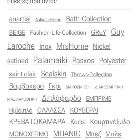
Ετικέτες προϊόντος
Bath-Collection
anartisi
Aslanis Home
Guy
GREY
BEIGE
Fashion-Life-Collection
Laroche
MrsHome
Inox
Nickel
Palamaiki
Pasxos
Polyester
satined
Sealskin
saint clair
Throws-Collection
Βαμβακερό
Γκρι
ΔΙΑΚΟΣΜΗΣΗ
ΔΙΑΚΟΣΜΗΤΙΚΗ
Διπλόφαρδο
ΕΜΠΡΙΜΕ
ΜΑΞΙΛΑΡΟΘΗΚΗ
ΚΟΥΒΕΡΛΙ
ΘΑΛΑΣΣΑ
Ημίδιπλο
ΚΡΕΒΑΤΟΚΑΜΑΡΑ
Κουρτινόξυλο
Καφέ
ΜΠΑΝΙΟ
Μπεζ
ΜΟΝΟΧΡΩΜΟ
Μπλε