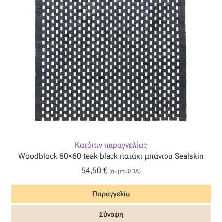
Η εταιρεία μας
Θάλασσα
Καλάθι
Κατάστημα
Λογαριασμός
Κατόπιν παραγγελίας
Woodblock 60×60 teak black πατάκι μπάνιου Sealskin
Όλα τα υφάσματα
54,50
€
(συμπ.ΦΠΑ)
Black-out
Παραγγελία
Αλκαντάρα
Σύνοψη