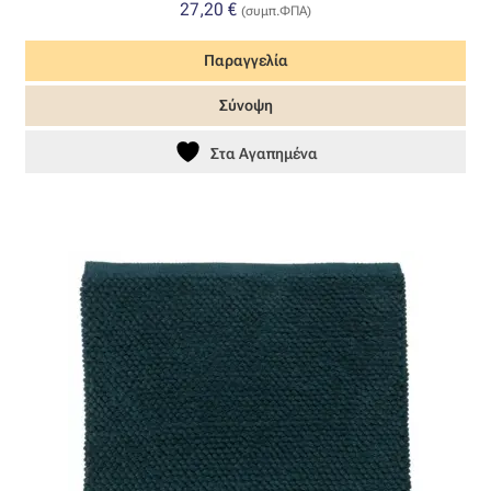
27,20
€
(συμπ.ΦΠΑ)
Όροι Χρήσης
Παραγγελία
ΠΙΣΤΟΠΟΙΗΣΕΙΣ ΧΑΛΙΩΝ COLORE COLORI
Σύνοψη
Στα Αγαπημένα
Πληρωμές
Ραντεβού
Ταμείο