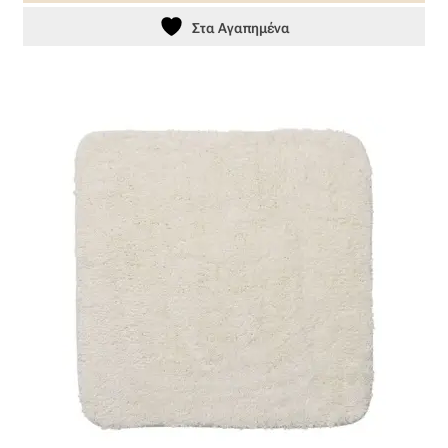
Βαμβακοσατέν
Στα Αγαπημένα
Βελούδο
Βελουτέ
Βουάλ
Γάζα
Γκρο
Δαντέλα
Δίχτυ