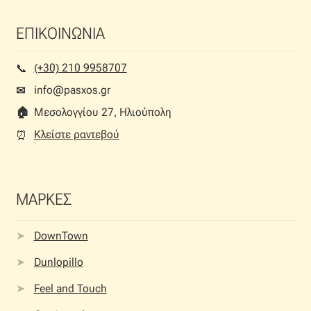
ΕΠΙΚΟΙΝΩΝΙΑ
(+30) 210 9958707
📞︎
info@pasxos.gr
✉
🏠︎
Μεσολογγίου 27, Ηλιούπολη
Κλείστε ραντεβού
⏰︎
ΜΑΡΚΕΣ
DownTown
Dunlopillo
Feel and Touch