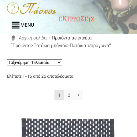
Απευθείας
Μετάβαση
μετάβαση
σε
στην
περιεχόμενο
MENU
πλοήγηση
Αρχική σελίδα
Προϊόντα με ετικέτα
Αρχική
“Προϊόντα>Πατάκια μπάνιου>Πατάκια τετράγωνα”
Blog
Compare
Sorted
Βλέπετε 1–15 από 26 αποτελέσματα
by
Αγαπημένα
latest
1
2
Αποστολές
Επικοινωνία
Επιστροφές