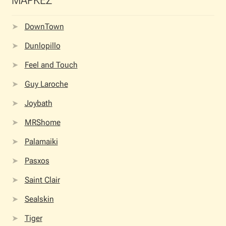
ΜΑΡΚΕΣ
DownTown
Dunlopillo
Feel and Touch
Guy Laroche
Joybath
MRShome
Palamaiki
Pasxos
Saint Clair
Sealskin
Tiger