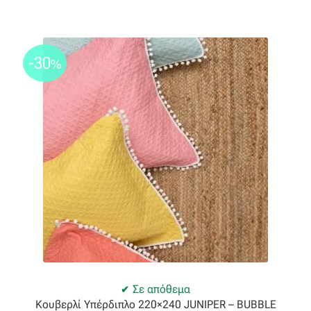
Βαμβακοσατέν
Βελούδο
-30
%
Βελουτέ
Βουάλ
Γάζα
Γκρο
Δαντέλα
Δίχτυ
Σε απόθεμα
Κουβερλί Υπέρδιπλο 220×240 JUNIPER – BUBBLE