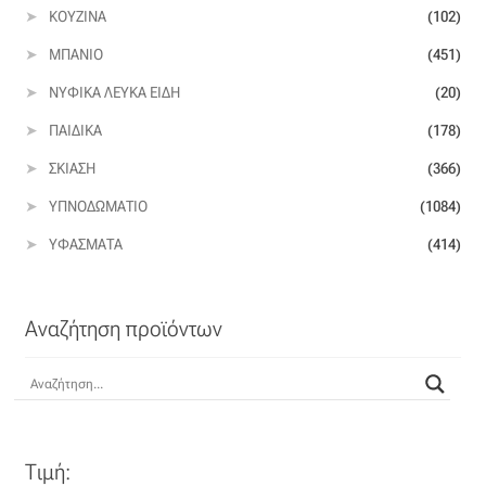
Ταφτάς (ταυτάς)
ΚΟΥΖΊΝΑ
(102)
ΜΠΆΝΙΟ
(451)
Ταφτάς μεταξωτός
ΝΥΦΙΚΆ ΛΕΥΚΆ ΕΊΔΗ
(20)
Τζιν
ΠΑΙΔΙΚΆ
(178)
ΣΚΊΑΣΗ
(366)
Τρεβίρα
ΥΠΝΟΔΩΜΆΤΙΟ
(1084)
Υφαντό
ΥΦΆΣΜΑΤΑ
(414)
Φιλ-κουπέ
Αναζήτηση προϊόντων
Φλάμα
Φόδρα
Ψάθα
Τιμή: