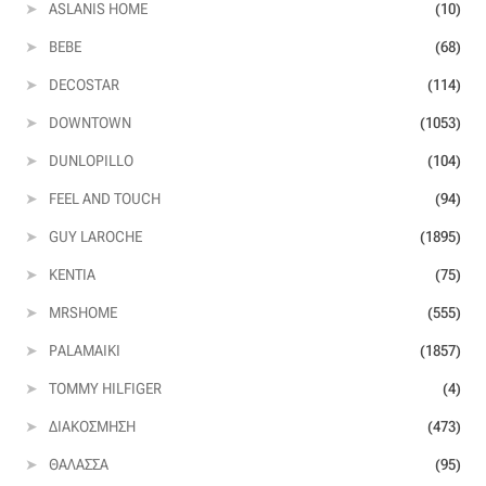
ASLANIS HOME
(10)
Οργάντζα διπλή
BEBE
(68)
DECOSTAR
(114)
Οργάντζα με κέντημα
DOWNTOWN
(1053)
Οργάντζα με ταφτά
DUNLOPILLO
(104)
FEEL AND TOUCH
(94)
Οργάντζα με φλοκ
GUY LAROCHE
(1895)
Οργάντζα μεταξωτή
KENTIA
(75)
MRSHOME
(555)
Οργάντζα ντεβορέ
PALAMAIKI
(1857)
Οργάντζα τσαλακωτή
TOMMY HILFIGER
(4)
ΔΙΑΚΌΣΜΗΣΗ
(473)
Σενίλ
ΘΆΛΑΣΣΑ
(95)