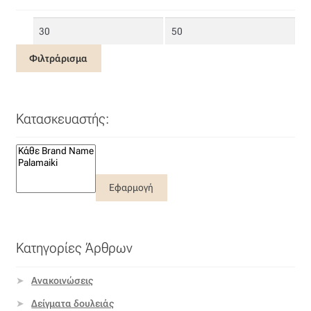
Όροι Χρήσης
Ελάχιστη
Μέγιστη
τιμή
τιμή
Φιλτράρισμα
ΠΙΣΤΟΠΟΙΗΣΕΙΣ ΧΑΛΙΩΝ COLORE COLORI
Πληρωμές
Κατασκευαστής:
Ραντεβού
Ταμείο
Εφαρμογή
Κατηγορίες Άρθρων
Ανακοινώσεις
Δείγματα δουλειάς