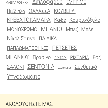
Διπλόφαρδο
ΕΜΠΡΙΜΕ
ΜΑΞΙΛΑΡΟΘΗΚΗ
Οργάντζα διπλή
ΚΟΥΒΕΡΛΙ
ΘΑΛΑΣΣΑ
Ημίδιπλο
ΚΡΕΒΑΤΟΚΑΜΑΡΑ
Κουρτινόξυλο
Καφέ
Οργάντζα με κέντημα
ΜΠΑΝΙΟ
Μπεζ
ΜΟΝΟΧΡΩΜΟ
Μπλε
Οργάντζα με ταφτά
Νίκελ Σατινέ
ΠΑΙΔΙΚΑ
Οργάντζα με φλοκ
ΠΕΤΣΕΤΕΣ
ΠΑΠΛΩΜΑΤΟΘΗΚΕΣ
ΜΠΑΝΙΟΥ
Πράσινο
Ροζ
ΡΙΧΤΑΡΙΑ
ΡΙΧΤΑΡΙ
Οργάντζα μεταξωτή
ΣΕΝΤΟΝΙΑ
Συνθετικό
ΣΑΛΟΝΙ
Σεντόνι flat
Οργάντζα ντεβορέ
Υπνοδωμάτιο
Οργάντζα τσαλακωτή
Σενίλ
ΑΚΟΛΟΥΘΗΣΤΕ ΜΑΣ