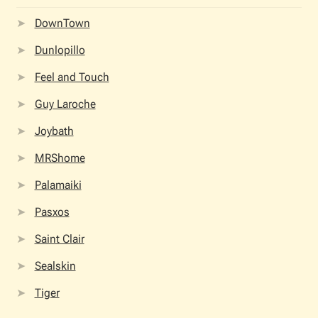
DownTown
Όροι Χρήσης
Dunlopillo
ΠΙΣΤΟΠΟΙΗΣΕΙΣ ΧΑΛΙΩΝ COLORE COLORI
Feel and Touch
Πληρωμές
Guy Laroche
Joybath
Ραντεβού
MRShome
Ταμείο
Palamaiki
Pasxos
Saint Clair
Sealskin
Tiger