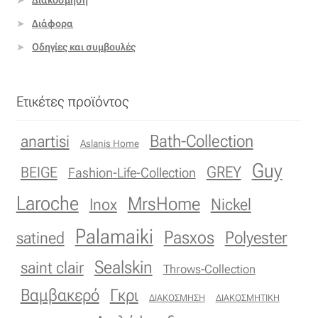
Επιπλόπανο
Διάφορα
Ζακάρ
Οδηγίες και συμβουλές
Καραβόπανο
Ετικέτες προϊόντος
Κρεπ
Bath-Collection
anartisi
Aslanis Home
Λινό
Guy
GREY
BEIGE
Fashion-Life-Collection
Λονέτα
Laroche
MrsHome
Inox
Nickel
Μουσελίνα
Palamaiki
Pasxos
Polyester
satined
Sealskin
saint clair
Μπροκάρ
Throws-Collection
Βαμβακερό
Γκρι
ΔΙΑΚΟΣΜΗΣΗ
ΔΙΑΚΟΣΜΗΤΙΚΗ
Οργάντζα