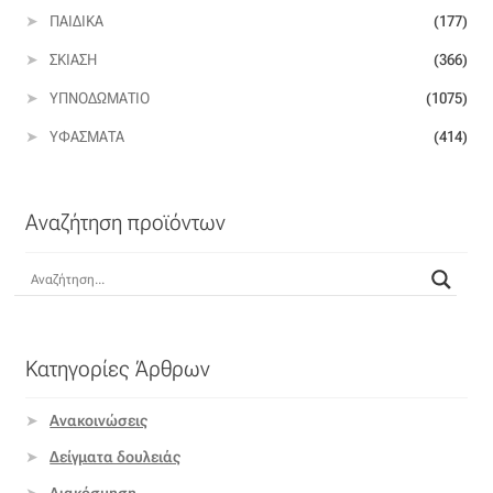
ΠΑΙΔΙΚΆ
(177)
Βαμβακοσατέν
ΣΚΊΑΣΗ
(366)
Βελούδο
ΥΠΝΟΔΩΜΆΤΙΟ
(1075)
ΥΦΆΣΜΑΤΑ
(414)
Βελουτέ
Βουάλ
Αναζήτηση προϊόντων
Γάζα
Γκρο
Κατηγορίες Άρθρων
Δαντέλα
Ανακοινώσεις
Δίχτυ
Δείγματα δουλειάς
Διακόσμηση