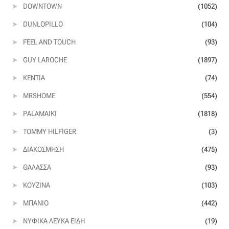
DOWNTOWN
(1052)
DUNLOPILLO
(104)
Η εταιρεία μας
FEEL AND TOUCH
(93)
Θάλασσα
GUY LAROCHE
(1897)
KENTIA
(74)
Καλάθι
MRSHOME
(554)
Κατάστημα
PALAMAIKI
(1818)
TOMMY HILFIGER
(3)
Λογαριασμός
ΔΙΑΚΌΣΜΗΣΗ
(475)
Όλα τα υφάσματα
ΘΆΛΑΣΣΑ
(93)
ΚΟΥΖΊΝΑ
(103)
Black-out
ΜΠΆΝΙΟ
(442)
Αλκαντάρα
ΝΥΦΙΚΆ ΛΕΥΚΆ ΕΊΔΗ
(19)