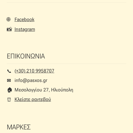
Ταφτάς (ταυτάς)
Ταφτάς μεταξωτός
🌐
Facebook
📸
Instagram
Τζιν
Τρεβίρα
ΕΠΙΚΟΙΝΩΝΙΑ
Υφαντό
(+30) 210 9958707
📞︎
info@pasxos.gr
✉
Φιλ-κουπέ
🏠︎
Μεσολογγίου 27, Ηλιούπολη
Φλάμα
Κλείστε ραντεβού
⏰︎
Φόδρα
ΜΑΡΚΕΣ
Ψάθα