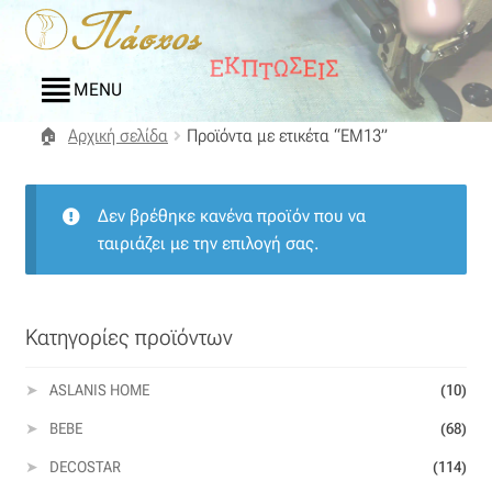
Απευθείας
Μετάβαση
μετάβαση
σε
στην
περιεχόμενο
MENU
πλοήγηση
Αρχική σελίδα
Προϊόντα με ετικέτα “EM13”
Αρχική
Blog
Δεν βρέθηκε κανένα προϊόν που να
ταιριάζει με την επιλογή σας.
Compare
Αγαπημένα
Κατηγορίες προϊόντων
Αποστολές
ASLANIS HOME
(10)
BEBE
(68)
Επικοινωνία
DECOSTAR
(114)
Επιστροφές