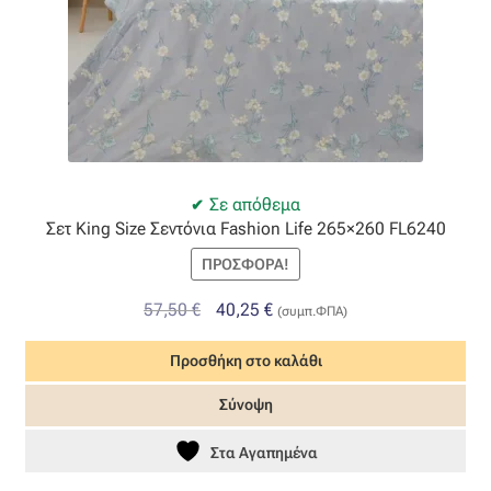
Η εταιρεία μας
Θάλασσα
Καλάθι
Σε απόθεμα
Σετ King Size Σεντόνια Fashion Life 265×260 FL6240
Κατάστημα
ΠΡΟΣΦΟΡΆ!
Λογαριασμός
Original
Η
57,50
€
40,25
€
(συμπ.ΦΠΑ)
price
τρέχουσα
Όλα τα υφάσματα
Προσθήκη στο καλάθι
was:
τιμή
57,50 €.
είναι:
Black-out
Σύνοψη
40,25 €.
Στα Αγαπημένα
Αλκαντάρα