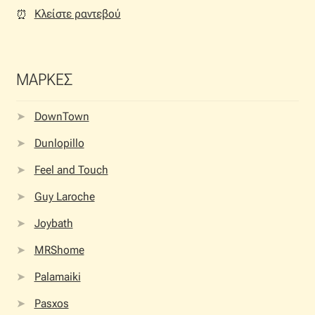
Κλείστε ραντεβού
⏰︎
ΜΑΡΚΕΣ
DownTown
Dunlopillo
Feel and Touch
Guy Laroche
Joybath
MRShome
Palamaiki
Pasxos