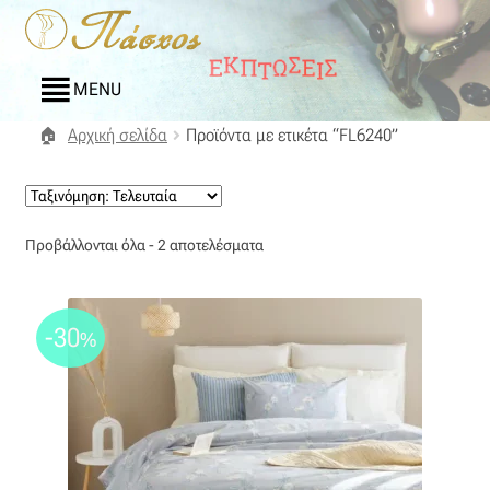
Απευθείας
Μετάβαση
μετάβαση
σε
στην
περιεχόμενο
MENU
πλοήγηση
Αρχική σελίδα
Προϊόντα με ετικέτα “FL6240”
Αρχική
Blog
Sorted
Προβάλλονται όλα - 2 αποτελέσματα
Compare
by
latest
Αγαπημένα
-30
%
Αποστολές
Επικοινωνία
Επιστροφές