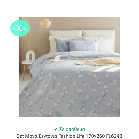
Βαμβακοσατέν
Βελούδο
-30
%
Βελουτέ
Βουάλ
Γάζα
Γκρο
Δαντέλα
Δίχτυ
Σε απόθεμα
Σετ Μονά Σεντόνια Fashion Life 170×260 FL6240