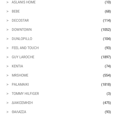
ASLANIS HOME
(10)
Οργάντζα διπλή
BEBE
(68)
DECOSTAR
(114)
Οργάντζα με κέντημα
DOWNTOWN
(1052)
Οργάντζα με ταφτά
DUNLOPILLO
(104)
FEEL AND TOUCH
(93)
Οργάντζα με φλοκ
GUY LAROCHE
(1897)
Οργάντζα μεταξωτή
KENTIA
(74)
MRSHOME
(554)
Οργάντζα ντεβορέ
PALAMAIKI
(1818)
Οργάντζα τσαλακωτή
TOMMY HILFIGER
(3)
ΔΙΑΚΌΣΜΗΣΗ
(475)
Σενίλ
ΘΆΛΑΣΣΑ
(93)