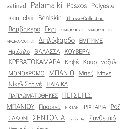
Palamaiki
Pasxos
Polyester
satined
Sealskin
saint clair
Throws-Collection
Βαμβακερό
Γκρι
ΔΙΑΚΟΣΜΗΣΗ
ΔΙΑΚΟΣΜΗΤΙΚΗ
Διπλόφαρδο
ΕΜΠΡΙΜΕ
ΜΑΞΙΛΑΡΟΘΗΚΗ
ΚΟΥΒΕΡΛΙ
ΘΑΛΑΣΣΑ
Ημίδιπλο
ΚΡΕΒΑΤΟΚΑΜΑΡΑ
Κουρτινόξυλο
Καφέ
ΜΠΑΝΙΟ
Μπεζ
ΜΟΝΟΧΡΩΜΟ
Μπλε
Νίκελ Σατινέ
ΠΑΙΔΙΚΑ
ΠΕΤΣΕΤΕΣ
ΠΑΠΛΩΜΑΤΟΘΗΚΕΣ
ΜΠΑΝΙΟΥ
Πράσινο
Ροζ
ΡΙΧΤΑΡΙΑ
ΡΙΧΤΑΡΙ
ΣΕΝΤΟΝΙΑ
Συνθετικό
ΣΑΛΟΝΙ
Σεντόνι flat