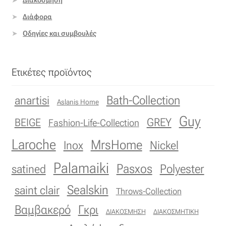
Επιπλόπανο
Διάφορα
Ζακάρ
Οδηγίες και συμβουλές
Καραβόπανο
Ετικέτες προϊόντος
Κρεπ
Bath-Collection
anartisi
Aslanis Home
Λινό
Guy
GREY
BEIGE
Fashion-Life-Collection
Λονέτα
Laroche
MrsHome
Inox
Nickel
Μουσελίνα
Palamaiki
Pasxos
Polyester
satined
Sealskin
saint clair
Μπροκάρ
Throws-Collection
Βαμβακερό
Γκρι
ΔΙΑΚΟΣΜΗΣΗ
ΔΙΑΚΟΣΜΗΤΙΚΗ
Οργάντζα