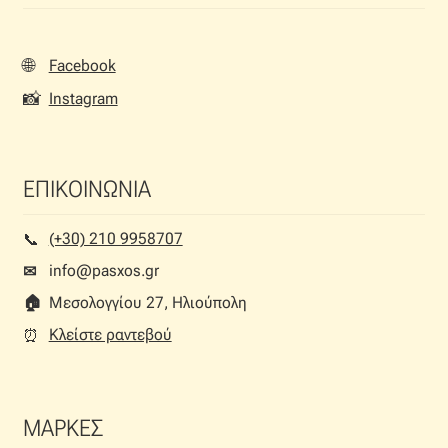
Ταφτάς (ταυτάς)
Ταφτάς μεταξωτός
🌐
Facebook
📸
Instagram
Τζιν
Τρεβίρα
ΕΠΙΚΟΙΝΩΝΙΑ
Υφαντό
(+30) 210 9958707
📞︎
info@pasxos.gr
✉
Φιλ-κουπέ
🏠︎
Μεσολογγίου 27, Ηλιούπολη
Φλάμα
Κλείστε ραντεβού
⏰︎
Φόδρα
ΜΑΡΚΕΣ
Ψάθα