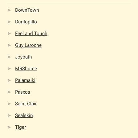
DownTown
Όροι Χρήσης
Dunlopillo
ΠΙΣΤΟΠΟΙΗΣΕΙΣ ΧΑΛΙΩΝ COLORE COLORI
Feel and Touch
Πληρωμές
Guy Laroche
Joybath
Ραντεβού
MRShome
Ταμείο
Palamaiki
Pasxos
Saint Clair
Sealskin
Tiger