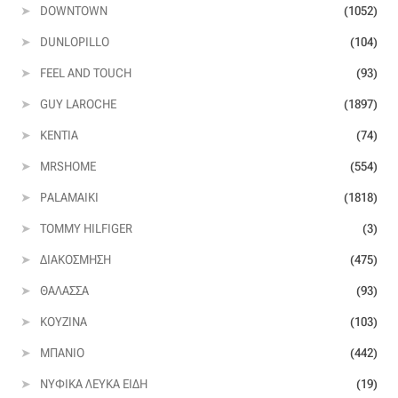
DOWNTOWN
(1052)
DUNLOPILLO
(104)
Η εταιρεία μας
FEEL AND TOUCH
(93)
Θάλασσα
GUY LAROCHE
(1897)
KENTIA
(74)
Καλάθι
MRSHOME
(554)
Κατάστημα
PALAMAIKI
(1818)
TOMMY HILFIGER
(3)
Λογαριασμός
ΔΙΑΚΌΣΜΗΣΗ
(475)
Όλα τα υφάσματα
ΘΆΛΑΣΣΑ
(93)
ΚΟΥΖΊΝΑ
(103)
Black-out
ΜΠΆΝΙΟ
(442)
Αλκαντάρα
ΝΥΦΙΚΆ ΛΕΥΚΆ ΕΊΔΗ
(19)