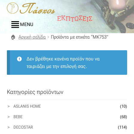
Απευθείας
Μετάβαση
μετάβαση
σε
στην
περιεχόμενο
MENU
πλοήγηση
Αρχική σελίδα
Προϊόντα με ετικέτα “MK753”
Αρχική
Blog
Δεν βρέθηκε κανένα προϊόν που να
ταιριάζει με την επιλογή σας.
Compare
Αγαπημένα
Κατηγορίες προϊόντων
Αποστολές
ASLANIS HOME
(10)
BEBE
(68)
Επικοινωνία
DECOSTAR
(114)
Επιστροφές