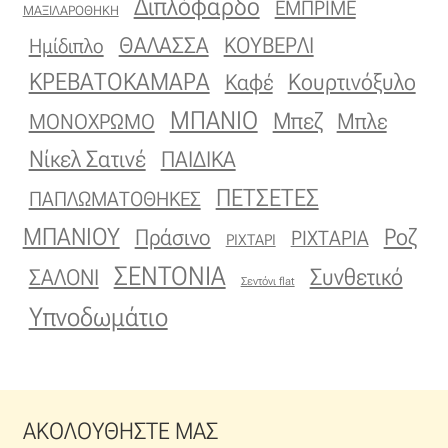
Διπλόφαρδο
ΕΜΠΡΙΜΕ
ΜΑΞΙΛΑΡΟΘΗΚΗ
Οργάντζα διπλή
ΚΟΥΒΕΡΛΙ
ΘΑΛΑΣΣΑ
Ημίδιπλο
ΚΡΕΒΑΤΟΚΑΜΑΡΑ
Κουρτινόξυλο
Καφέ
Οργάντζα με κέντημα
ΜΠΑΝΙΟ
Μπεζ
ΜΟΝΟΧΡΩΜΟ
Μπλε
Οργάντζα με ταφτά
Νίκελ Σατινέ
ΠΑΙΔΙΚΑ
Οργάντζα με φλοκ
ΠΕΤΣΕΤΕΣ
ΠΑΠΛΩΜΑΤΟΘΗΚΕΣ
ΜΠΑΝΙΟΥ
Πράσινο
Ροζ
ΡΙΧΤΑΡΙΑ
ΡΙΧΤΑΡΙ
Οργάντζα μεταξωτή
ΣΕΝΤΟΝΙΑ
Συνθετικό
ΣΑΛΟΝΙ
Σεντόνι flat
Οργάντζα ντεβορέ
Υπνοδωμάτιο
Οργάντζα τσαλακωτή
Σενίλ
ΑΚΟΛΟΥΘΗΣΤΕ ΜΑΣ