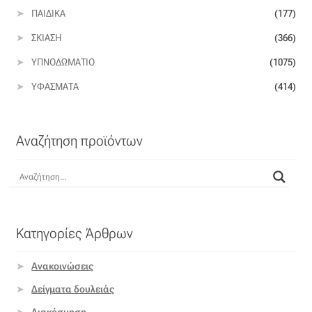
ΠΑΙΔΙΚΆ
(177)
Βαμβακοσατέν
ΣΚΊΑΣΗ
(366)
Βελούδο
ΥΠΝΟΔΩΜΆΤΙΟ
(1075)
ΥΦΆΣΜΑΤΑ
(414)
Βελουτέ
Βουάλ
Αναζήτηση προϊόντων
Γάζα
Γκρο
Κατηγορίες Άρθρων
Δαντέλα
Ανακοινώσεις
Δίχτυ
Δείγματα δουλειάς
Διακόσμηση