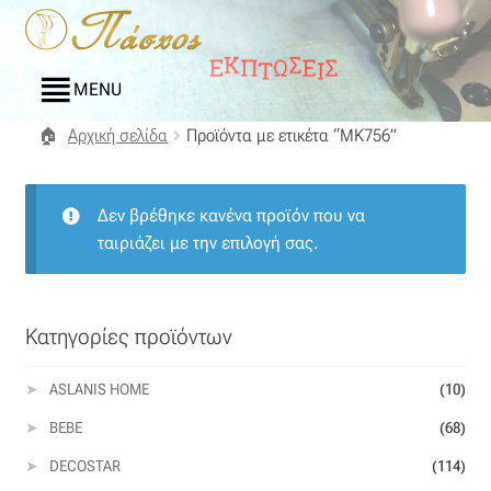
Απευθείας
Μετάβαση
μετάβαση
σε
στην
περιεχόμενο
MENU
πλοήγηση
Αρχική σελίδα
Προϊόντα με ετικέτα “MK756”
Αρχική
Blog
Δεν βρέθηκε κανένα προϊόν που να
ταιριάζει με την επιλογή σας.
Compare
Αγαπημένα
Κατηγορίες προϊόντων
Αποστολές
ASLANIS HOME
(10)
BEBE
(68)
Επικοινωνία
DECOSTAR
(114)
Επιστροφές