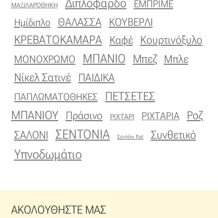
Διπλόφαρδο
ΕΜΠΡΙΜΕ
ΜΑΞΙΛΑΡΟΘΗΚΗ
Οργάντζα διπλή
ΚΟΥΒΕΡΛΙ
ΘΑΛΑΣΣΑ
Ημίδιπλο
ΚΡΕΒΑΤΟΚΑΜΑΡΑ
Κουρτινόξυλο
Καφέ
Οργάντζα με κέντημα
ΜΠΑΝΙΟ
Μπεζ
ΜΟΝΟΧΡΩΜΟ
Μπλε
Οργάντζα με ταφτά
Νίκελ Σατινέ
ΠΑΙΔΙΚΑ
Οργάντζα με φλοκ
ΠΕΤΣΕΤΕΣ
ΠΑΠΛΩΜΑΤΟΘΗΚΕΣ
ΜΠΑΝΙΟΥ
Πράσινο
Ροζ
ΡΙΧΤΑΡΙΑ
ΡΙΧΤΑΡΙ
Οργάντζα μεταξωτή
ΣΕΝΤΟΝΙΑ
Συνθετικό
ΣΑΛΟΝΙ
Σεντόνι flat
Οργάντζα ντεβορέ
Υπνοδωμάτιο
Οργάντζα τσαλακωτή
Σενίλ
ΑΚΟΛΟΥΘΗΣΤΕ ΜΑΣ