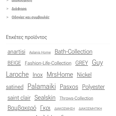
Επιπλόπανο
Διάφορα
Ζακάρ
Οδηγίες και συμβουλές
Καραβόπανο
Ετικέτες προϊόντος
Κρεπ
Bath-Collection
anartisi
Aslanis Home
Λινό
Guy
GREY
BEIGE
Fashion-Life-Collection
Λονέτα
Laroche
MrsHome
Inox
Nickel
Μουσελίνα
Palamaiki
Pasxos
Polyester
satined
Sealskin
saint clair
Μπροκάρ
Throws-Collection
Βαμβακερό
Γκρι
ΔΙΑΚΟΣΜΗΣΗ
ΔΙΑΚΟΣΜΗΤΙΚΗ
Οργάντζα