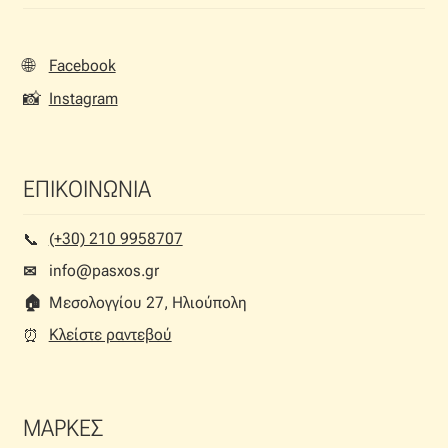
Ταφτάς (ταυτάς)
Ταφτάς μεταξωτός
🌐
Facebook
📸
Instagram
Τζιν
Τρεβίρα
ΕΠΙΚΟΙΝΩΝΙΑ
Υφαντό
(+30) 210 9958707
📞︎
info@pasxos.gr
✉
Φιλ-κουπέ
🏠︎
Μεσολογγίου 27, Ηλιούπολη
Φλάμα
Κλείστε ραντεβού
⏰︎
Φόδρα
ΜΑΡΚΕΣ
Ψάθα