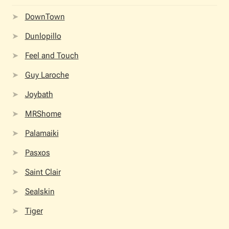
DownTown
Όροι Χρήσης
Dunlopillo
ΠΙΣΤΟΠΟΙΗΣΕΙΣ ΧΑΛΙΩΝ COLORE COLORI
Feel and Touch
Πληρωμές
Guy Laroche
Joybath
Ραντεβού
MRShome
Ταμείο
Palamaiki
Pasxos
Saint Clair
Sealskin
Tiger