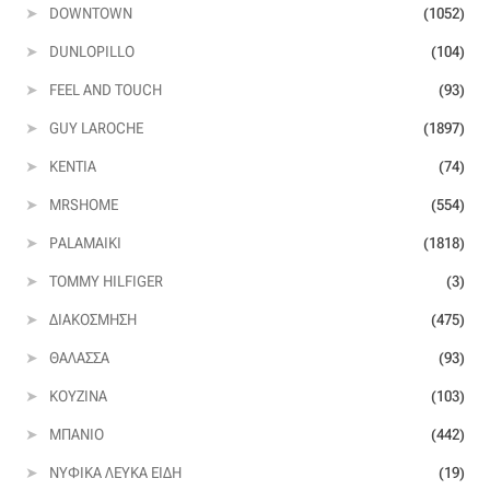
DOWNTOWN
(1052)
DUNLOPILLO
(104)
Η εταιρεία μας
FEEL AND TOUCH
(93)
Θάλασσα
GUY LAROCHE
(1897)
KENTIA
(74)
Καλάθι
MRSHOME
(554)
Κατάστημα
PALAMAIKI
(1818)
TOMMY HILFIGER
(3)
Λογαριασμός
ΔΙΑΚΌΣΜΗΣΗ
(475)
Όλα τα υφάσματα
ΘΆΛΑΣΣΑ
(93)
ΚΟΥΖΊΝΑ
(103)
Black-out
ΜΠΆΝΙΟ
(442)
Αλκαντάρα
ΝΥΦΙΚΆ ΛΕΥΚΆ ΕΊΔΗ
(19)