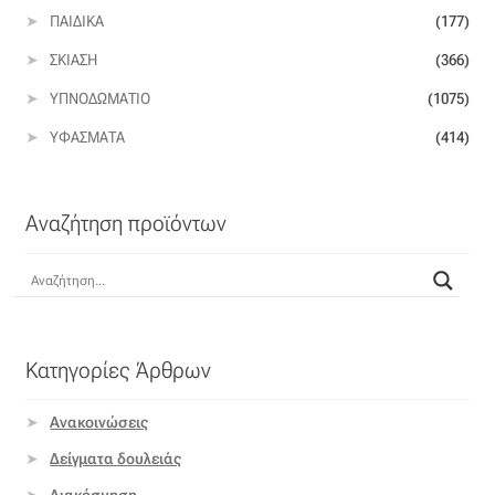
ΠΑΙΔΙΚΆ
(177)
Βαμβακοσατέν
ΣΚΊΑΣΗ
(366)
Βελούδο
ΥΠΝΟΔΩΜΆΤΙΟ
(1075)
ΥΦΆΣΜΑΤΑ
(414)
Βελουτέ
Βουάλ
Αναζήτηση προϊόντων
Γάζα
Γκρο
Κατηγορίες Άρθρων
Δαντέλα
Ανακοινώσεις
Δίχτυ
Δείγματα δουλειάς
Διακόσμηση