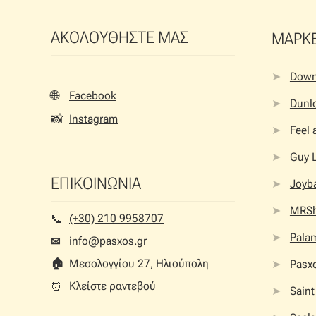
ΑΚΟΛΟΥΘΗΣΤΕ ΜΑΣ
ΜΑΡΚ
Dow
🌐
Facebook
Dunlo
📸
Instagram
Feel
Guy 
ΕΠΙΚΟΙΝΩΝΙΑ
Joyb
MRS
(+30) 210 9958707
📞︎
Palam
info@pasxos.gr
✉
🏠︎
Μεσολογγίου 27, Ηλιούπολη
Pasx
Κλείστε ραντεβού
⏰︎
Saint