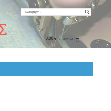
0,00
€
0 τεμάχια
μός