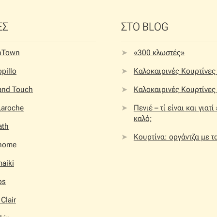
ΕΣ
ΣΤΟ BLOG
nTown
«300 κλωστές»
pillo
Καλοκαιρινές Κουρτίνες 
 and Touch
Καλοκαιρινές Κουρτίνες 
Laroche
Πενιέ – τί είναι και γιατί
καλό;
ath
Κουρτίνα: οργάντζα με τ
home
aiki
os
 Clair