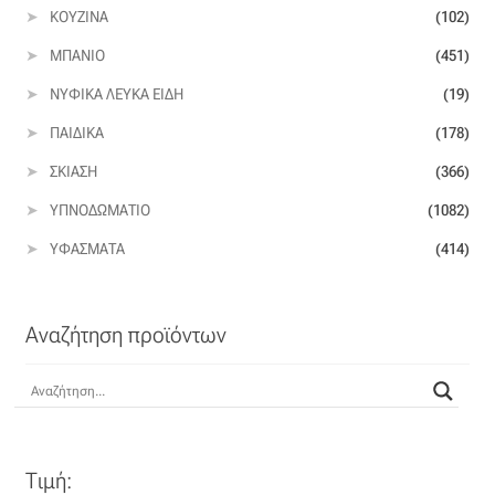
Ταφτάς (ταυτάς)
ΚΟΥΖΊΝΑ
(102)
ΜΠΆΝΙΟ
(451)
Ταφτάς μεταξωτός
ΝΥΦΙΚΆ ΛΕΥΚΆ ΕΊΔΗ
(19)
Τζιν
ΠΑΙΔΙΚΆ
(178)
ΣΚΊΑΣΗ
(366)
Τρεβίρα
ΥΠΝΟΔΩΜΆΤΙΟ
(1082)
Υφαντό
ΥΦΆΣΜΑΤΑ
(414)
Φιλ-κουπέ
Αναζήτηση προϊόντων
Φλάμα
Φόδρα
Ψάθα
Τιμή: