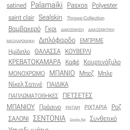
Palamaiki
Pasxos
Polyester
satined
Sealskin
saint clair
Throws-Collection
Βαμβακερό
Γκρι
ΔΙΑΚΟΣΜΗΣΗ
ΔΙΑΚΟΣΜΗΤΙΚΗ
Διπλόφαρδο
ΕΜΠΡΙΜΕ
ΜΑΞΙΛΑΡΟΘΗΚΗ
ΚΟΥΒΕΡΛΙ
ΘΑΛΑΣΣΑ
Ημίδιπλο
ΚΡΕΒΑΤΟΚΑΜΑΡΑ
Κουρτινόξυλο
Καφέ
ΜΠΑΝΙΟ
Μπεζ
ΜΟΝΟΧΡΩΜΟ
Μπλε
Νίκελ Σατινέ
ΠΑΙΔΙΚΑ
ΠΕΤΣΕΤΕΣ
ΠΑΠΛΩΜΑΤΟΘΗΚΕΣ
ΜΠΑΝΙΟΥ
Πράσινο
Ροζ
ΡΙΧΤΑΡΙΑ
ΡΙΧΤΑΡΙ
ΣΕΝΤΟΝΙΑ
Συνθετικό
ΣΑΛΟΝΙ
Σεντόνι flat