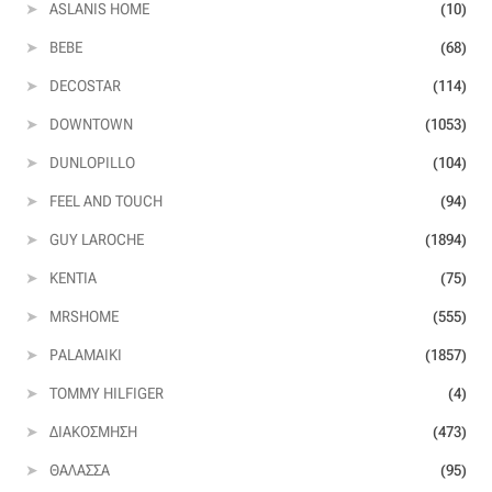
ASLANIS HOME
(10)
Οργάντζα διπλή
BEBE
(68)
DECOSTAR
(114)
Οργάντζα με κέντημα
DOWNTOWN
(1053)
Οργάντζα με ταφτά
DUNLOPILLO
(104)
FEEL AND TOUCH
(94)
Οργάντζα με φλοκ
GUY LAROCHE
(1894)
Οργάντζα μεταξωτή
KENTIA
(75)
MRSHOME
(555)
Οργάντζα ντεβορέ
PALAMAIKI
(1857)
Οργάντζα τσαλακωτή
TOMMY HILFIGER
(4)
ΔΙΑΚΌΣΜΗΣΗ
(473)
Σενίλ
ΘΆΛΑΣΣΑ
(95)