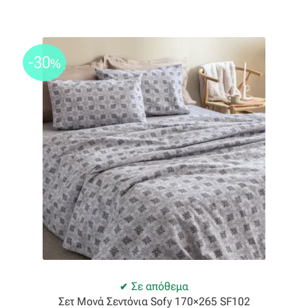
Βαμβακοσατέν
Βελούδο
-30
%
Βελουτέ
Βουάλ
Γάζα
Γκρο
Δαντέλα
Δίχτυ
Σε απόθεμα
Σετ Μονά Σεντόνια Sofy 170×265 SF102