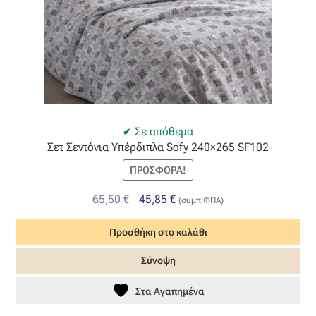
Η εταιρεία μας
Θάλασσα
Καλάθι
Σε απόθεμα
Σετ Σεντόνια Υπέρδιπλα Sofy 240×265 SF102
Κατάστημα
ΠΡΟΣΦΟΡΆ!
Λογαριασμός
Original
Η
65,50
€
45,85
€
(συμπ.ΦΠΑ)
price
τρέχουσα
Όλα τα υφάσματα
Προσθήκη στο καλάθι
was:
τιμή
65,50 €.
είναι:
Black-out
Σύνοψη
45,85 €.
Στα Αγαπημένα
Αλκαντάρα