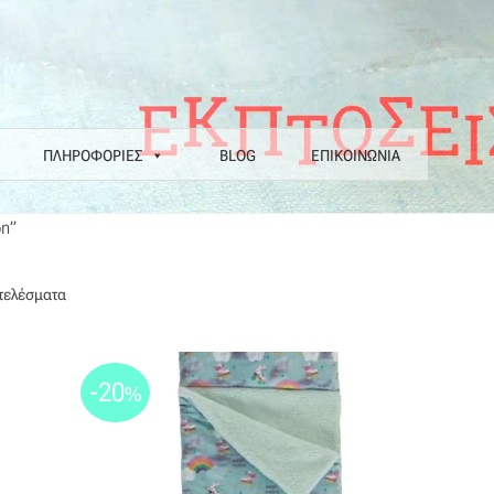
ΠΛΗΡΟΦΟΡΙΕΣ
BLOG
ΕΠΙΚΟΙΝΩΝΙΑ
α
Επιστροφές
Η εταιρεία μας
Θάλασσα
Καλάθι
Κατάστημα
Λογαριασ
on”
Ν COLORE COLORI
Πληρωμές
Ραντεβού
Ταμείο
Sorted
οτελέσματα
by
latest
-20
%