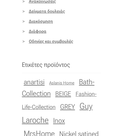
Ανακοινώσεις
Δείγματα δουλειάς
Διακόσμηση
Διάφορα
Οδηγίες και συμβουλές
Ετικέτες προϊόντος
Bath-
anartisi
Aslanis Home
Collection
BEIGE
Fashion-
Guy
GREY
Life-Collection
Laroche
Inox
MrsHome
Nickel satined