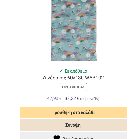
Σε απόθεμα
Υπνόσακος 60×130 WAB102
ΠΡΟΣΦΟΡΆ!
Original
Η
47,90
€
38,32
€
(συμπ.ΦΠΑ)
price
τρέχουσα
was:
τιμή
Προσθήκη στο καλάθι
47,90 €.
είναι:
Σύνοψη
38,32 €.
Στα Αγαπημένα