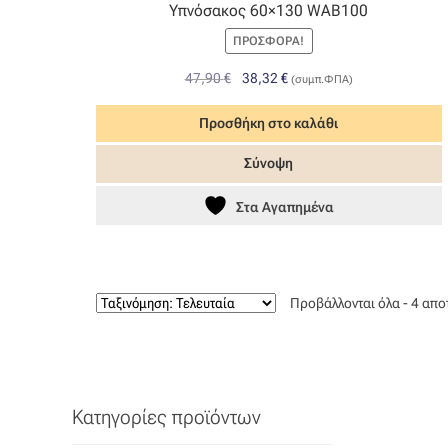
Υπνόσακος 60×130 WAB100
ΠΡΟΣΦΟΡΆ!
Original
Η
47,90
€
38,32
€
(συμπ.ΦΠΑ)
price
τρέχουσα
was:
τιμή
Προσθήκη στο καλάθι
47,90 €.
είναι:
Σύνοψη
38,32 €.
Στα Αγαπημένα
Προβάλλονται όλα - 4 απ
Κατηγορίες προϊόντων