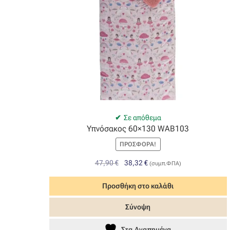
Σε απόθεμα
Υπνόσακος 60×130 WAB103
ΠΡΟΣΦΟΡΆ!
Original
Η
47,90
€
38,32
€
(συμπ.ΦΠΑ)
price
τρέχουσα
was:
τιμή
Προσθήκη στο καλάθι
47,90 €.
είναι:
Σύνοψη
38,32 €.
Στα Αγαπημένα