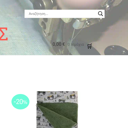
0,00
€
0 τεμάχια
μός
-20
%