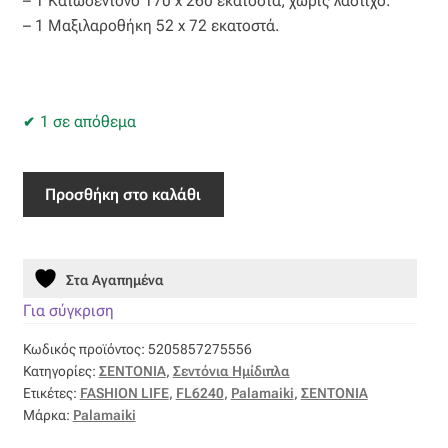
– 1 Κατωσέντονο 170 x 260 εκατοστά, χωρίς λάστιχο.
Ταφτάς (ταυτάς)
– 1 Μαξιλαροθήκη 52 x 72 εκατοστά.
Ταφτάς μεταξωτός
Τζιν
1 σε απόθεμα
Τρεβίρα
Σετ
Προσθήκη στο καλάθι
Μονά
Υφαντό
Σεντόνια
Fashion
Φιλ-κουπέ
Στα Αγαπημένα
Life
170x260
Για σύγκριση
Φλάμα
FL6240
Κωδικός προϊόντος:
5205857275556
ποσότητα
Κατηγορίες:
ΣΕΝΤΟΝΙΑ
,
Σεντόνια Ημίδιπλα
Φόδρα
Ετικέτες:
FASHION LIFE
,
FL6240
,
Palamaiki
,
ΣΕΝΤΟΝΙΑ
Μάρκα:
Palamaiki
Ψάθα