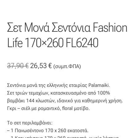
Οργάντζα διπλή
Σετ Μονά Σεντόνια Fashion
Οργάντζα με κέντημα
Life 170×260 FL6240
Οργάντζα με ταφτά
Οργάντζα με φλοκ
Original
Η
37,90
€
26,53
€
(συμπ.ΦΠΑ)
price
τρέχουσα
Οργάντζα μεταξωτή
Σεντόνια μονά της ελληνικής εταιρίας Palamaiki.
was:
τιμή
Οργάντζα ντεβορέ
Σετ τριών τεμαχίων, κατασκευασμένο από 100%
37,90 €.
είναι:
βαμβάκι 144 κλωστών, ιδανικό για καθημερινή χρήση.
Οργάντζα τσαλακωτή
Γκρι – σιέλ με ρομαντικό, floral μοτίβο.
26,53 €.
Το σετ περιλαμβάνει:
Σενίλ
– 1 Πανωσέντονο 170 x 260 εκατοστά.