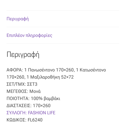
Όροι Χρήσης
Περιγραφή
ΠΙΣΤΟΠΟΙΗΣΕΙΣ ΧΑΛΙΩΝ COLORE COLORI
Επιπλέον πληροφορίες
Πληρωμές
Περιγραφή
Ραντεβού
ΑΦΟΡΑ: 1 Πανωσέντονο 170×260, 1 Κατωσέντονο
Ταμείο
170×260, 1 Μαξιλαροθήκη 52×72
ΣΕΤ/ΤΜΧ: ΣΕΤ3
ΜΕΓΕΘΟΣ: Μονά
ΠΟΙΟΤΗΤΑ: 100% βαμβάκι
ΔΙΑΣΤΑΣΕΙΣ: 170×260
ΣΥΛΛΟΓΗ: FASHION LIFE
ΚΩΔΙΚΟΣ: FL6240