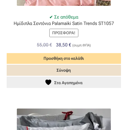
Σε απόθεμα
Ημίδιπλα Σεντόνια Palamaiki Satin Trends ST1057
ΠΡΟΣΦΟΡΆ!
Original
Η
55,00
€
38,50
€
(συμπ.ΦΠΑ)
price
τρέχουσα
Προσθήκη στο καλάθι
was:
τιμή
55,00 €.
είναι:
Σύνοψη
38,50 €.
Στα Αγαπημένα