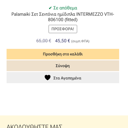
Σε απόθεμα
Palamaiki Σετ Σεντόνια ημίδιπλα INTERMEZZO VTH-
806100 (fitted)
ΠΡΟΣΦΟΡΆ!
Original
Η
65,00
€
45,50
€
(συμπ.ΦΠΑ)
price
τρέχουσα
Προσθήκη στο καλάθι
was:
τιμή
65,00 €.
είναι:
Σύνοψη
45,50 €.
Στα Αγαπημένα
ΑΚΟΛΟΥΘΗΣΤΕ ΜΑΣ